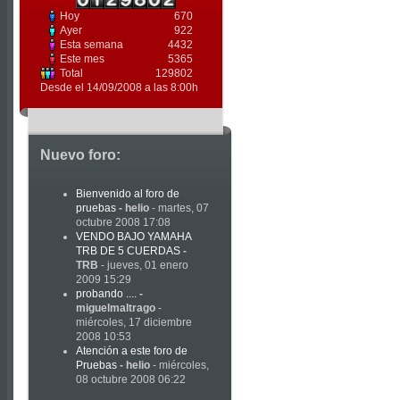
Hoy
670
Ayer
922
Esta semana
4432
Este mes
5365
Total
129802
Desde el 14/09/2008 a las 8:00h
Nuevo foro:
Bienvenido al foro de
pruebas
-
helio
- martes, 07
octubre 2008 17:08
VENDO BAJO YAMAHA
TRB DE 5 CUERDAS
-
TRB
- jueves, 01 enero
2009 15:29
probando ....
-
miguelmaltrago
-
miércoles, 17 diciembre
2008 10:53
Atención a este foro de
Pruebas
-
helio
- miércoles,
08 octubre 2008 06:22