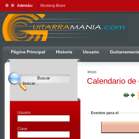
Además:
Mustang Blues
Ulti
Página Principal
Historia
Usuario
Guitarramani
Clocks,
an
Inicio
Ulti
Calendario de
Joomla
product
-
Joomla
Extensions
Usuario
Eventos para el
|
Joomla
Clave
Templates