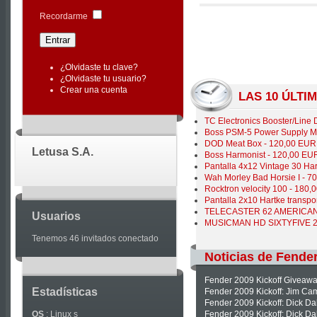
|
Recordarme
Joomla
Articles
¿Olvidaste tu clave?
¿Olvidaste tu usuario?
Crear una cuenta
LAS 10 ÚLT
TC Electronics Booster/Line 
Boss PSM-5 Power Supply Ma
DOD Meat Box - 120,00 EUR
Letusa S.A.
Boss Harmonist - 120,00 EU
Pantalla 4x12 Vintage 30 Ha
Wah Morley Bad Horsie I - 7
Rocktron velocity 100 - 180
Pantalla 2x10 Hartke transpo
TELECASTER 62 AMERICAN 
Usuarios
MUSICMAN HD SIXTYFIVE 21
Tenemos 46 invitados conectado
Noticias de Fende
Fender 2009 Kickoff Giveawa
Estadísticas
Fender 2009 Kickoff: Jim Cam
Fender 2009 Kickoff: Dick Da
OS
: Linux s
Fender 2009 Kickoff: Dick D