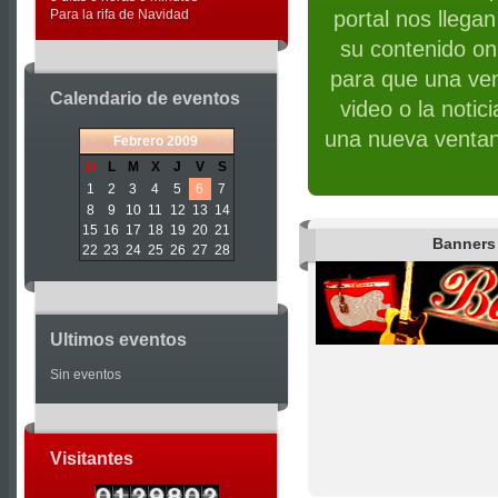
Para la rifa de Navidad
portal nos llega
su contenido on 
para que una ven
Calendario de eventos
video o la notic
una nueva ventan
«
<
Febrero
2009
>
»
D
L
M
X
J
V
S
1
2
3
4
5
6
7
8
9
10
11
12
13
14
15
16
17
18
19
20
21
Banners
22
23
24
25
26
27
28
Ultimos eventos
Sin eventos
Visitantes