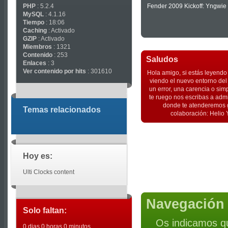
PHP
: 5.2.4
Fender 2009 Kickoff: Yngwie
MySQL
: 4.1.16
Tiempo
: 18:06
Caching
: Activado
GZIP
: Activado
Miembros
: 1321
Contenido
: 253
Saludos
Enlaces
: 3
Ver contenido por hits
: 301610
Hola amigo, si estás leyendo 
viendo el nuevo entorno del p
un error, una carencia o sim
te ruego nos escribas a adm
donde te atenderemos g
Temas relacionados
colaboración: Helio 
Hoy es:
Ulti Clocks content
Navegación 
Solo faltan:
Os indicamos qu
0 dias 0 horas 0 minutos