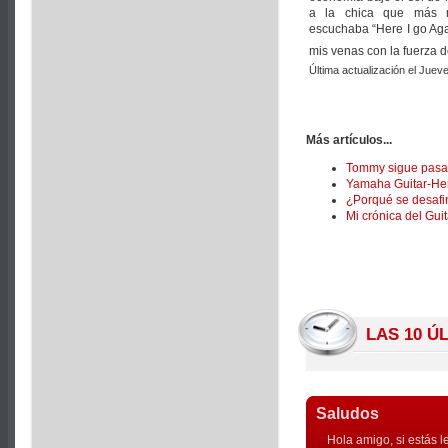
a la chica que más m
escuchaba “Here I go Agai
mis venas con la fuerza d
Última actualización el Juev
Más artículos...
Tommy sigue pasand
Yamaha Guitar-Her
¿Porqué se desafin
Mi crónica del Gui
LAS 10 Ú
Saludos
Hola amigo, si estás l