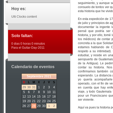
seguimiento, y aunque s
consuelo de tontos ver qu
Hoy es:
esta historia que he vivi
Ulti Clocks content
En esta expedición de 17
de julio y principios de
documentar la ingente l
pensé que podría ser i
historia, y por ello, tomé
Solo faltan:
los médicos) de contar 
concreta a la que Solida
0 dias 0 horas 0 minutos
estamos hablando de Ce
Para el Guitar-Day-2011
respeto a su intimidad).
estudiar, y reside en una
aeropuerto de Guatemala
de la Antigua). Le pedim
Calendario de eventos
contar su historia. Nos
confirmamos también c
esperando. La distancia 
«
<
Septiembre
2021
>
»
yo quería acompañarle
D
L
M
X
J
V
S
operado, con el fin de v
29
30
31
1
2
3
4
en cuenta que hay enf
viaje, y todo Gautemala 
5
6
7
8
9
10
11
pour un Franciscano que
12
13
14
15
16
17
18
ser viviente.
19
20
21
22
23
24
25
26
27
28
29
30
1
2
Aquí va pues la historia p