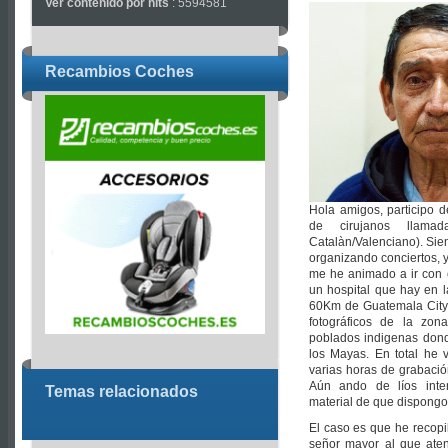
Ver contenido por hits
: 5594581
Recambios Coches
Hola amigos, participo 
de cirujanos llam
Catalàn/Valenciano). Si
organizando conciertos, y
me he animado a ir con e
un hospital que hay en 
60Km de Guatemala City).
fotográficos de la zon
poblados indigenas dond
los Mayas. En total he 
varias horas de grabació
Aún ando de líos inte
Temas relacionados
material de que dispongo
El caso es que he recopi
señor mayor al que aten