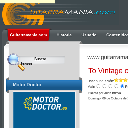
Ulti
Guitarramania.com
Historia
Usuario
Contenido
Clocks,
an
Ulti
www.guitarrama
Joomla
product
To Vintage o
-
Joomla
Usar puntuación:
Motor Doctor
Malo
B
Extensions
Escrito por Juan Brieva
|
Domingo, 09 de Octubre de 
Joomla
Templates
|
Joomla