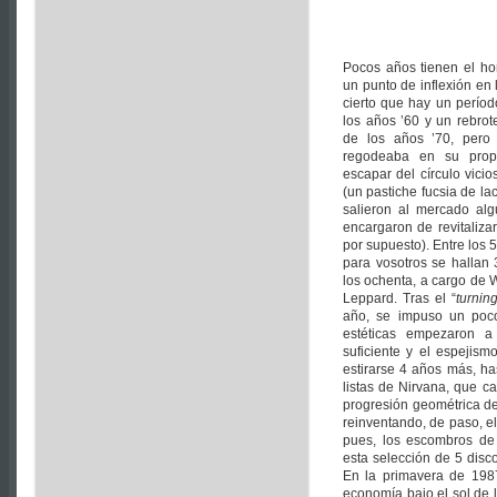
Pocos años tienen el hon
un punto de inflexión en 
cierto que hay un período
los años ’60 y un rebrote
de los años ’70, pero
regodeaba en su propi
escapar del círculo vici
(un pastiche fucsia de la
salieron al mercado al
encargaron de revitalizar
por supuesto). Entre los
para vosotros se hallan
los ochenta, a cargo de 
Leppard. Tras el “
turni
año, se impuso un poc
estéticas empezaron a
suficiente y el espejis
estirarse 4 años más, ha
listas de Nirvana, que c
progresión geométrica de
reinventando, de paso, e
pues, los escombros de
esta selección de 5 disc
En la primavera de 1987
economía bajo el sol de l