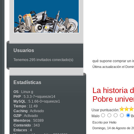
Articles
Usuarios
Tenemos 295 invitados conectado(s)
qué supone comprar un ins
Última actualización el Dom
Estadísticas
La historia 
OS
: Linux g
PHP
: 5.3.3-7+squeeze14
Pobre univer
MySQL
: 5.1.66-0+squeeze1
Tiempo
: 11:49
Usar puntuación:
Caching
: Activado
GZIP
: Activado
Malo
B
Miembros
: 50389
Escrito por Helio
Contenido
: 343
Domingo, 14 de Agosto de 2
Enlaces
: 4