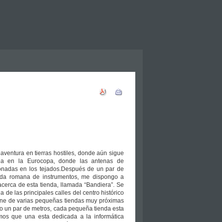
aventura en tierras hostiles, donde aún sigue
ola en la Eurocopa, donde las antenas de
onadas en los tejados.Después de un par de
enda romana de instrumentos, me dispongo a
cerca de esta tienda, llamada “Bandiera”. Se
a de las principales calles del centro histórico
ne de varias pequeñas tiendas muy próximas
lo un par de metros, cada pequeña tienda esta
mos que una esta dedicada a la informática