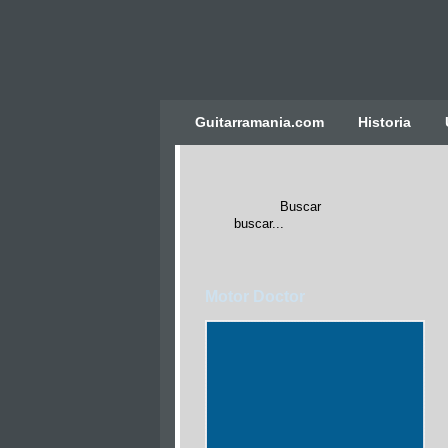
Ulti
Guitarramania.com
Historia
Clocks,
an
Ulti
Joomla
product
-
Joomla
Motor Doctor
Extensions
|
Joomla
Templates
|
Joomla