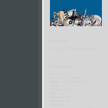
Articles
Usuarios
Tenemos 194 invitados conectado(s)
Estadísticas
OS
: Linux g
PHP
: 5.3.3-7+squeeze14
MySQL
: 5.1.66-0+squeeze1
Tiempo
: 13:13
Caching
: Activado
GZIP
: Activado
Miembros
: 50389
Contenido
: 343
Enlaces
: 4