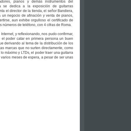
izadores, pianos y demás instrumentos del
a se dedica a la exposición de guitarras
nta el director de la tienda, el señor Bandiera,
 un negocio de afinación y venta de pianos,
tirse, aun exhibe orgulloso el certificado de
 números de teléfono, con 4 cifras de Roma.
nternet, y reflexionando, nos pudo confirmar,
el poder catar en primera persona un buen
ue derivando al tema de la distribución de los
ertas marcas que no surten directamente, como
lo máximo y LTDs, el poder traer una guitarra
varios meses de espera, a pesar de ser unas