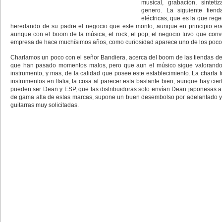
musical, grabación, sintet
genero. La siguiente tiend
eléctricas, que es la que rege
heredando de su padre el negocio que este monto, aunque en principio era
aunque con el boom de la música, el rock, el pop, el negocio tuvo que conver
empresa de hace muchísimos años, como curiosidad aparece uno de los pocos
Charlamos un poco con el señor Bandiera, acerca del boom de las tiendas de I
que han pasado momentos malos, pero que aun el músico sigue valorando 
instrumento, y mas, de la calidad que posee este establecimiento. La charla f
instrumentos en Italia, la cosa al parecer esta bastante bien, aunque hay ci
pueden ser Dean y ESP, que las distribuidoras solo envían Dean japonesas a 
de gama alta de estas marcas, supone un buen desembolso por adelantado y 
guitarras muy solicitadas.