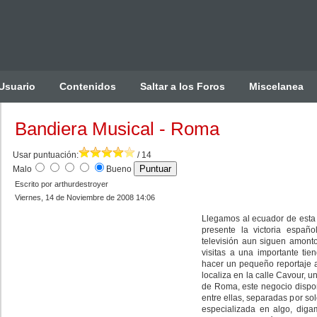
Usuario
Contenidos
Saltar a los Foros
Miscelanea
Bandiera Musical - Roma
Usar puntuación:
/ 14
Malo
Bueno
Escrito por arthurdestroyer
Viernes, 14 de Noviembre de 2008 14:06
Llegamos al ecuador de esta 
presente la victoria españ
televisión aun siguen amont
visitas a una importante ti
hacer un pequeño reportaje a
localiza en la calle Cavour, un
de Roma, este negocio dispo
entre ellas, separadas por so
especializada en algo, diga