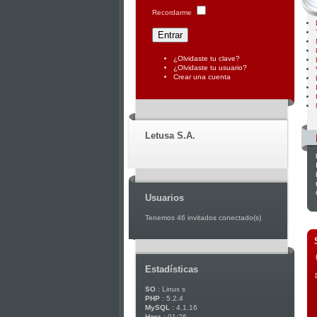
Recordarme
¿Olvidaste tu clave?
¿Olvidaste tu usuario?
Crear una cuenta
Letusa S.A.
Usuarios
Tenemos 46 invitados conectado(s)
Estadísticas
SO
: Linux s
PHP
: 5.2.4
MySQL
: 4.1.16
Hora
: 01:26