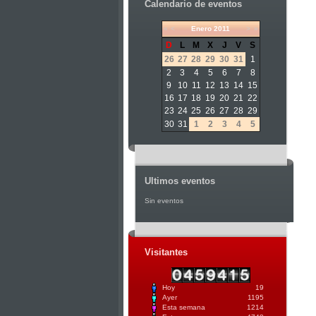
Calendario de eventos
«
<
Enero
2011
>
»
D
L
M
X
J
V
S
26
27
28
29
30
31
1
2
3
4
5
6
7
8
9
10
11
12
13
14
15
16
17
18
19
20
21
22
23
24
25
26
27
28
29
30
31
1
2
3
4
5
Ultimos eventos
Sin eventos
Visitantes
Hoy
19
Ayer
1195
Esta semana
1214