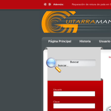
Además:
Reparación de rotura de pala en
Ulti
Página Principal
Historia
Usuario
Clocks,
an
Ulti
In
Joomla
product
-
Joomla
Extensions
|
Joomla
Usuario
Templates
|
Clave
Joomla
Articles