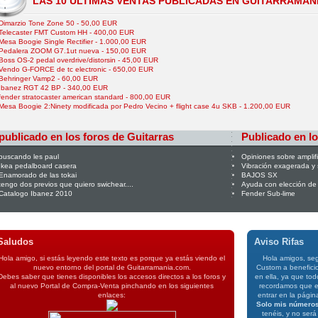
LAS 10 ÚLTIMAS VENTAS PUBLICADAS EN GUITARRAMAN
Dimarzio Tone Zone 50 - 50,00 EUR
Telecaster FMT Custom HH - 400,00 EUR
Mesa Boogie Single Rectifier - 1.000,00 EUR
Pedalera ZOOM G7.1ut nueva - 150,00 EUR
Boss OS-2 pedal overdrive/distorsin - 45,00 EUR
Vendo G-FORCE de tc electronic - 650,00 EUR
Behringer Vamp2 - 60,00 EUR
Ibanez RGT 42 BP - 340,00 EUR
fender stratocaster american standard - 800,00 EUR
Mesa Boogie 2:Ninety modificada por Pedro Vecino + flight case 4u SKB - 1.200,00 EUR
publicado en los foros de Guitarras
Publicado en lo
buscando les paul
Opiniones sobre amplif
Ikea pedalboard casera
Vibración exagerada y 
Enamorado de las tokai
BAJOS SX
tengo dos previos que quiero swichear....
Ayuda con elección de 
Catalogo Ibanez 2010
Fender Sub-lime
Saludos
Aviso Rifas
Hola amigo, si estás leyendo este texto es porque ya estás viendo el
Hola amigos, seg
nuevo entorno del portal de Guitarramania.com.
Custom a benefici
Debes saber que tienes disponibles los accesos directos a los foros y
en ella, ya que tod
al nuevo Portal de Compra-Venta pinchando en los siguientes
recordamos que el
enlaces:
entrar en la págin
Solo mis número
tenéis, y no será