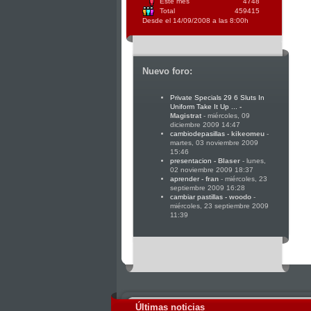
Este mes
4748
Total
459415
Desde el 14/09/2008 a las 8:00h
Nuevo foro:
Private Specials 29 6 Sluts In
Uniform Take It Up ...
-
Magistrat
- miércoles, 09
diciembre 2009 14:47
cambiodepasillas
-
kikeomeu
-
martes, 03 noviembre 2009
15:46
presentacion
-
Blaser
- lunes,
02 noviembre 2009 18:37
aprender
-
fran
- miércoles, 23
septiembre 2009 16:28
cambiar pastillas
-
woodo
-
miércoles, 23 septiembre 2009
11:39
Últimas noticias