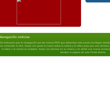
Navegación noticias
Os indicamos que la navegación por las noticas RSS que alimentan este portal nos llegan desd
su contenido on line, basta con pasar el cursor sobre la noticia y el video para que una ventana
el video o la noticia al completo, basta con pinchar en su enlace y se abrirá una nueva ventan
siempre la página de este Portal abierta.