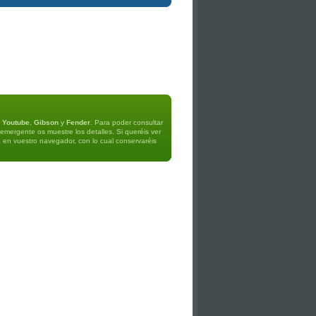
e
Youtube
,
Gibson
y
Fender
. Para poder consultar
 emergente os muestre los detalles. Si queréis ver
a en vuestro navegador, con lo cual conservaréis