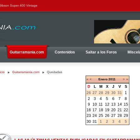
 Gibson Super 400 Vintage
Guitarramania.com
Contenidos
Saltar a los Foros
Miscel
icio
Guitarramania.com
Quedadas
«
<
Enero
2011
>
»
D
L
M
X
J
V
S
26
27
28
29
30
31
1
2
3
4
5
6
7
8
9
10
11
12
13
14
15
16
17
18
19
20
21
22
23
24
25
26
27
28
29
30
31
1
2
3
4
5