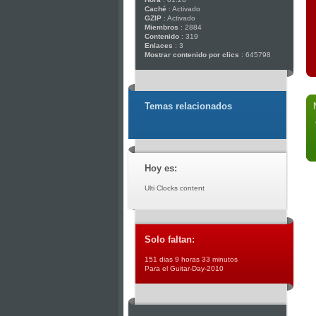
Caché
: Activado
GZIP
: Activado
Miembros
: 2884
Contenido
: 319
Enlaces
: 3
Mostrar contenido por clics
: 645798
Temas relacionados
Hoy es:
Ulti Clocks content
Solo faltan:
151 dias 9 horas 33 minutos
Para el Guitar-Day-2010