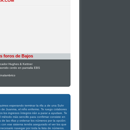
IA.COM
s foros de Bajos
icador Hughes & Kettner
sonido cerdo en pantalla EBS
inalambrico
uimos esperando terminar la rifa a de una Suhr
o de Juanma, el niño enfermo. Te ruego colabores
os los ingresos íntegros irán a parar a ayudare. Te
 método más sencillo para confirmar consiste en
a de las rifas y ordenar los números por la opción:
s
con ese sistema tenéis asegurado el ver los que
 necesario navegar por toda la lista de números.