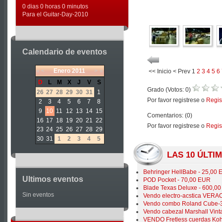
0 dias 0 horas 0 minutos
Para el Guitar-Day-2010
Calendario de eventos
«
<
Enero
2011
>
»
<<
Inicio
<
Prev
1
2
3
4
5
6
D
L
M
X
J
V
S
Grado (Votos:
0
)
26
27
28
29
30
31
1
Por favor registrese o
Regis
2
3
4
5
6
7
8
9
10
11
12
13
14
15
Comentarios: (
0
)
16
17
18
19
20
21
22
Por favor registrese o
Regis
23
24
25
26
27
28
29
30
31
1
2
3
4
5
LAS 10 ÚLT
Behringer HellBabe - 25,00
Ultimos eventos
POD Pocket - 70,00 EUR
Blade Texas Deluxe - 600,0
Sin eventos
Vendo electro-acstica VER
Vendo combo Roland Cube-3
Vendo cabezal Marshall Vin
VENDO Fretless cuerdas Koh