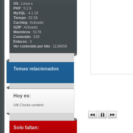
OS
: Linux s
PHP
: 5.2.6
MySQL
: 4.1.16
Tiempo
: 02:38
Caching
: Activado
GZIP
: Activado
Miembros
: 5178
Contenido
: 339
Enlaces
: 3
Ver contenido por hits
: 1138659
Temas relacionados
Hoy es:
Ulti Clocks content
Solo faltan: