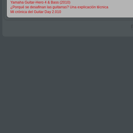
Yamaha Guitar-Hero 4 & Bass (2010)
¿Porqué se desafinan las guitarras? Una explicación técnica
Mi crónica del Guitar Day 2.010