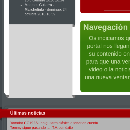
15 diciembre 2010 20:54
Modelos Guitarra
-
Marchelinfa
- domingo, 24
octubre 2010 16:59
Navegación 
Os indicamos qu
portal nos llega
su contenido on 
para que una ven
video o la notic
una nueva ventan
Últimas noticias
Yamaha CG192S una guitarra clásica a tener en cuenta.
Tommy sigue pasando la I.T.V. con éxito