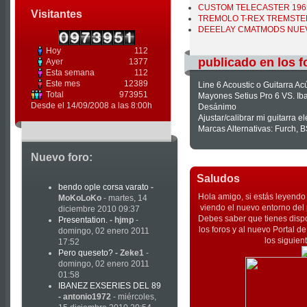
CUSTOM TELECASTER 1965 
Visitantes
TREMOLO T-REX TREMSTER
DEEELAY CMATMODS NUEVO
Hoy
112
publicado en los f
Ayer
1377
Esta semana
112
Este mes
12389
Line 6 Acoustic o Guitarra A
Total
973951
Mayones Setius Pro 6 VS. I
Desde el 14/09/2008 a las 8:00h
Desánimo
Ajustar/calibrar mi guitarra e
Marcas Alternativas: Furch, 
Nuevo foro:
Saludos
bendo ople corsa varato
-
Hola amigo, si estás leyendo 
MoKoLoKo
- martes, 14
viendo el nuevo entorno del 
diciembre 2010 09:37
Debes saber que tienes dispo
Presentation.
-
hjmp
-
los foros y al nuevo Portal 
domingo, 02 enero 2011
los siguien
17:52
Pero queseto?
-
Zeke1
-
domingo, 02 enero 2011
01:58
IBANEZ EXSERIES DEL 89
-
antonio1972
- miércoles,