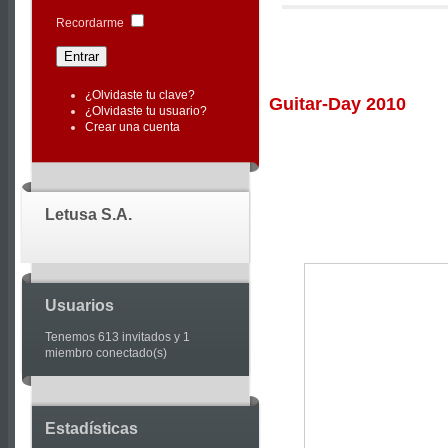
|
Recordarme
Joomla
Articles
¿Olvidaste tu clave?
Guitar-Day 2010
¿Olvidaste tu usuario?
Crear una cuenta
Letusa S.A.
Usuarios
Tenemos 613 invitados y 1
miembro conectado(s)
Estadísticas