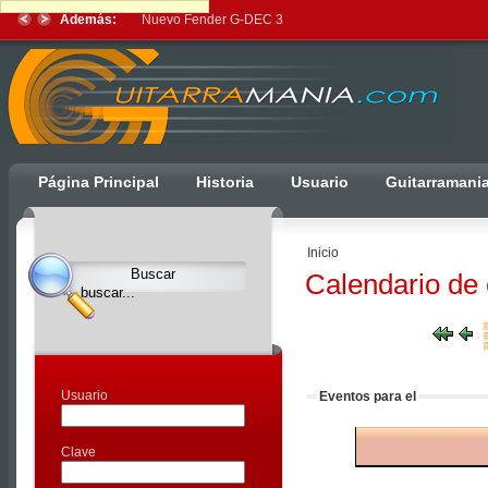
Además:
Nuevo Fender G-DEC 3
Ulti
Página Principal
Historia
Usuario
Guitarramani
Clocks,
an
Inicio
Ulti
Calendario de
Joomla
product
-
Joomla
Extensions
Usuario
Eventos para el
|
Joomla
Clave
Templates