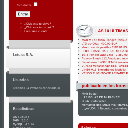
Recordarme
¿Olvidaste tu clave?
¿Olvidaste tu usuario?
LAS 10 ÚLTIMA
Crear una cuenta
MXR M-152 Micro Flanger Reissue
LTD ec400at - 400,00 EUR
Vendo set de pastillas EMG 81/85
FLIGHT CASE CABEZAL MESA BO
Letusa S.A.
1976 Fender Jazz Bass - 2.350,0
Peavey Bandit 112 Americano muy
Sennheiser EW300 IEMG2 (monitor
VENDO Mesa/Boogie RECTOVERB 
LINE6 M13 StompBoxes Modeller 
VENDO FLIGHTCASE ARMARIO PA
Usuarios
publicado en los foros
Tenemos 34 invitados conectado(s)
Myth Buster
LAS BOLAS DE MI PARKER
CLub Stratocaster
Montamos una Strato y la Rifamos.
Estadísticas
¡¡¡¡¡AYUDA!!!! Necesito construirme
OS
: Linux s
PHP
: 5.2.6
MySQL
: 4.1.16
Saludos
Tiempo
: 00:13