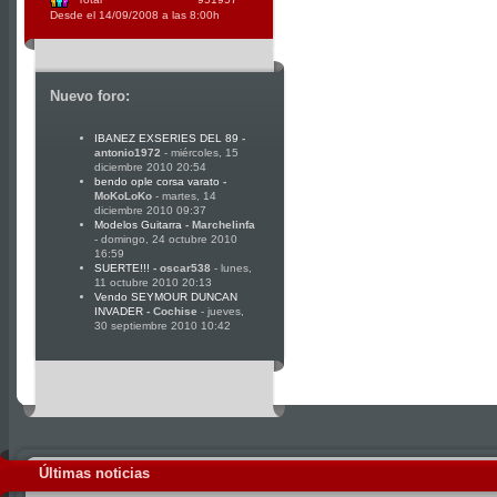
Desde el 14/09/2008 a las 8:00h
Nuevo foro:
IBANEZ EXSERIES DEL 89
-
antonio1972
- miércoles, 15
diciembre 2010 20:54
bendo ople corsa varato
-
MoKoLoKo
- martes, 14
diciembre 2010 09:37
Modelos Guitarra
-
Marchelinfa
- domingo, 24 octubre 2010
16:59
SUERTE!!!
-
oscar538
- lunes,
11 octubre 2010 20:13
Vendo SEYMOUR DUNCAN
INVADER
-
Cochise
- jueves,
30 septiembre 2010 10:42
Últimas noticias