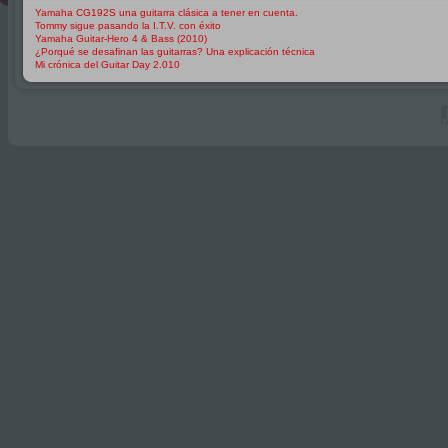
Yamaha CG192S una guitarra clásica a tener en cuenta.
Tommy sigue pasando la I.T.V. con éxito
Yamaha Guitar-Hero 4 & Bass (2010)
¿Porqué se desafinan las guitarras? Una explicación técnica
Mi crónica del Guitar Day 2.010