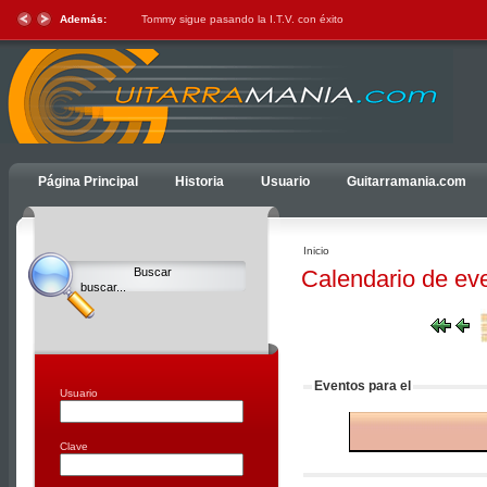
Además:
Tommy sigue pasando la I.T.V. con éxito
Ulti
Página Principal
Historia
Usuario
Guitarramania.com
Clocks,
an
Ulti
Inicio
Joomla
Calendario de ev
product
-
Joomla
Extensions
|
Eventos para el
Joomla
Usuario
Templates
|
Clave
Joomla
Articles