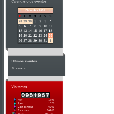
Calendario de eventos
«
<
Diciembre
2010
>
»
D
L
M
X
J
V
S
28
29
30
1
2
3
4
5
6
7
8
9
10
11
12
13
14
15
16
17
18
19
20
21
22
23
24
25
26
27
28
29
30
31
1
Ultimos eventos
Sin eventos
Visitantes
Hoy
1351
Ayer
1326
Esta semana
6868
Este mes
30743
Total
951957