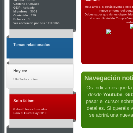
Caching
: Activado
Hola amigo, si estás leyendo este 
GZIP
: Activado
nuevo entorno del porta
Miembros
: 5003
Debes saber que tienes disponibles
Contenido
: 339
al nuevo Portal de Compra-Ven
Enlaces
: 3
enla
Ver contenido por hits
: 1116365
Temas relacionados
Hoy es:
Navegación not
Ulti Clocks content
Os indicamos que la 
desde
Youtube
,
Gi
Solo faltan:
pasar el cursor sobr
detalles. Si queréis 
0 dias 0 horas 0 minutos
Para el Guitar-Day-2010
se abrirá una nueva