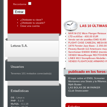
Recordarme
¿Olvidaste tu clave?
¿Olvidaste tu usuario?
LAS 10 ÚLTIMA
Crear una cuenta
MXR M-152 Micro Flanger Reissue
LTD ec400at - 400,00 EUR
Vendo set de pastillas EMG 81/85
FLIGHT CASE CABEZAL MESA BO
Letusa S.A.
1976 Fender Jazz Bass - 2.350,0
Peavey Bandit 112 Americano muy
Sennheiser EW300 IEMG2 (monitor
VENDO Mesa/Boogie RECTOVERB 
LINE6 M13 StompBoxes Modeller 
VENDO FLIGHTCASE ARMARIO PA
Usuarios
publicado en los foros
Tenemos 101 invitados conectado(s)
El topic sobre el ENGL Screamer
Montamos una Strato y la Rifamos.
Myth Buster
LAS BOLAS DE MI PARKER
Estadísticas
CLub Stratocaster
OS
: Linux s
PHP
: 5.2.6
MySQL
: 4.1.16
Saludos
Tiempo
: 00:26