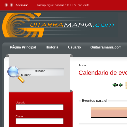
Además:
Tommy sigue pasando la I.T.V. con éxito
Ulti
Página Principal
Historia
Usuario
Guitarramania.com
Clocks,
an
Ulti
Inicio
Joomla
Calendario de ev
product
-
Joomla
Extensions
|
Eventos para el
Joomla
Usuario
Templates
|
Clave
Joomla
Articles