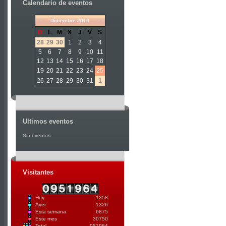
Calendario de eventos
«
<
Diciembre
2010
>
»
D
L
M
X
J
V
S
28
29
30
1
2
3
4
5
6
7
8
9
10
11
12
13
14
15
16
17
18
19
20
21
22
23
24
25
26
27
28
29
30
31
1
Ultimos eventos
Sin eventos
Visitantes
Hoy
1358
Ayer
1326
Esta semana
6875
Este mes
30750
Total
951964