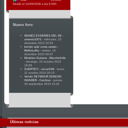
Desde el 14/09/2008 a las 8:00h
Nuevo foro:
IBANEZ EXSERIES DEL 89
-
antonio1972
- miércoles, 15
diciembre 2010 20:54
bendo ople corsa varato
-
MoKoLoKo
- martes, 14
diciembre 2010 09:37
Modelos Guitarra
-
Marchelinfa
- domingo, 24 octubre 2010
16:59
SUERTE!!!
-
oscar538
- lunes,
11 octubre 2010 20:13
Vendo SEYMOUR DUNCAN
INVADER
-
Cochise
- jueves,
30 septiembre 2010 10:42
Últimas noticias