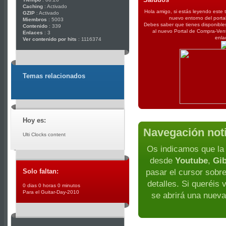
Caching
: Activado
Hola amigo, si estás leyendo este 
GZIP
: Activado
nuevo entorno del porta
Miembros
: 5003
Debes saber que tienes disponibles
Contenido
: 339
al nuevo Portal de Compra-Ven
Enlaces
: 3
enla
Ver contenido por hits
: 1116374
Temas relacionados
Hoy es:
Navegación not
Ulti Clocks content
Os indicamos que la 
desde
Youtube
,
Gi
Solo faltan:
pasar el cursor sobr
detalles. Si queréis 
0 dias 0 horas 0 minutos
Para el Guitar-Day-2010
se abrirá una nueva