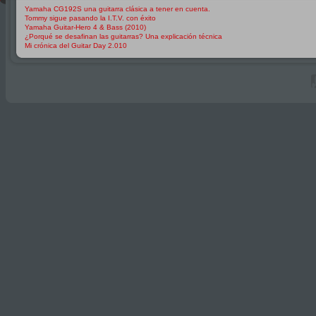
Yamaha CG192S una guitarra clásica a tener en cuenta.
Tommy sigue pasando la I.T.V. con éxito
Yamaha Guitar-Hero 4 & Bass (2010)
¿Porqué se desafinan las guitarras? Una explicación técnica
Mi crónica del Guitar Day 2.010