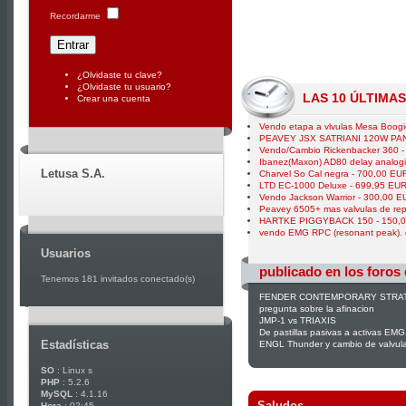
Recordarme
¿Olvidaste tu clave?
¿Olvidaste tu usuario?
LAS 10 ÚLTIMA
Crear una cuenta
Vendo etapa a vlvulas Mesa Boogi
PEAVEY JSX SATRIANI 120W PAN
Vendo/Cambio Rickenbacker 360 -
Ibanez(Maxon) AD80 delay analog
Letusa S.A.
Charvel So Cal negra - 700,00 EU
LTD EC-1000 Deluxe - 699,95 EU
Vendo Jackson Warrior - 300,00 E
Peavey 6505+ mas valvulas de re
HARTKE PIGGYBACK 150 - 150,
vendo EMG RPC (resonant peak). d
Usuarios
publicado en los foros
Tenemos 181 invitados conectado(s)
FENDER CONTEMPORARY STRA
pregunta sobre la afinacion
JMP-1 vs TRIAXIS
De pastillas pasivas a activas EM
Estadísticas
ENGL Thunder y cambio de valvul
SO
: Linux s
PHP
: 5.2.6
MySQL
: 4.1.16
Saludos
Hora
: 02:45