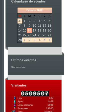
Calendario de eventos
«
<
Febrero
2010
>
»
D
L
M
X
J
V
S
31
1
2
3
4
5
6
7
8
9
10
11
12
13
14
15
16
17
18
19
20
21
22
23
24
25
26
27
28
1
2
3
4
5
6
Ultimos eventos
Sin eventos
Visitantes
Hoy
127
Ayer
1468
Esta semana
1595
Este mes
19705
Total
509507