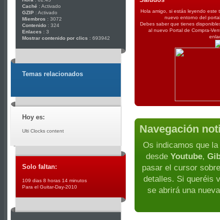
Caché
: Activado
Hola amigo, si estás leyendo este 
GZIP
: Activado
nuevo entorno del porta
Miembros
: 3072
Debes saber que tienes disponibles
Contenido
: 324
al nuevo Portal de Compra-Ven
Enlaces
: 3
enla
Mostrar contenido por clics
: 693942
Temas relacionados
Hoy es:
Navegación not
Ulti Clocks content
Os indicamos que la 
desde
Youtube
,
Gi
Solo faltan:
pasar el cursor sobr
detalles. Si queréis 
109 dias 8 horas 14 minutos
Para el Guitar-Day-2010
se abrirá una nueva