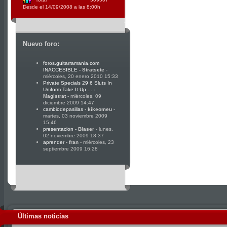
Desde el 14/09/2008 a las 8:00h
Nuevo foro:
foros.guitarramania.com
INACCESIBLE
-
Stratsete
-
miércoles, 20 enero 2010 15:33
Private Specials 29 6 Sluts In
Uniform Take It Up ...
-
Magistrat
- miércoles, 09
diciembre 2009 14:47
cambiodepasillas
-
kikeomeu
-
martes, 03 noviembre 2009
15:46
presentacion
-
Blaser
- lunes,
02 noviembre 2009 18:37
aprender
-
fran
- miércoles, 23
septiembre 2009 16:28
Últimas noticias