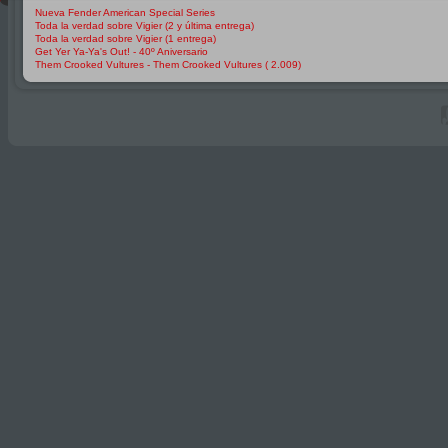
Nueva Fender American Special Series
Toda la verdad sobre Vigier (2 y última entrega)
Toda la verdad sobre Vigier (1 entrega)
Get Yer Ya-Ya's Out! - 40º Aniversario
Them Crooked Vultures - Them Crooked Vultures ( 2.009)