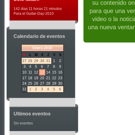
su contenido on 
142 dias 11 horas 21 minutos
para que una ven
Para el Guitar-Day-2010
video o la notic
una nueva ventan
Calendario de eventos
«
<
Enero
2010
>
»
D
L
M
X
J
V
S
27
28
29
30
31
1
2
3
4
5
6
7
8
9
10
11
12
13
14
15
16
17
18
19
20
21
22
23
24
25
26
27
28
29
30
31
1
2
3
4
5
6
Ultimos eventos
Sin eventos