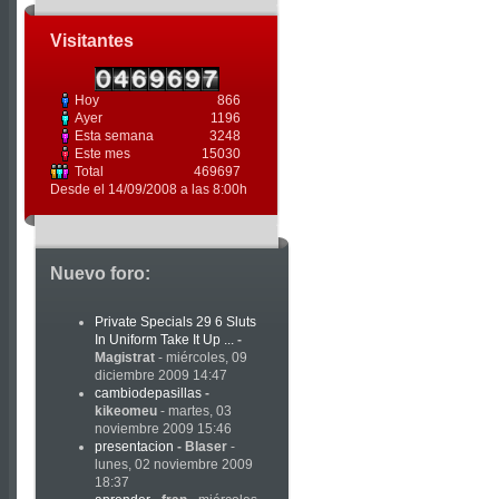
Visitantes
Hoy
866
Ayer
1196
Esta semana
3248
Este mes
15030
Total
469697
Desde el 14/09/2008 a las 8:00h
Nuevo foro:
Private Specials 29 6 Sluts
In Uniform Take It Up ...
-
Magistrat
- miércoles, 09
diciembre 2009 14:47
cambiodepasillas
-
kikeomeu
- martes, 03
noviembre 2009 15:46
presentacion
-
Blaser
-
lunes, 02 noviembre 2009
18:37