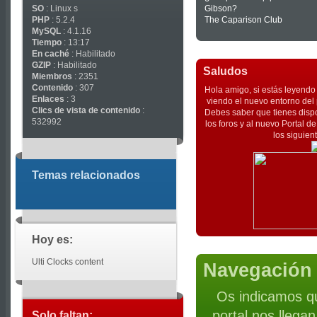
SO
: Linux s
Gibson?
PHP
: 5.2.4
The Caparison Club
MySQL
: 4.1.16
Tiempo
: 13:17
En caché
: Habilitado
GZIP
: Habilitado
Saludos
Miembros
: 2351
Contenido
: 307
Hola amigo, si estás leyendo 
Enlaces
: 3
viendo el nuevo entorno del 
Clics de vista de contenido
:
Debes saber que tienes dispo
532992
los foros y al nuevo Portal 
los siguien
Temas relacionados
Hoy es:
Ulti Clocks content
Navegación 
Os indicamos qu
portal nos llega
Solo faltan: