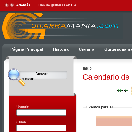
Además:
Una de guitarras en L.A.
Ulti
Página Principal
Historia
Usuario
Guitarramani
Clocks,
an
Inicio
Ulti
Calendario de
Joomla
product
-
Joomla
Extensions
Usuario
Eventos para el
|
Joomla
Clave
Templates