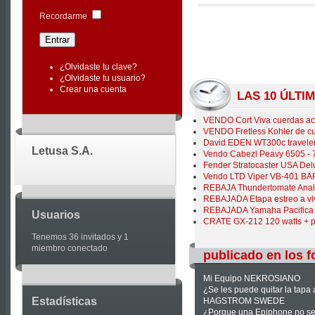
|
Recordarme
Joomla
Articles
¿Olvidaste tu clave?
¿Olvidaste tu usuario?
Crear una cuenta
LAS 10 ÚLT
VENDO Cort Viva cuerdas ac
VENDO Fretless Kohler de c
David EDEN WT300c traveler
Letusa S.A.
Vendo Cabezl Peavy 6505 -
Fender Stratocaster USA Del
Vendo LTD Viper VB-401 BA
REBAJA Thundertomate Analo
REBAJADA Etapa estreo a vl
REBAJADA Yamaha Pacifica
Usuarios
CRATE GX-212 120 watts + pe
Tenemos 36 invitados y 1
miembro conectado
publicado en los f
Mi Equipo NEKROSIANO
¿Se les puede quitar la tapa
Estadísticas
HAGSTROM SWEDE
¿Porque una Epiphone no s