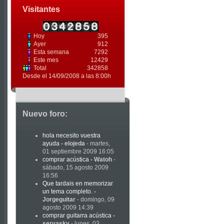
Visitantes
Hoy
395
Ayer
912
Esta semana
7292
Este mes
12429
Total
342858
Desde el 14/09/2008 a las 8:00h
Nuevo foro:
hola necesito vuestra
ayuda
-
elojeda
- martes,
01 septiembre 2009 16:05
comprar acústica
-
Watoh
-
sábado, 15 agosto 2009
16:56
Que tardais en memorizar
un tema completo.
-
Jorgeguitar
- domingo, 09
agosto 2009 14:39
comprar guitarra acústica
-
servasky
- lunes, 03