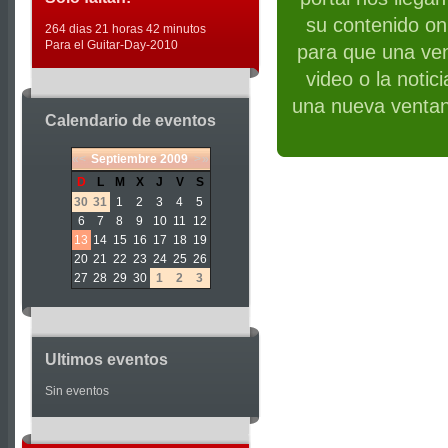
su contenido on 
264 dias 21 horas 42 minutos
Para el Guitar-Day-2010
para que una ven
video o la notic
una nueva ventan
Calendario de eventos
«
<
Septiembre
2009
>
»
D
L
M
X
J
V
S
30
31
1
2
3
4
5
6
7
8
9
10
11
12
13
14
15
16
17
18
19
20
21
22
23
24
25
26
27
28
29
30
1
2
3
Ultimos eventos
Sin eventos