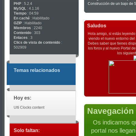
PHP
: 5.2.4
Construcción de un bajo de 5
MySQL
: 4.1.16
Tiempo
: 04:59
En caché
: Habilitado
GZIP
: Habilitado
Saludos
Miembros
: 2240
Contenido
: 303
Hola amigo, si estás leyendo 
Enlaces
: 3
viendo el nuevo entorno del 
Clics de vista de contenido
:
Debes saber que tienes dispo
502909
los foros y al nuevo Portal 
los siguien
Temas relacionados
Hoy es:
Ulti Clocks content
Navegación 
Os indicamos qu
portal nos llega
Solo faltan: