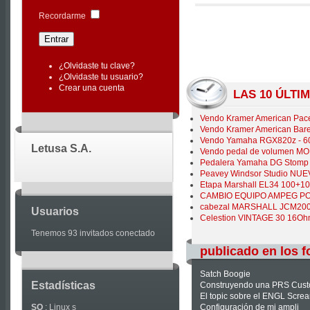
|
Recordarme
Joomla
Articles
¿Olvidaste tu clave?
¿Olvidaste tu usuario?
Crear una cuenta
LAS 10 ÚLT
Vendo Kramer American Pace
Vendo Kramer American Baret
Vendo Yamaha RGX820z - 6
Letusa S.A.
Vendo pedal de volumen M
Pedalera Yamaha DG Stomp 
Peavey Windsor Studio NU
Etapa Marshall EL34 100+10
CAMBIO EQUIPO AMPEG POR
cabezal MARSHALL JCM2000
Usuarios
Celestion VINTAGE 30 16
Tenemos 93 invitados conectado
publicado en los f
Satch Boogie
Estadísticas
Construyendo una PRS Cus
El topic sobre el ENGL Scre
SO
: Linux s
Configuración de mi ampli