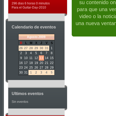
su contenido on 
296 dias 6 horas 0 minutos
Para el Guitar-Day-2010
para que una ven
video o la notic
una nueva ventan
Calendario de eventos
«
<
Agosto
2009
>
»
D
L
M
X
J
V
S
26
27
28
29
30
31
1
2
3
4
5
6
7
8
9
10
11
12
13
14
15
16
17
18
19
20
21
22
23
24
25
26
27
28
29
30
31
1
2
3
4
5
Ultimos eventos
Sin eventos