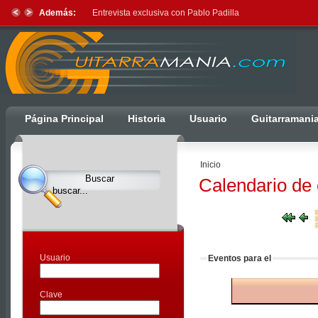
Además:
Entrevista exclusiva con Pablo Padilla
Ulti
Página Principal
Historia
Usuario
Guitarramani
Clocks,
an
Inicio
Ulti
Calendario de
Joomla
product
-
Joomla
Extensions
Usuario
Eventos para el
|
Joomla
Clave
Templates