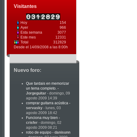
Visitantes
Hoy
154
Ayer
966
Esta semana
3077
Este mes
12331
Total
312829
Desde el 14/09/2008 a las 8:00h
Nuevo foro:
Que tardais en memorizar
un tema completo.
-
Jorgeguitar
- domingo, 09
agosto 2009 14:39
comprar guitarra acústica
-
servasky
- lunes, 03
agosto 2009 18:42
Funciona muy bien
-
crisfer
- domingo, 02
agosto 2009 08:21
robo de equipo
-
danisunn