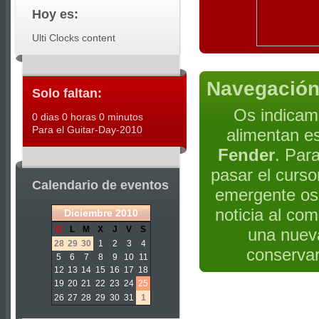
Hoy es:
Ulti Clocks content
Navegación
Solo faltan:
Os indicam
0 dias 0 horas 0 minutos
Para el Guitar-Day-2010
alimentan es
Fender
. Par
pasar el curso
Calendario de eventos
emergente os m
noticia al com
«
<
Diciembre
2010
>
»
D
L
M
X
J
V
S
una nueva
28
29
30
1
2
3
4
conservar
5
6
7
8
9
10
11
12
13
14
15
16
17
18
19
20
21
22
23
24
25
26
27
28
29
30
31
1