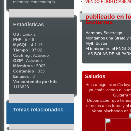
VENDO FLIGHTCASE AR
miembro conectado(s)
publicado en lo
Guitarras
Estadísticas
Harmony Sovereign
OS
: Linux s
Montamos una Strato y l
PHP
: 5.2.6
Myth Buster
MySQL
: 4.1.16
El topic sobre el ENGL 
Tiempo
: 07:02
LAS BOLAS DE MI PAR
Caching
: Activado
GZIP
: Activado
Miembros
: 5005
Contenido
: 339
Saludos
Enlaces
: 3
Ver contenido por hits
:
Hola amigo, si estás ley
1116823
ya estás viendo el nue
Guitarra
Debes saber que tienes
directos a los foros y a
Temas relacionados
Venta pinchando en l