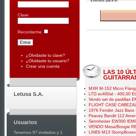
Joomla
Eventos para el
Templates
Clave
|
Joomla
Recordarme
Articles
¿Olvidaste tu clave?
¿Olvidaste tu usuario?
Crear una cuenta
LAS 10 ÚL
GUITARRA
MXR M-152 Micro Flang
Letusa S.A.
LTD ec400at - 400,00 
Vendo set de pastillas 
FLIGHT CASE CABEZAL
1976 Fender Jazz Bass 
Peavey Bandit 112 Amer
Sennheiser EW300 IEMG2
Usuarios
VENDO Mesa/Boogie R
LINE6 M13 StompBoxes 
Tenemos 97 invitados y 1