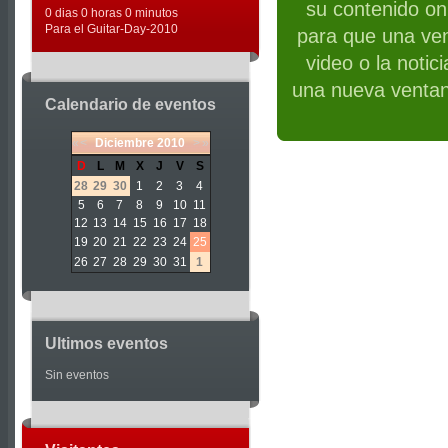
su contenido on 
0 dias 0 horas 0 minutos
Para el Guitar-Day-2010
para que una ven
video o la notic
una nueva ventan
Calendario de eventos
«
<
Diciembre
2010
>
»
D
L
M
X
J
V
S
28
29
30
1
2
3
4
5
6
7
8
9
10
11
12
13
14
15
16
17
18
19
20
21
22
23
24
25
26
27
28
29
30
31
1
Ultimos eventos
Sin eventos