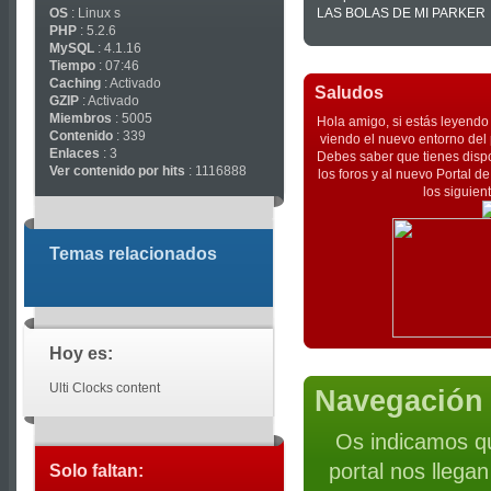
OS
: Linux s
LAS BOLAS DE MI PARKER
PHP
: 5.2.6
MySQL
: 4.1.16
Tiempo
: 07:46
Caching
: Activado
Saludos
GZIP
: Activado
Miembros
: 5005
Hola amigo, si estás leyendo 
Contenido
: 339
viendo el nuevo entorno del 
Enlaces
: 3
Debes saber que tienes dispo
Ver contenido por hits
: 1116888
los foros y al nuevo Portal 
los siguien
Temas relacionados
Hoy es:
Ulti Clocks content
Navegación 
Os indicamos qu
portal nos llega
Solo faltan: