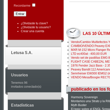
|
Recordarme
Joomla
Articles
¿Olvidaste tu clave?
¿Olvidaste tu usuario?
Crear una cuenta
LAS 10 ÚLT
Vendo/Cambio Multiefecto
CAMBIO/VENDO Peavey EXP S
MXR M-152 Micro Flanger Re
Letusa S.A.
LTD ec400at - 400,00 EUR
Vendo set de pastillas EMG 
FLIGHT CASE CABEZAL MES
1976 Fender Jazz Bass - 2.
Peavey Bandit 112 American
Sennheiser EW300 IEMG2 (mo
Usuarios
VENDO Mesa/Boogie RECTO
Tenemos 96
invitados conectado(s)
publicado en los f
Harmony Sovereign
Montamos una Strato y la Ri
Estadísticas
Myth Buster
El topic sobre el ENGL Scre