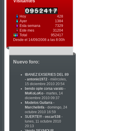
Visitantes
Hoy
428
Ayer
1384
Esta semana
7329
Este mes
31204
Total
952417
Desde el 14/09/2008 a las 8:00h
Nuevo foro:
IBANEZ EXSERIES DEL 89
-
antonio1972
- miércoles,
15 diciembre 2010 20:54
bendo ople corsa varato
-
MoKoLoKo
- martes, 14
diciembre 2010 09:37
Modelos Guitarra
-
Marchelinfa
- domingo, 24
octubre 2010 16:59
SUERTE!!!
-
oscar538
-
lunes, 11 octubre 2010
20:13
Vendo SEYMOUR