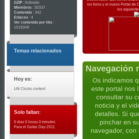
GZIP
: Activado
los foros y al nuevo Portal d
Miembros
: 50337
los siguiente
Contenido
: 342
Enlaces
: 4
Ver contenido por hits
:
1519349
Temas relacionados
Navegación n
Hoy es:
Os indicamos q
este portal nos
Ulti Clocks content
consultar su c
noticia y el v
Solo faltan:
detalles. Si qu
pinchar en s
0 dias 0 horas 0 minutos
Para el Guitar-Day-2011
navegador, con l