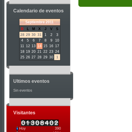
Calendario de eventos
«
<
Septiembre
2011
>
»
D
L
M
X
J
V
S
28
29
30
31
1
2
3
4
5
6
7
8
9
10
11
12
13
14
15
16
17
18
19
20
21
22
23
24
25
26
27
28
29
30
1
Ultimos eventos
Sin eventos
Visitantes
Hoy
390