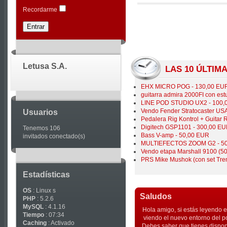
|
Recordarme
Joomla
Articles
Letusa S.A.
LAS 10 ÚLTIM
EHX MICRO POG - 130,00 EU
guitarra admira 2000FI con es
LINE POD STUDIO UX2 - 100,
Vendo Fender Stratocaster US
Usuarios
Pedalera Rig Kontrol + Guitar 
Digitech GSP1101 - 300,00 E
Tenemos 106
Bass V-amp - 50,00 EUR
invitados conectado(s)
MULTIEFECTOS ZOOM G2 - 5
Vendo etapa Marshall 9100 (5
PRS Mike Mushok (con set Tre
Estadísticas
OS
: Linux s
Saludos
PHP
: 5.2.6
MySQL
: 4.1.16
Hola amigo, si estás leyendo e
Tiempo
: 07:34
viendo el nuevo entorno del p
Caching
: Activado
Debes saber que tienes dispon