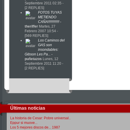
Septiembre 2011 02:35 -
[2 REPLIES]
FOTOS TUYAS
METIENDO
CAÑA!!!!!!!!!!!!!
-
theriffer
Martes, 27
Febrero 2007 10:54 -
[569 REPLIES]
Los Caminos del
GAS son
insondables:
Gibson Les Pa...
-
puñetazos
Lunes, 12
Septiembre 2011 11:20 -
[2 REPLIES]
Últimas noticias
La historia de Cesar: Pobre universal..
Eppur si muove...
Los 5 mejores discos de... 1987