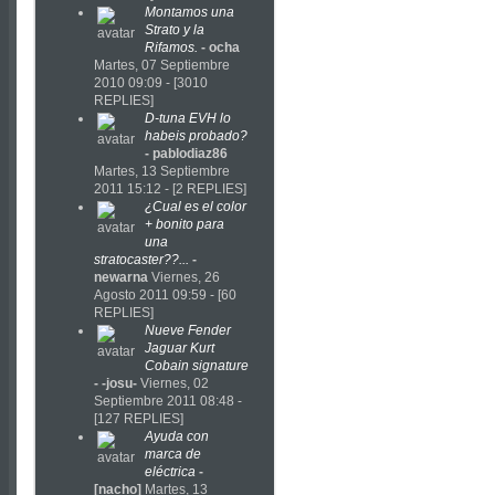
Montamos una
Strato y la
Rifamos.
-
ocha
Martes, 07 Septiembre
2010 09:09 - [3010
REPLIES]
D-tuna EVH lo
habeis probado?
-
pablodiaz86
Martes, 13 Septiembre
2011 15:12 - [2 REPLIES]
¿Cual es el color
+ bonito para
una
stratocaster??...
-
newarna
Viernes, 26
Agosto 2011 09:59 - [60
REPLIES]
Nueve Fender
Jaguar Kurt
Cobain signature
-
-josu-
Viernes, 02
Septiembre 2011 08:48 -
[127 REPLIES]
Ayuda con
marca de
eléctrica
-
[nacho]
Martes, 13