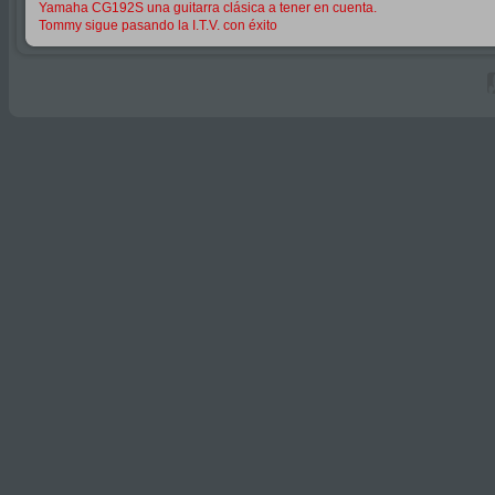
Yamaha CG192S una guitarra clásica a tener en cuenta.
Tommy sigue pasando la I.T.V. con éxito