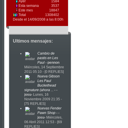
Ayer
1584
Esta semana
3537
Este mes
18847
Total
1308402
Desde el 14/09/2008 a las 8:00h
Ultimos mensajes:
Cambio de
pastis en Les
Paul
-
pennon
Miércoles, 14 Septiembre
2011 05:10 - [0 REPLIES]
Nueva Gibson
Les Paul
Buckethead
signature (ahora ...
-
-
josu-
Lunes, 16
Noviembre 2009 21:35 -
[75 REPLIES]
Nuevas Fender
Pawn Shop
-
-
josu-
Miércoles,
06 Abril 2011 12:53 - [69
REPLIES]