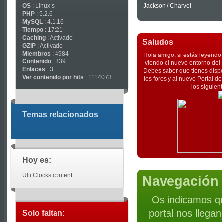
OS
: Linux s
Jackson / Charvel
PHP
: 5.2.6
MySQL
: 4.1.16
Tiempo
: 17:21
Caching
: Activado
Saludos
GZIP
: Activado
Miembros
: 4984
Hola amigo, si estás leyendo 
Contenido
: 339
viendo el nuevo entorno del 
Enlaces
: 3
Debes saber que tienes dispo
Ver contenido por hits
: 1114073
los foros y al nuevo Portal 
los siguien
Temas relacionados
Hoy es:
Ulti Clocks content
Navegación 
Os indicamos qu
portal nos llega
Solo faltan: