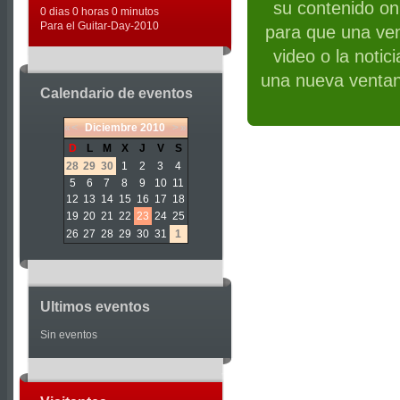
su contenido on 
0 dias 0 horas 0 minutos
Para el Guitar-Day-2010
para que una ven
video o la notic
una nueva ventan
Calendario de eventos
«
<
Diciembre
2010
>
»
D
L
M
X
J
V
S
28
29
30
1
2
3
4
5
6
7
8
9
10
11
12
13
14
15
16
17
18
19
20
21
22
23
24
25
26
27
28
29
30
31
1
Ultimos eventos
Sin eventos