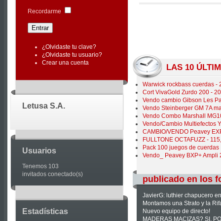
|
Recordarme
Joomla
Articles
¿Olvidaste tu clave?
¿Olvidaste tu usuario?
Crear una cuenta
LAS 10 ÚLT
Warwick rockbass cuerdas -
Cort VivaGold Zurdo 200 - 2
Vendo cambio Gibson Les Pa
Letusa S.A.
Vendo Steinberger GM 7A ma
Vendo Combo Marshall MG10
Vendo/Cambio Multiefecto
CAMBIO/VENDO Peavey EXP S
FULLTONE OCTAFUZZ - 115
Pack 100 juegos de cuerdas
Usuarios
Vendo_ Peavey BXP+ Ampli 
Tenemos 103
invitados conectado(s)
publicado en los f
JavierG: luthier chapucero e
Montamos una Strato y la Ri
Estadísticas
Nuevo equipo de directo!
MADERAS MACIZAS? SI, PO