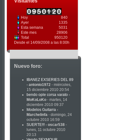
Visitantes
Hoy
840
Ayer
1335
Esta semana
5031
Este mes
28906
Total
950120
Desde el 14/09/2008 a las 8:00h
Nuevo foro:
IBANEZ EXSERIES DEL 89
-
antonio1972
- miércoles,
15 diciembre 2010 20:54
bendo ople corsa varato
-
MoKoLoKo
- martes, 14
diciembre 2010 09:37
Modelos Guitarra
-
Marchelinfa
- domingo, 24
octubre 2010 16:59
SUERTE!!!
-
oscar538
-
lunes, 11 octubre 2010
20:13
Vendo SEYMOUR