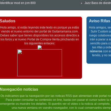
Identificar mod en jcm 800
Jazz Bass de diestr
Saludos
Aviso Rifas
Hola amigo, si estás leyendo este texto es porque ya estás
Hola amigos, se
viendo el nuevo entorno del portal de Guitarramania.com.
Suhr Custom a 
Debes saber que tienes disponibles los accesos directos a
ruego colabores 
los foros y al nuevo Portal de Compra-Venta pinchando en
irán a parar a
los siguientes enlaces:
sencillo para c
las rifas y or
números
con es
tenéis, y no s
Navegación noticias
Os indicamos que la navegación por las noticas RSS que alimentan este portal n
Para poder consultar su contenido on line, basta con pasar el cursor sobre la 
emergente os muestre los detalles. Si queréis ver el video o la noticia al completo
una nueva ventana en vuestro navegador, con lo cual conservaréis siempre