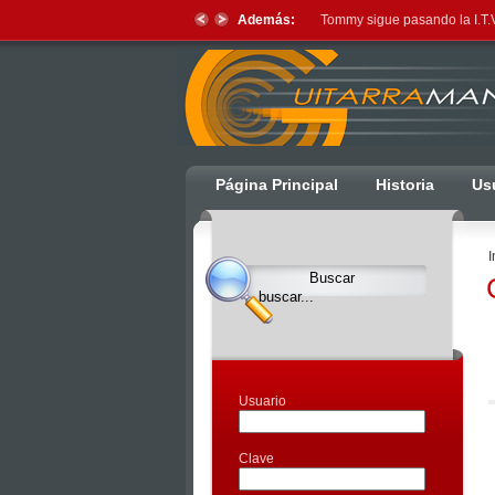
Además:
Tommy sigue pasando la I.T.V
Ulti
Página Principal
Historia
Us
Clocks,
an
I
Ulti
Joomla
product
-
Joomla
Extensions
Usuario
|
Joomla
Clave
Templates