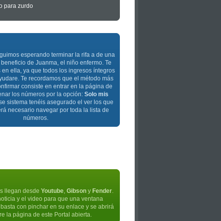
o para zurdo
guimos esperando terminar la rifa a de una
beneficio de Juanma, el niño enfermo. Te
en ella, ya que todos los ingresos íntegros
 ayudare. Te recordamos que el método más
onfirmar consiste en entrar en la página de
denar los números por la opción:
Solo mis
e sistema tenéis asegurado el ver los que
erá necesario navegar por toda la lista de
números.
os llegan desde
Youtube
,
Gibson
y
Fender
.
noticia y el video para que una ventana
, basta con pinchar en su enlace y se abrirá
 la página de este Portal abierta.