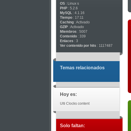
OS
: Linux s
PHP
: 5.2.6
MySQL
: 4.1.16
Tiempo
: 17:11
Caching
: Activado
GZIP
: Activado
Miembros
: 5007
Contenido
: 339
Enlaces
: 3
Ver contenido por hits
: 1117487
Temas relacionados
Hoy es:
Ulti Clocks content
Solo faltan: