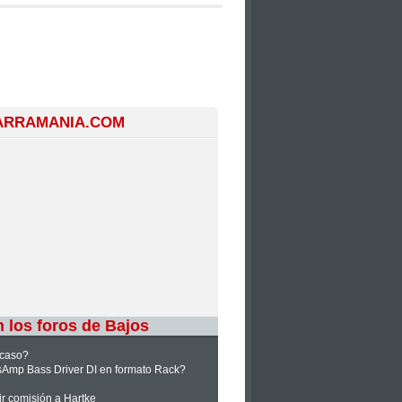
TARRAMANIA.COM
 los foros de Bajos
 caso?
sAmp Bass Driver DI en formato Rack?
dir comisión a Hartke