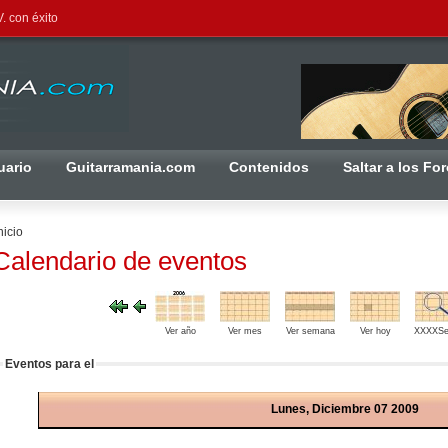
. con éxito
uario
Guitarramania.com
Contenidos
Saltar a los Fo
nicio
Calendario de eventos
Ver año
Ver mes
Ver semana
Ver hoy
XXXXSe
Eventos para el
Lunes, Diciembre 07 2009