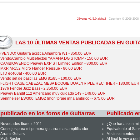
JEvents v1.5.0 alpha2
Copyright © 2006-2008
LAS 10 ÚLTIMAS VENTAS PUBLICADAS EN GUI
(VENDO) Guitarra acstica Alhambra W1 - 350,00 EUR
Vendo/Cambio Multiefectos YAMAHA DG STOMP - 150,00 EUR
CAMBIO/VENDO Peavey EXP ST Limited Edition - 800,00 EUR
MXR M-152 Micro Flanger Reissue - 80,00 EUR
LTD ec400at - 400,00 EUR
Vendo set de pastillas EMG 81/85 - 100,00 EUR
FLIGHT CASE CABEZAL MESA BOOGIE DUAL/TRIPLE RECTIFIER - 180,00 EUR
1976 Fender Jazz Bass - 2.350,00 EUR
Peavey Bandit 112 Americano muy cuidado 149 - 149,00 EUR
Sennheiser EW300 IEMG2 (monitoraje inhalambrico) - 675,00 EUR
publicado en los foros de Guitarras
Publicado en
Novedades Ibanez 2011
¿Que haríais en mi
Consejos para mi primera guitarra mas amplificador
Equivalente al San
Arranz Guitars
Mis instumentos
Myth Buster
Al final le voy a pe