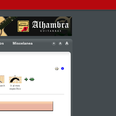
ros
Miscelanea
arch
Ir al mes
específico