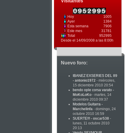
Visitantes
Hoy
1005
Ayer
1384
Esta semana
7906
Este mes
31781
Total
952995
Desde el 14/09/2008 a las 8:00h
Nuevo foro:
IBANEZ EXSERIES DEL 89
-
antonio1972
- miércoles,
15 diciembre 2010 20:54
bendo ople corsa varato
-
MoKoLoKo
- martes, 14
diciembre 2010 09:37
Modelos Guitarra
-
Marchelinfa
- domingo, 24
octubre 2010 16:59
SUERTE!!!
-
oscar538
-
lunes, 11 octubre 2010
20:13
Vendo SEYMOUR