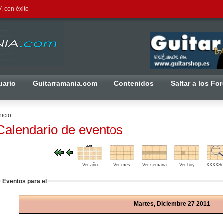
. con éxito
uario
Guitarramania.com
Contenidos
Saltar a los Fo
nicio
Calendario de eventos
Ver año
Ver mes
Ver semana
Ver hoy
XXXXSe
Eventos para el
Martes, Diciembre 27 2011