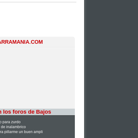
TARRAMANIA.COM
 los foros de Bajos
o para zurdo
 de inalambrico
a pillarme un buen ampli