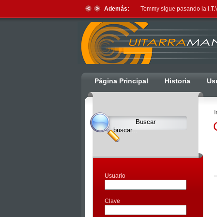
Además:
Tommy sigue pasando la I.T.V
Ulti
Página Principal
Historia
Us
Clocks,
an
I
Ulti
Joomla
product
-
Joomla
Extensions
Usuario
|
Joomla
Clave
Templates