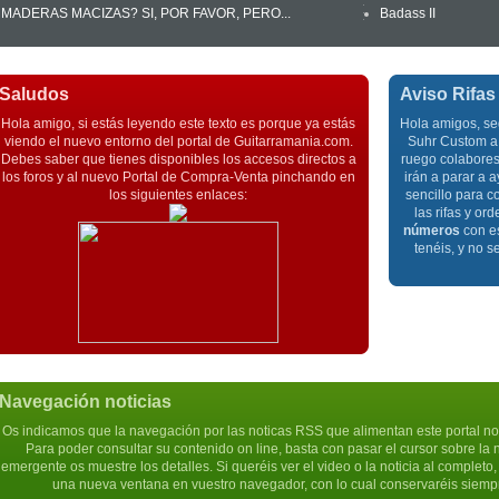
MADERAS MACIZAS? SI, POR FAVOR, PERO...
Badass II
Saludos
Aviso Rifas
Hola amigo, si estás leyendo este texto es porque ya estás
Hola amigos, se
viendo el nuevo entorno del portal de Guitarramania.com.
Suhr Custom a 
Debes saber que tienes disponibles los accesos directos a
ruego colabores 
los foros y al nuevo Portal de Compra-Venta pinchando en
irán a parar a
los siguientes enlaces:
sencillo para c
las rifas y or
números
con es
tenéis, y no s
Navegación noticias
Os indicamos que la navegación por las noticas RSS que alimentan este portal n
Para poder consultar su contenido on line, basta con pasar el cursor sobre la 
emergente os muestre los detalles. Si queréis ver el video o la noticia al completo
una nueva ventana en vuestro navegador, con lo cual conservaréis siempre