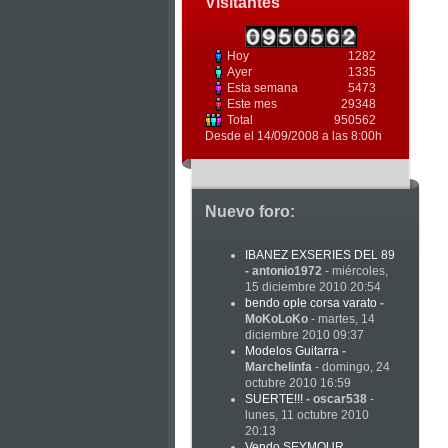
Visitantes
Hoy
1282
Ayer
1335
Esta semana
5473
Este mes
29348
Total
950562
Desde el 14/09/2008 a las 8:00h
Nuevo foro:
IBANEZ EXSERIES DEL 89
-
antonio1972
- miércoles,
15 diciembre 2010 20:54
bendo ople corsa varato
-
MoKoLoKo
- martes, 14
diciembre 2010 09:37
Modelos Guitarra
-
Marchelinfa
- domingo, 24
octubre 2010 16:59
SUERTE!!!
-
oscar538
-
lunes, 11 octubre 2010
20:13
Vendo SEYMOUR