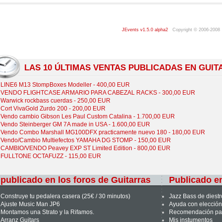
JEvents v1.5.0 alpha2
Copyright © 2006-2008
LAS 10 ÚLTIMAS VENTAS PUBLICADAS EN GUI
LINE6 M13 StompBoxes Modeller - 400,00 EUR
VENDO FLIGHTCASE ARMARIO PARA CABEZAL RACKS - 300,00 EUR
Warwick rockbass cuerdas - 250,00 EUR
Cort VivaGold Zurdo 200 - 200,00 EUR
Vendo cambio Gibson Les Paul Custom Catalina - 1.700,00 EUR
Vendo Steinberger GM 7A made in USA - 1.600,00 EUR
Vendo Combo Marshall MG100DFX practicamente nuevo 180 - 180,00 EUR
Vendo/Cambio Multiefectos YAMAHA DG STOMP - 150,00 EUR
CAMBIO/VENDO Peavey EXP ST Limited Edition - 800,00 EUR
FULLTONE OCTAFUZZ - 115,00 EUR
publicado en los foros de Guitarras
Publicado en
Construye tu pedalera casera (25€ / 30 minutos)
Jazz Bass de diestr
Ajuste Music Man JP6
Ayuda con elección
Montamos una Strato y la Rifamos.
Recomendación par
Arranz Guitars
Mis instumentos