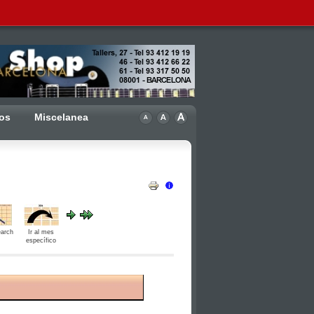
ros
Miscelanea
arch
Ir al mes
específico