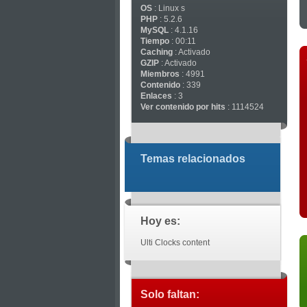
OS
: Linux s
PHP
: 5.2.6
MySQL
: 4.1.16
Tiempo
: 00:11
Caching
: Activado
GZIP
: Activado
Miembros
: 4991
Contenido
: 339
Enlaces
: 3
Ver contenido por hits
: 1114524
Temas relacionados
Hoy es:
Ulti Clocks content
Solo faltan: