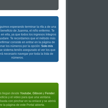
guimos esperando terminar la rifa a de una
beneficio de Juanma, el niño enfermo. Te
en ella, ya que todos los ingresos íntegros
 ayudare. Te recordamos que el método más
onfirmar consiste en entrar en la página de
denar los números por la opción:
Solo mis
e sistema tenéis asegurado el ver los que
erá necesario navegar por toda la lista de
números.
os llegan desde
Youtube
,
Gibson
y
Fender
.
noticia y el video para que una ventana
, basta con pinchar en su enlace y se abrirá
 la página de este Portal abierta.