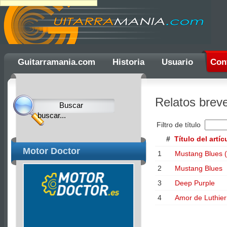
Ulti
Guitarramania.com
Historia
Usuario
Con
Clocks,
an
Relatos brev
Ulti
Joomla
Filtro de título
product
#
Título del artíc
-
Motor Doctor
1
Mustang Blues (
Joomla
2
Mustang Blues
Extensions
3
Deep Purple
|
4
Amor de Luthier
Joomla
Templates