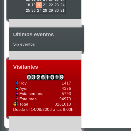
18
19
20
21
22
23
24
25
26
27
28
29
30
31
Ultimos eventos
Sin eventos
Visitantes
Hoy
1417
Ayer
4376
Esta semana
5793
Este mes
94970
Total
3261019
Desde el 14/09/2008 a las 8:00h