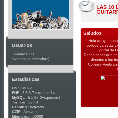
|
LAS 10
Joomla
GUITAR
Articles
Saludos
Hola amigo, si es
Usuarios
porque ya estás vi
portal de 
Tenemos 271
Debes saber que tie
invitados conectado(s)
directos a los f
Compra-Venta pin
Estadísticas
OS
: Linux g
PHP
: 5.3.3-7+squeeze14
MySQL
: 5.1.66-0+squeeze1
Tiempo
: 09:40
Caching
: Activado
GZIP
: Activado
Miembros
: 50389