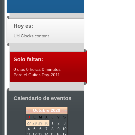
Hoy es:
Ulti Clocks content
Solo faltan:
0 dias 0 horas 0 minutos
Para el Guitar-Day-2011
Calendario de eventos
«
<
Octubre
2020
>
»
D
L
M
X
J
V
S
27
28
29
30
1
2
3
4
5
6
7
8
9
10
11
12
13
14
15
16
17