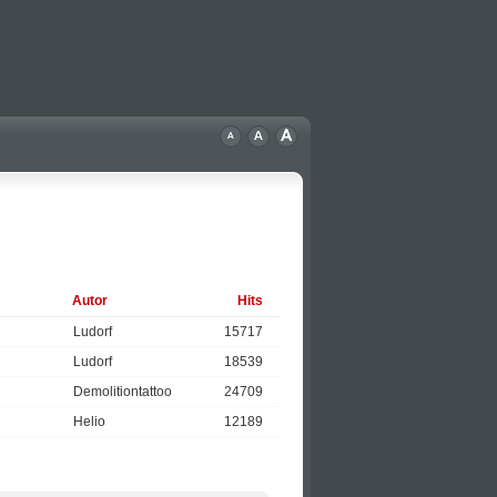
Autor
Hits
Ludorf
15717
Ludorf
18539
Demolitiontattoo
24709
Helio
12189