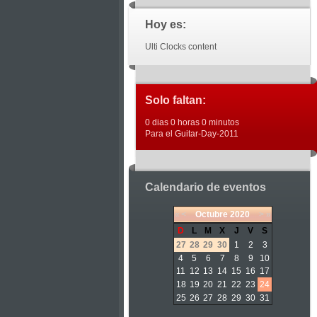
Hoy es:
Ulti Clocks content
Solo faltan:
0 dias 0 horas 0 minutos
Para el Guitar-Day-2011
Calendario de eventos
«
<
Octubre
2020
>
»
D
L
M
X
J
V
S
27
28
29
30
1
2
3
4
5
6
7
8
9
10
11
12
13
14
15
16
17
18
19
20
21
22
23
24
25
26
27
28
29
30
31