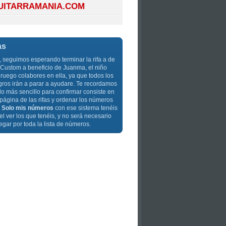
GUITARRAMANIA.COM
as
 seguimos esperando terminar la rifa a de
Custom a beneficio de Juanma, el niño
ruego colabores en ella, ya que todos los
gros irán a parar a ayudare. Te recordamos
o más sencillo para confirmar consiste en
 página de las rifas y ordenar los números
:
Solo mis números
con ese sistema tenéis
l ver los que tenéis, y no será necesario
egar por toda la lista de números.