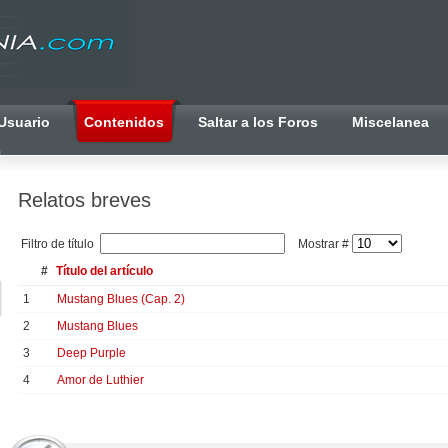
Usuario
Contenidos
Saltar a los Foros
Miscelanea
Relatos breves
Filtro de título
Mostrar #
#
Título del artículo
1
Mustang Blues (Cap. 2)
2
Mustang Blues
3
Deep Purple
4
Amor de Luthier