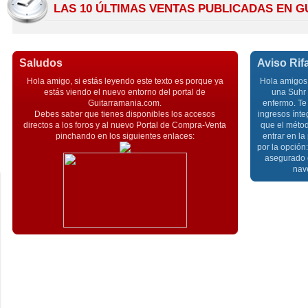
LAS 10 ÚLTIMAS VENTAS PUBLICADAS EN 
Saludos
Aviso Rif
Hola amigo, si estás leyendo este texto es porque ya
Hola amigos,
estás viendo el nuevo entorno del portal de
una Suhr 
Guitarramania.com.
enfermo. Te 
Debes saber que tienes disponibles los accesos
ingresos ínte
directos a los foros y al nuevo Portal de Compra-Venta
que el métod
pinchando en los siguientes enlaces:
entrar en la
por la opción
asegurado e
nav