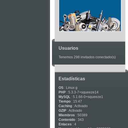
Articles
Usuarios
Tenemos 298 invitados conectado(s)
Estadísticas
OS
: Linux g
PHP
: 5.3.3-7+squeeze14
MySQL
: 5.1.66-0+squeeze1
Tiempo
: 15:47
Caching
: Activado
GZIP
: Activado
Miembros
: 50389
Contenido
: 343
Enlaces
: 4