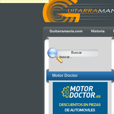
Ulti
Guitarramania.com
Historia
Clocks,
an
Ulti
Joomla
product
-
Joomla
Motor Doctor
Extensions
|
Joomla
Templates
|
Joomla