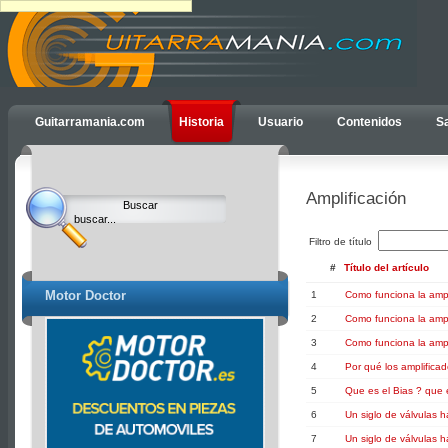
Ulti
Guitarramania.com
Historia
Usuario
Contenidos
Sa
Clocks,
an
Ulti
Amplificación
Joomla
product
-
Filtro de título
Joomla
#
Título del artículo
Extensions
Motor Doctor
1
Como funciona la ampli
|
Joomla
2
Como funciona la ampli
Templates
3
Como funciona la ampli
|
4
Por qué los amplifica
Joomla
5
Que es el Bias ? que e
Articles
6
Un siglo de válvulas 
7
Un siglo de válvulas 