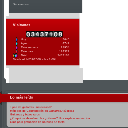
Sin eventos
Visitantes
Hoy
3645
Ayer
4747
Esta semana
21934
Este mes
124329
Total
3437108
Desde el 14/09/2008 a las 8:00h
Lo más leído
Tipos de guitarras - Acústicas 01
Métodos de Construcción en Guitarras Acústicas
Guitarras y bajos raros.
¿Porqué se desafinan las guitarras? Una explicación técnica
Guia para grabacion de baterias de Metal