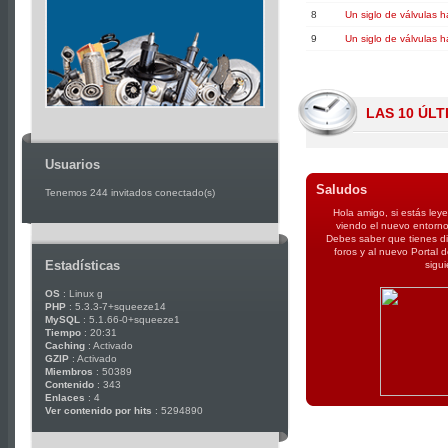
8
Un siglo de válvulas 
9
Un siglo de válvulas 
LAS 10 ÚL
Usuarios
Saludos
Tenemos 244 invitados conectado(s)
Hola amigo, si estás ley
viendo el nuevo entorno
Debes saber que tienes di
foros y al nuevo Portal
Estadísticas
sigu
OS
: Linux g
PHP
: 5.3.3-7+squeeze14
MySQL
: 5.1.66-0+squeeze1
Tiempo
: 20:31
Caching
: Activado
GZIP
: Activado
Miembros
: 50389
Contenido
: 343
Enlaces
: 4
Ver contenido por hits
: 5294890