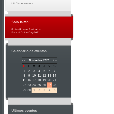
Ulti Clocks content
Solo faltan:
0 dias 0 horas 0 minutos
Para el Guitar-Day-2011
Calendario de eventos
«
<
Noviembre
2020
>
»
D
L
M
X
J
V
S
1
2
3
4
5
6
7
8
9
10
11
12
13
14
15
16
17
18
19
20
21
22
23
24
25
26
27
28
29
30
1
2
3
4
5
Ultimos eventos