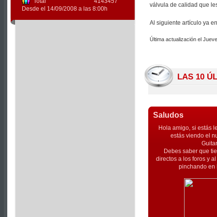
Total
4143457
válvula de calidad que le
Desde el 14/09/2008 a las 8:00h
Al siguiente artículo ya e
Última actualización el Jue
LAS 10 Ú
Saludos
Hola amigo, si estás l
estás viendo el n
Guita
Debes saber que tie
directos a los foros y 
pinchando en l