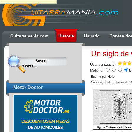
Ulti
Guitarramania.com
Historia
Usuario
Contenido
Clocks,
an
Un siglo de
Ulti
Joomla
Usar puntuación:
product
Malo
B
-
Escrito por Helio
Sábado, 09 de Febrero de 2
Joomla
Motor Doctor
Extensions
|
Joomla
Templates
|
Joomla