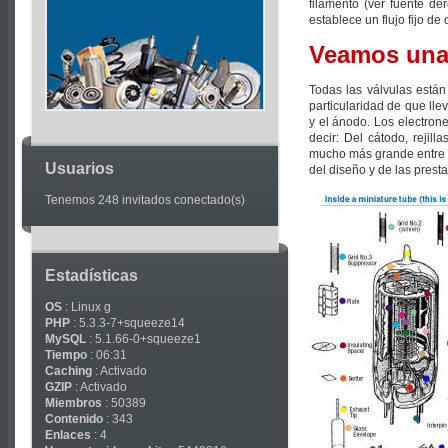
Articles
filamento (ver fuente de
establece un flujo fijo d
Veamos una 
Todas las válvulas está
particularidad de que lle
y el ánodo. Los electrone
decir: Del cátodo, rejil
mucho más grande entre c
Usuarios
del diseño y de las pres
Tenemos 248 invitados conectado(s)
Estadísticas
OS
: Linux g
PHP
: 5.3.3-7+squeeze14
MySQL
: 5.1.66-0+squeeze1
Tiempo
: 06:31
Caching
: Activado
GZIP
: Activado
Miembros
: 50389
Contenido
: 343
Enlaces
: 4