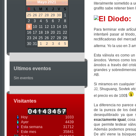
«
<
Mayo
2021
>
»
literalmente sometido a 
grafito sabe retener bien
D
L
M
X
J
V
S
25
26
27
28
29
30
1
El Diodo:
2
3
4
5
6
7
8
9
10
11
12
13
14
15
Para terminar este artíc
16
17
18
19
20
21
22
intentaré pasar al trio
23
24
25
26
27
28
29
rectificadoras del merca
30
31
1
2
3
4
5
alterna: Yo la uso en 3 a
Esta válvula es como un
ánodos. Vemos como los p
ánodos a través del cris
Ultimos eventos
grandes y sobredimension
AB.
Sin eventos
Si miramos en cualquier 
JJ, Shuguang, Sovtek etc.
el precio es de 100$
Visitantes
La diferencia no parece 
de la pureza de los óxi
desequilibrado ya que
Hoy
1033
exactamente igual
, cosa
Ayer
4439
que permite testear válv
Esta semana
31712
Además podemos presupon
Este mes
35841
De ahí viene la búsque