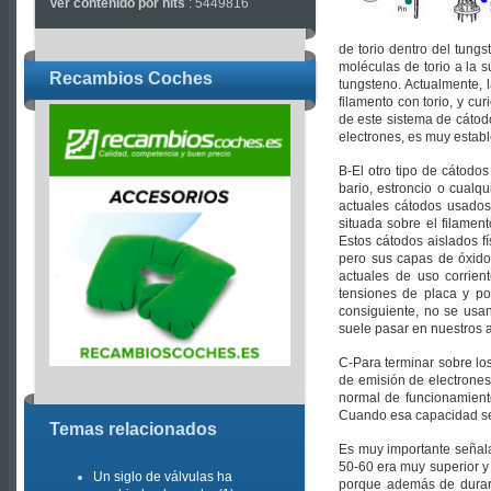
Ver contenido por hits
: 5449816
de torio dentro del tungs
moléculas de torio a la s
Recambios Coches
tungsteno. Actualmente, 
filamento con torio, y cu
de este sistema de cáto
electrones, es muy estable
B-El otro tipo de cátodo
bario, estroncio o cualq
actuales cátodos usados
situada sobre el filamen
Estos cátodos aislados f
pero sus capas de óxido 
actuales de uso corrien
tensiones de placa y p
consiguiente, no se usa
suele pasar en nuestros a
C-Para terminar sobre lo
de emisión de electrones
normal de funcionamiento
Cuando esa capacidad se v
Temas relacionados
Es muy importante señala
50-60 era muy superior y
Un siglo de válvulas ha
porque además de durar 