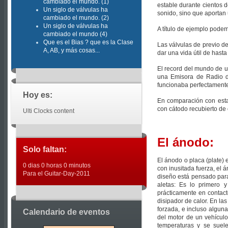
cambiado el mundo. (1)
estable durante cientos 
Un siglo de válvulas ha
sonido, sino que aportan 
cambiado el mundo. (2)
Un siglo de válvulas ha
A título de ejemplo podem
cambiado el mundo (4)
Que es el Bias ? que es la Clase
Las válvulas de previo d
A, AB, y más cosas...
dar una vida útil de hast
El record del mundo de un
una Emisora de Radio d
funcionaba perfectamente
Hoy es:
En comparación con estas
con cátodo recubierto de 
Ulti Clocks content
El ánodo:
Solo faltan:
El ánodo o placa (plate) 
0 dias 0 horas 0 minutos
con inusitada fuerza, el 
Para el Guitar-Day-2011
diseño está pensado para
aletas: Es lo primero
prácticamente en contacto
disipador de calor. En la
forzada, e incluso algunas
Calendario de eventos
del motor de un vehículo
temperaturas y se suel