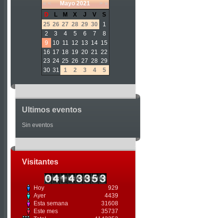
«
<
Mayo
2021
>
»
D
L
M
X
J
V
S
25
26
27
28
29
30
1
2
3
4
5
6
7
8
9
10
11
12
13
14
15
16
17
18
19
20
21
22
23
24
25
26
27
28
29
30
31
1
2
3
4
5
Ultimos eventos
Sin eventos
Visitantes
Hoy
929
Ayer
4439
Esta semana
31608
Este mes
35737