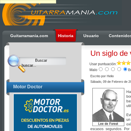
Ulti
Guitarramania.com
Historia
Usuario
Contenido
Clocks,
an
Un siglo de
Ulti
Joomla
Usar puntuación:
product
Malo
B
-
Escrito por Helio
Sábado, 09 de Febrero de 2
Joomla
Motor Doctor
Extensions
Ha
bo
|
ba
Joomla
uti
Templates
Ev
|
un
ox
Joomla
escasos segundos. Por 