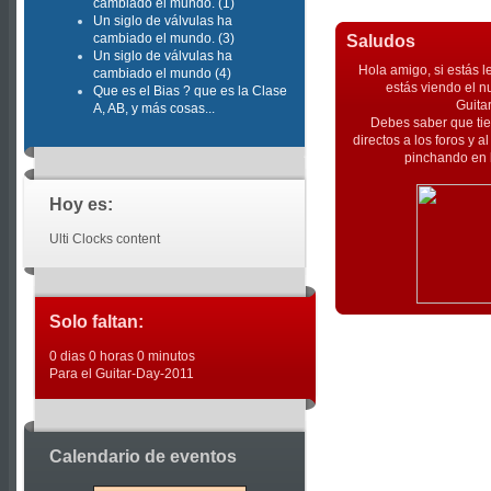
cambiado el mundo. (1)
Un siglo de válvulas ha
cambiado el mundo. (3)
Saludos
Un siglo de válvulas ha
Hola amigo, si estás l
cambiado el mundo (4)
estás viendo el n
Que es el Bias ? que es la Clase
Guita
A, AB, y más cosas...
Debes saber que tie
directos a los foros y 
pinchando en l
Hoy es:
Ulti Clocks content
Solo faltan:
0 dias 0 horas 0 minutos
Para el Guitar-Day-2011
Calendario de eventos