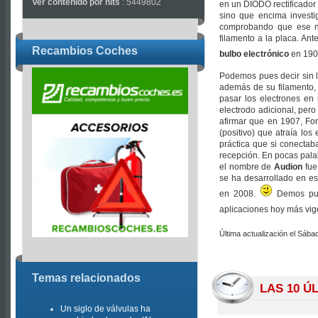
Ver contenido por hits
: 5449802
en un DIODO rectificador
sino que encima investi
comprobando que ese nu
filamento a la placa. Ant
Recambios Coches
bulbo electrónico
en 1907
Podemos pues decir sin l
además de su filamento, 
pasar los electrones en
electrodo adicional, per
afirmar que en 1907, Fore
(positivo) que atraía los
práctica que si conectab
recepción. En pocas palab
el nombre de
Audion
fue
se ha desarrollado en e
en 2008.
Demos pues
aplicaciones hoy más vi
Última actualización el Sáb
Temas relacionados
LAS 10 Ú
Un siglo de válvulas ha