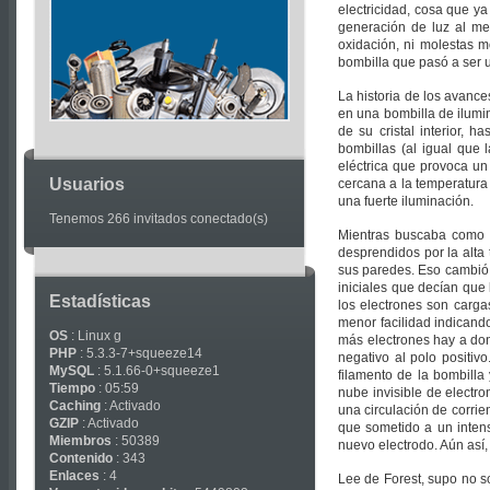
Articles
electricidad, cosa que y
generación de luz al met
oxidación, ni molestas m
bombilla que pasó a ser u
La historia de los avanc
en una bombilla de ilumin
de su cristal interior, 
bombillas (al igual que 
eléctrica que provoca un
Usuarios
cercana a la temperatura
una fuerte iluminación.
Tenemos 266 invitados conectado(s)
Mientras buscaba como p
desprendidos por la alta
sus paredes. Eso cambió
iniciales que decían que 
Estadísticas
los electrones son carga
menor facilidad indicand
OS
: Linux g
más electrones hay a dond
PHP
: 5.3.3-7+squeeze14
negativo al polo positiv
MySQL
: 5.1.66-0+squeeze1
filamento de la bombilla 
Tiempo
: 05:59
nube invisible de electr
Caching
: Activado
una circulación de corrie
GZIP
: Activado
que sometido a un inten
Miembros
: 50389
nuevo electrodo. Aún así
Contenido
: 343
Enlaces
: 4
Lee de Forest, supo no so