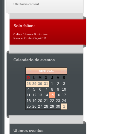
Ulti Clocks content
Solo faltan:
0 dias 0 horas 0 minutos
Para el Guitar-Day-2011
Calendario de eventos
«
<
Abril
2021
>
»
D
L
M
X
J
V
S
28
29
30
31
1
2
3
4
5
6
7
8
9
10
11
12
13
14
15
16
17
18
19
20
21
22
23
24
25
26
27
28
29
30
1
Ultimos eventos