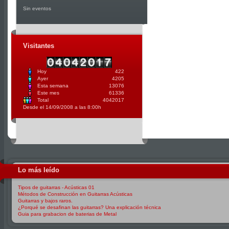
Sin eventos
Visitantes
Hoy
422
Ayer
4205
Esta semana
13076
Este mes
61336
Total
4042017
Desde el 14/09/2008 a las 8:00h
Lo más leído
Tipos de guitarras - Acústicas 01
Métodos de Construcción en Guitarras Acústicas
Guitarras y bajos raros.
¿Porqué se desafinan las guitarras? Una explicación técnica
Guia para grabacion de baterias de Metal