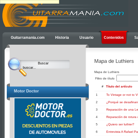
Ulti
Guitarramania.com
Historia
Usuario
Contenidos
Sa
Clocks,
an
Ulti
Mapa de Luthiers
Joomla
product
Mapa de Luthiers
-
Filtro de título
Joomla
Extensions
#
Título del artículo
Motor Doctor
|
1
To Vintage or not to V
Joomla
2
¿Porqué se desafinan 
Templates
|
3
Reparación de una Le
Joomla
4
Reparación de rotura
Articles
5
¿Quiero ser luthier?
6
Entrevista A Rafael Pa