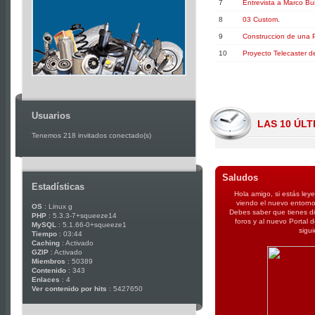
7
Entrevista a Marco Bu
8
03 Custom.
9
Construccion de una 
10
Proyecto Telecaster d
Usuarios
LAS 10 ÚL
Tenemos 218 invitados conectado(s)
Saludos
Estadísticas
Hola amigo, si estás ley
viendo el nuevo entorno
OS
: Linux g
Debes saber que tienes di
PHP
: 5.3.3-7+squeeze14
foros y al nuevo Portal
MySQL
: 5.1.66-0+squeeze1
sigu
Tiempo
: 03:44
Caching
: Activado
GZIP
: Activado
Miembros
: 50389
Contenido
: 343
Enlaces
: 4
Ver contenido por hits
: 5427650