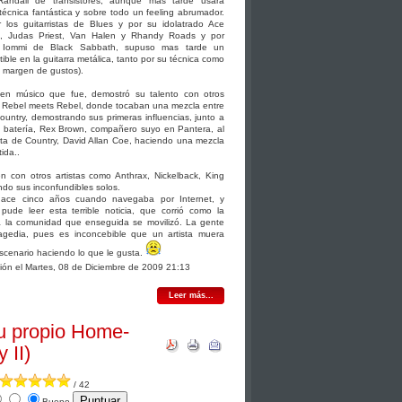
 Randall de transistores, aunque mas tarde usara
écnica fantástica y sobre todo un feeling abrumador.
r los guitarristas de Blues y por su idolatrado Ace
s, Judas Priest, Van Halen y Rhandy Roads y por
 Iommi de Black Sabbath, supuso mas tarde un
tible en la guitarra metálica, tanto por su técnica como
l margen de gustos).
uen músico que fue, demostró su talento con otros
 Rebel meets Rebel, donde tocaban una mezcla entre
untry, demostrando sus primeras influencias, junto a
 batería, Rex Brown, compañero suyo en Pantera, al
ista de Country, David Allan Coe, haciendo una mezcla
tida..
n con otros artistas como Anthrax, Nickelback, King
do sus inconfundibles solos.
ace cinco años cuando navegaba por Internet, y
 pude leer esta terrible noticia, que corrió como la
a la comunidad que enseguida se movilizó. La gente
ragedia, pues es inconcebible que un artista muera
escenario haciendo lo que le gusta.
ción el Martes, 08 de Diciembre de 2009 21:13
Leer más...
u propio Home-
 II)
/ 42
Bueno