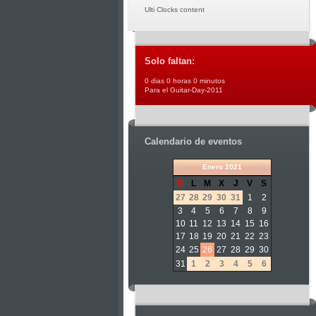
Ulti Clocks content
Solo faltan:
0 dias 0 horas 0 minutos
Para el Guitar-Day-2011
Calendario de eventos
«
<
Enero
2021
>
»
D
L
M
X
J
V
S
27
28
29
30
31
1
2
3
4
5
6
7
8
9
10
11
12
13
14
15
16
17
18
19
20
21
22
23
24
25
26
27
28
29
30
31
1
2
3
4
5
6