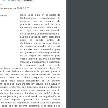
bird
e Noviembre de 2009 20:57
Hace unos días en el portal de
Guitarramanía repasábamos la
gestación de un estudio de
grabación casero a partir de unos
elementos esenciales. Vimos cómo
una tarjeta de sonido se convertía
en la columna vertebral del estudio,
puesto que hacia dicho dispositivo
parte el sonido antes de
digitalizarse y penetrar las entrañas
de nuestro ordenador. Vimos qué
accesorios eran necesarios para
recoger dichas ondas dependiendo
de su origen (un micrófono para
voces, previos, batería electrónica
incluso) y empezamos a vislumbrar
la segunda parte de este
elantando términos como secuenciador ó plugin. Es
cernir que habíamos dedicado la primera parte a
sonido de nuestras voces e instrumentos de manera
sencilla, pero no habíamos explicado nada de la
e todas esas ondas digitalizadas en un sistema
bra decir que para montar un estudio de grabación
iciones tendremos que hacernos con un ordenador,
de sobremesa o portátil, y que cuanto más potente
ultados obtendremos. La elección de un PC o de un
te subjetiva: hoy en día el mundo de la grabación es
en este aspecto, puesto que existen drivers
para todos los dispositivos, secuenciadores y plugins
a cada tipo de sistema operativo. A la hora de la