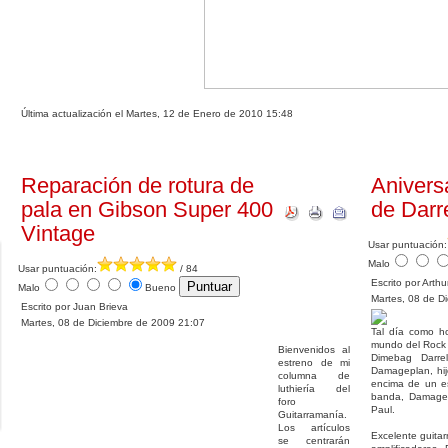
Última actualización el Martes, 12 de Enero de 2010 15:48
Reparación de rotura de
Anivers
pala en Gibson Super 400
de Darr
Vintage
Usar puntuación:
Malo
Usar puntuación:
/ 84
Escrito por Arth
Malo
Bueno
Martes, 08 de D
Escrito por Juan Brieva
Martes, 08 de Diciembre de 2009 21:07
Tal día como ho
mundo del Rock 
Bienvenidos al
Dimebag Darrel
estreno de mi
Damageplan, hijo
columna de
encima de un e
luthiería del
banda, Damagep
foro
Paul.
Guitarramanía.
Los artículos
Excelente guita
se centrarán