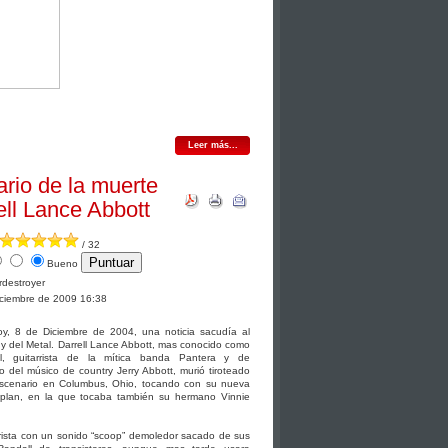
Leer más...
ario de la muerte
ell Lance Abbott
/ 32
Bueno
urdestroyer
iciembre de 2009 16:38
y, 8 de Diciembre de 2004, una noticia sacudía al
y del Metal. Darrell Lance Abbott, mas conocido como
l, guitarrista de la mítica banda Pantera y de
 del músico de country Jerry Abbott, murió tiroteado
scenario en Columbus, Ohio, tocando con su nueva
lan, en la que tocaba también su hermano Vinnie
rrista con un sonido “scoop” demoledor sacado de sus