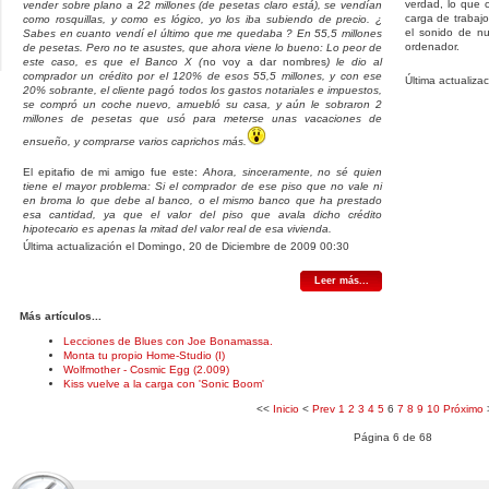
verdad, lo que 
vender sobre plano a 22 millones (de pesetas claro está), se vendían
carga de trabaj
como rosquillas, y como es lógico, yo los iba subiendo de precio. ¿
el sonido de nu
Sabes en cuanto vendí el último que me quedaba ? En 55,5 millones
ordenador.
de pesetas. Pero no te asustes, que ahora viene lo bueno: Lo peor de
este caso, es que el Banco X (
no voy a dar nombres
) le dio al
comprador un crédito por el 120% de esos 55,5 millones, y con ese
Última actualiza
20% sobrante, el cliente pagó todos los gastos notariales e impuestos,
se compró un coche nuevo, amuebló su casa, y aún le sobraron 2
millones de pesetas que usó para meterse unas vacaciones de
ensueño, y comprarse varios caprichos más.
El epitafio de mi amigo fue este:
Ahora, sinceramente, no sé quien
tiene el mayor problema: Si el comprador de ese piso que no vale ni
en broma lo que debe al banco, o el mismo banco que ha prestado
esa cantidad, ya que el valor del piso que avala dicho crédito
hipotecario es apenas la mitad del valor real de esa vivienda.
Última actualización el Domingo, 20 de Diciembre de 2009 00:30
Leer más...
Más artículos...
Lecciones de Blues con Joe Bonamassa.
Monta tu propio Home-Studio (I)
Wolfmother - Cosmic Egg (2.009)
Kiss vuelve a la carga con 'Sonic Boom'
<<
Inicio
<
Prev
1
2
3
4
5
6
7
8
9
10
Próximo
Página 6 de 68