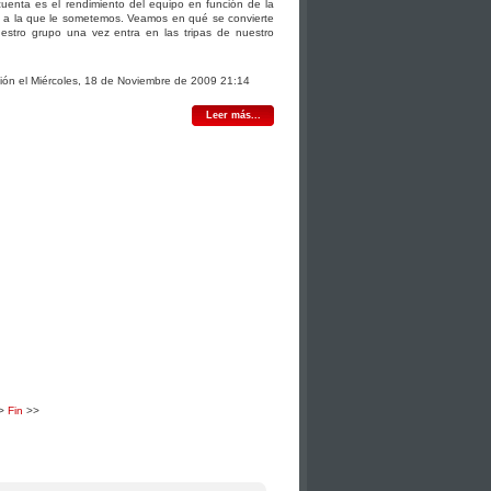
cuenta es el rendimiento del equipo en función de la
o a la que le sometemos. Veamos en qué se convierte
estro grupo una vez entra en las tripas de nuestro
ción el Miércoles, 18 de Noviembre de 2009 21:14
Leer más...
>
Fin
>>