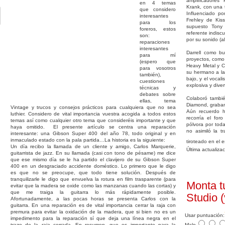
amplificadores
en 4 temas
Krank, con una t
que considero
Influenciado po
interesantes
Frehley de Kis
para los
supuesto Tony
foreros, estos
referente indiscu
son:
por su sonido (a
reparaciones
interesantes
Darrell como b
para mí
proyectos, como
(espero que
Heavy Metal y Co
para vosotros
su hermano a la
también),
bajo, y el vocal
cuestiones
explosiva y diver
técnicas y
debates sobre
Colaboró tambié
ellas, tema
Diamond, graban
Vintage y trucos y consejos prácticos para cualquiera que no sea
Aún recuerdo h
luthier. Considero de vital importancia vuestra acogida a todos estos
recorría el foro
temas así como cualquier otro tema que consideréis importante y que
pólvora por tod
haya omitido. El presente artículo se centra una reparación
no asimiló la t
interesante: una Gibson Super 400 del año 78, todo original y en
inmaculado estado con la pala partida…La historia es la siguiente:
tiroteado en el 
Un día recibo la llamada de un cliente y amigo, Carlos Marquerie,
Última actualiza
guitarrista de jazz. En su llamada (casi con tono de pésame) me dice
que ese mismo día se le ha partido el clavijero de su Gibson Super
400 en un desgraciado accidente doméstico. Lo primero que le digo
es que no se preocupe, que todo tiene solución. Después de
tranquilizarle le digo que envuelva la rotura en film trasparente (para
Monta t
evitar que la madera se oxide como las manzanas cuando las cortas) y
que me traiga la guitarra lo más rápidamente posible.
Studio (y
Afortunadamente, a las pocas horas se presenta Carlos con la
guitarra. En una reparación es de vital importancia cerrar la raja con
premura para evitar la oxidación de la madera, que si bien no es un
Usar puntuación:
impedimento para la reparación sí que deja una línea negra en el
trazo de la raja cerrada. En resumen, que es importante para la
Malo