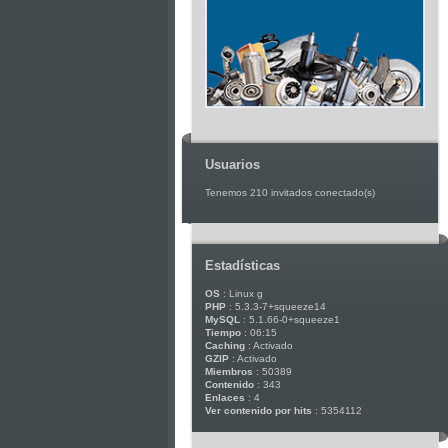
Usuarios
Tenemos 210 invitados conectado(s)
Estadísticas
OS
: Linux g
PHP
: 5.3.3-7+squeeze14
MySQL
: 5.1.66-0+squeeze1
Tiempo
: 06:15
Caching
: Activado
GZIP
: Activado
Miembros
: 50389
Contenido
: 343
Enlaces
: 4
Ver contenido por hits
: 5354112