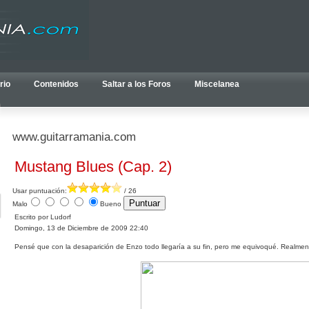
rio
Contenidos
Saltar a los Foros
Miscelanea
www.guitarramania.com
Mustang Blues (Cap. 2)
Usar puntuación:
/ 26
Malo
Bueno
Escrito por Ludorf
Domingo, 13 de Diciembre de 2009 22:40
Pensé que con la desaparición de Enzo todo llegaría a su fin, pero me equivoqué. Realmen