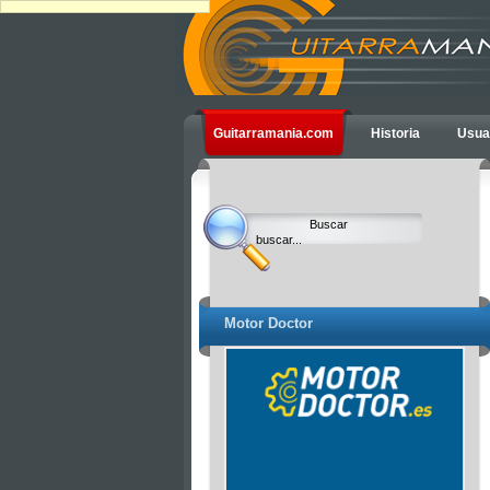
Ulti
Guitarramania.com
Historia
Usua
Clocks,
an
Ulti
Joomla
product
-
Joomla
Extensions
Motor Doctor
|
Joomla
Templates
|
Joomla
Articles