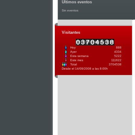
Ultimos eventos
Sin eventos
Visitantes
Hoy
888
Ayer
4334
Esta semana
5222
Este mes
111622
Total
3704538
Desde el 14/09/2008 a las 8:00h