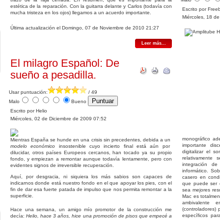
estética de la reparación. Con la guitarra delante y Carlos (todavía con
Escrito por Free
mucha tristeza en los ojos) llegamos a un acuerdo importante.
Miércoles, 18 d
Última actualización el Domingo, 07 de Noviembre de 2010 21:27
Leer más...
El milagro Español: De
sueño a pesadilla.
Usar puntuación:
/ 49
Malo
Bueno
Escrito por Helio
Miércoles, 02 de Diciembre de 2009 07:52
monográfico ad
Mientras España se hunde en una crisis sin precedentes, debida a un
importante dis
modelo económico
insostenible cuyo incierto final está aún por
digitalizar el 
dilucidar, otros países Europeos cercanos, han tocado ya su propio
relativamente 
fondo, y empiezan a remontar aunque todavía lentamente, pero con
integración d
evidentes signos de irreversible recuperación.
informático. So
Aquí, por desgracia, ni siquiera los más sabios son capaces de
casero en cond
indicarnos donde está nuestro fondo en el que apoyar los pies, con el
que puede ser 
fin de dar esa fuerte patada de impulso que nos permita remontar a la
sea mejores res
superficie.
Mac es totalmen
ambivalente 
(controladores) 
Hace una semana, un amigo mío promotor de la construcción me
específicos par
decía:
Helio, hace 3 años, hice una promoción de pisos que empecé a