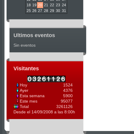
18
19
20
21
22
23
24
25
26
27
28
29
30
31
Ultimos eventos
Sin eventos
Visitantes
Hoy
1524
Ayer
4376
Esta semana
5900
Este mes
95077
Total
3261126
Desde el 14/09/2008 a las 8:00h