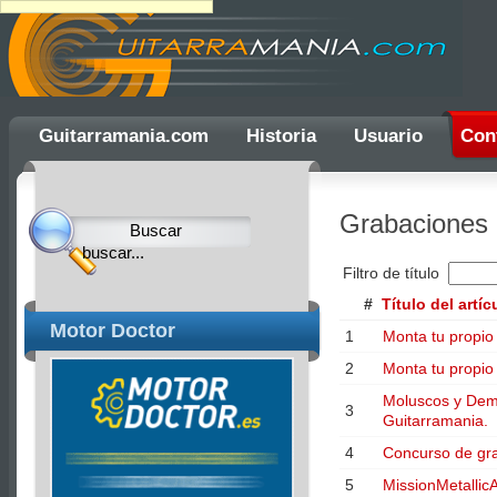
Ulti
Guitarramania.com
Historia
Usuario
Con
Clocks,
an
Grabaciones
Ulti
Joomla
Filtro de título
product
#
Título del artíc
-
Motor Doctor
1
Monta tu propio
Joomla
2
Monta tu propio
Extensions
Moluscos y Demo
|
3
Guitarramania.
Joomla
4
Concurso de gr
Templates
5
MissionMetallic