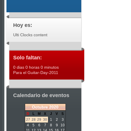
Hoy es:
Ulti Clocks content
Solo faltan:
0 dias 0 horas 0 minutos
Para el Guitar-Day-2011
Calendario de eventos
«
<
Octubre
2020
>
»
D
L
M
X
J
V
S
27
28
29
30
1
2
3
4
5
6
7
8
9
10
11
12
13
14
15
16
17