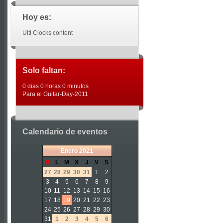
Hoy es:
Ulti Clocks content
Solo faltan:
0 dias 0 horas 0 minutos
Para el Guitar-Day-2011
Calendario de eventos
«
<
Enero
2021
>
»
D
L
M
X
J
V
S
27
28
29
30
31
1
2
3
4
5
6
7
8
9
10
11
12
13
14
15
16
17
18
19
20
21
22
23
24
25
26
27
28
29
30
31
1
2
3
4
5
6