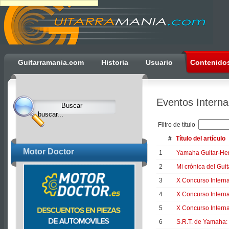
Ulti
Guitarramania.com
Historia
Usuario
Contenido
Clocks,
an
Ulti
Eventos Interna
Joomla
product
Filtro de título
-
#
Título del artículo
Joomla
Motor Doctor
1
Yamaha Guitar-Her
Extensions
2
Mi crónica del Gui
|
3
X Concurso Interna
Joomla
Templates
4
X Concurso Interna
|
5
X Concurso Interna
Joomla
6
S.R.T. de Yamaha: 