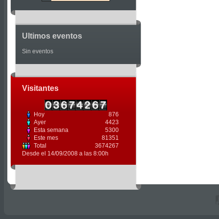
Ultimos eventos
Sin eventos
Visitantes
Hoy
876
Ayer
4423
Esta semana
5300
Este mes
81351
Total
3674267
Desde el 14/09/2008 a las 8:00h