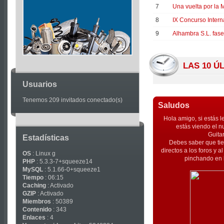
Articles
7
Una vuelta por la
8
IX Concurso Intern
9
Alhambra S.L. fase
LAS 10 Ú
Usuarios
Tenemos 209 invitados conectado(s)
Saludos
Hola amigo, si estás l
estás viendo el n
Guita
Estadísticas
Debes saber que tie
directos a los foros y 
OS
: Linux g
pinchando en l
PHP
: 5.3.3-7+squeeze14
MySQL
: 5.1.66-0+squeeze1
Tiempo
: 06:15
Caching
: Activado
GZIP
: Activado
Miembros
: 50389
Contenido
: 343
Enlaces
: 4