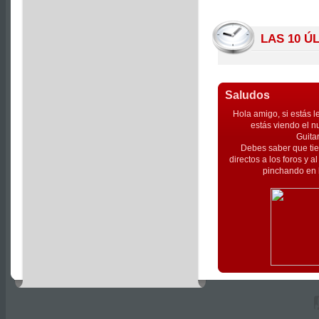
LAS 10 Ú
Saludos
Hola amigo, si estás l
estás viendo el n
Guita
Debes saber que tie
directos a los foros y 
pinchando en l