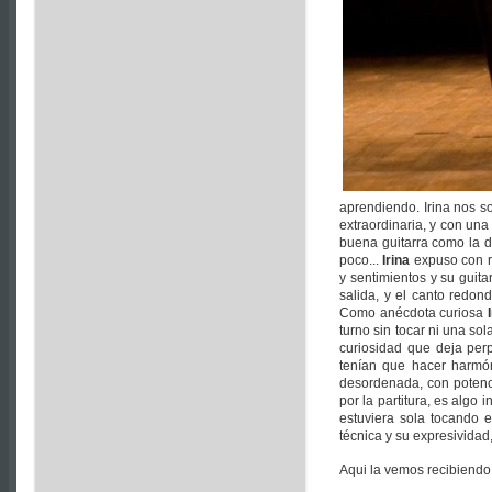
aprendiendo. Irina nos so
extraordinaria, y con una
buena guitarra como la 
poco...
Irina
expuso con ro
y sentimientos y su guitar
salida, y el canto redond
Como anécdota curiosa
turno sin tocar ni una so
curiosidad que deja per
tenían que hacer harmón
desordenada, con potenci
por la partitura, es algo
estuviera sola tocando e
técnica y su expresivida
Aqui la vemos recibiendo