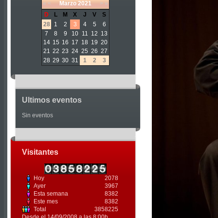
«
<
Marzo
2021
>
»
D
L
M
X
J
V
S
28
1
2
3
4
5
6
7
8
9
10
11
12
13
14
15
16
17
18
19
20
21
22
23
24
25
26
27
28
29
30
31
1
2
3
Ultimos eventos
Sin eventos
Visitantes
Hoy
2078
Ayer
3967
Esta semana
8382
Este mes
8382
Total
3858225
Desde el 14/09/2008 a las 8:00h