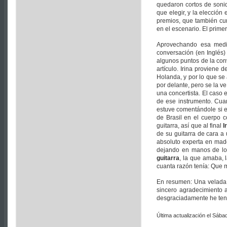
quedaron cortos de sonido
que elegir, y la elección
premios, que también cur
en el escenario. El primer 
Aprovechando esa medi
conversación (en Inglés)
algunos puntos de la con
artículo. Irina proviene 
Holanda, y por lo que se
por delante, pero se la 
una concertista. El caso 
de ese instrumento. Cuan
estuve comentándole si e
de Brasil en el cuerpo c
guitarra, así que al final
I
de su guitarra de cara a
absoluto experta en mader
dejando en manos de los
guitarra
, la que amaba, 
cuanta razón tenía: Que m
En resumen: Una velada 
sincero agradecimiento 
desgraciadamente he tenid
Última actualización el Sába