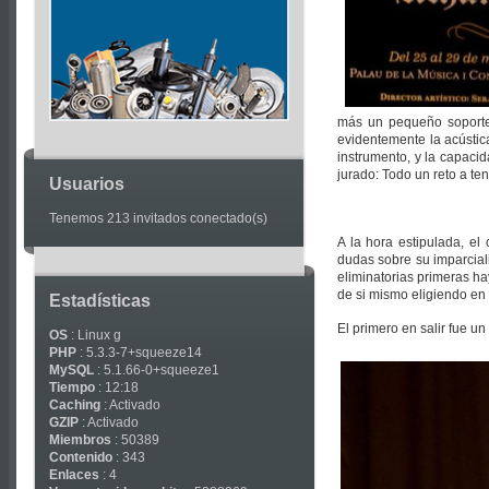
Articles
más un pequeño soporte 
evidentemente la acústica
instrumento, y la capacid
jurado: Todo un reto a te
Usuarios
Tenemos 213 invitados conectado(s)
A la hora estipulada, el
dudas sobre su imparcial
eliminatorias primeras ha
de si mismo eligiendo en
Estadísticas
El primero en salir fue 
OS
: Linux g
PHP
: 5.3.3-7+squeeze14
MySQL
: 5.1.66-0+squeeze1
Tiempo
: 12:18
Caching
: Activado
GZIP
: Activado
Miembros
: 50389
Contenido
: 343
Enlaces
: 4