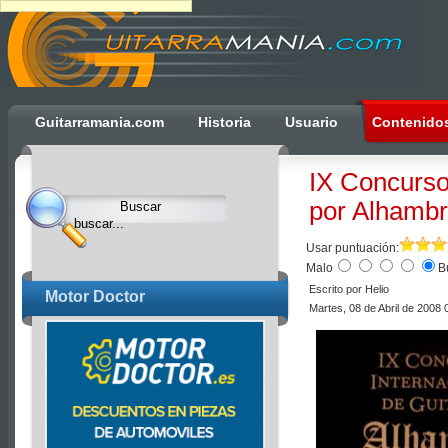
Ulti
Guitarramania.com
Historia
Usuario
Contenido
Clocks,
an
IX Concurso
Ulti
por Alhambr
Joomla
product
Usar puntuación:
-
Malo
B
Joomla
Escrito por Helio
Motor Doctor
Extensions
Martes, 08 de Abril de 2008 
|
Joomla
Templates
|
Joomla