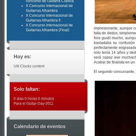
concurso de Guitarra Clásica
X Concurso Internacional de
Guitarras Alhambra
X Concurso Internacional de
Guitarras Alhambra II
X Concurso Internacional de
impresionante, aunque co
Guitarras Alhambra (Final)
falta de dedos, simpleme
Nos gustó mucho, aunque 
trasladaba su confusió
perfectamente engrasada
solo tenía 14 años y ded
Hoy es:
será capaz ese muchach
Acabar de finalista en un
Ulti Clocks content
El segundo concursante,
Solo faltan:
0 dias 0 horas 0 minutos
Para el Guitar-Day-2011
Calendario de eventos