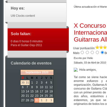
Última actualización el Marte
Hoy es:
Ulti Clocks content
X Concurso
Internaciona
Solo faltan:
Guitarras A
0 dias 0 horas 0 minutos
Para el Guitar-Day-2011
Usar puntuación:
Malo
B
Escrito por Helio
Calendario de eventos
Sábado, 03 de Abril de 2010
Hola amigos,
«
<
Septiembre
2020
>
»
Tal como se viene haci
D
L
M
X
J
V
S
enorme esfuerzo y 
30
31
1
2
3
4
5
organización, Guitarras 
6
7
8
9
10
11
12
concurso de Guitarra Clás
13
14
15
16
17
18
19
con un primer premio de
20
21
22
23
24
25
26
dos años, estuvimos a
estaremos, ya que se 
27
28
29
30
1
2
3
originarios de todos los c