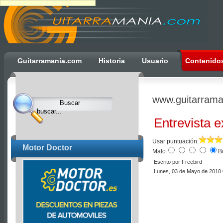
Ulti
Guitarramania.com
Historia
Usuario
Contenido
Clocks,
an
Ulti
www.guitarrama
Joomla
product
Entrevista 
-
Joomla
Usar puntuación:
Motor Doctor
Malo
B
Extensions
Escrito por Freebird
|
Lunes, 03 de Mayo de 2010 
Joomla
Templates
|
Joomla