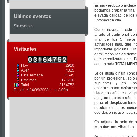
Es muy probable incluso
podamos grabar la final 
elevada calidad de los 
Ultimos eventos
Estamos en ello.
Sin eventos
Como novedad, este añ
añade al tradicional con
final de los 5 mejor
actividades más, que in
Visitantes
importante golosina: Un
entre todos los asistente
que se realizarán en el P
con entrada
TOTALMENT
Hoy
2916
Ayer
4315
Si os gusta oír un concie
Esta semana
11645
por un profesional, solo 
Este mes
121710
supuesto) y en una
Total
3164752
acondicionada acústicam
Desde el 14/09/2008 a las 8:00h
Hace dos años estuve p
aseguro que este año, t
pena el desplazamiento
pueden oír a los mejor
cuerdas e incluso llevars
Os adjunto la nota de 
Manufacturas Alhambra: