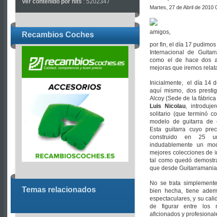
Ver contenido por hits
: 5202347
Martes, 27 de Abril de 2010 
amigos,
Recambios Coches
por fin, el día 17 pudimos
Internacional de Guita
como el de hace dos a
mejoras que iremos relata
Inicialmente, el día 14 
aquí mismo, dos prestig
Alcoy (Sede de la fábric
Luis Nicolau
, introduj
solitario (que terminó c
modelo de guitarra de c
Esta guitarra cuyo pr
construido en 25 u
indudablemente un mod
mejores colecciones de 
tal como quedó demostra
que desde Guitarramania
No se trata simplemente
Temas relacionados
bien hecha, tiene ade
espectaculares, y su cal
de figurar entre los
aficionados y profesional