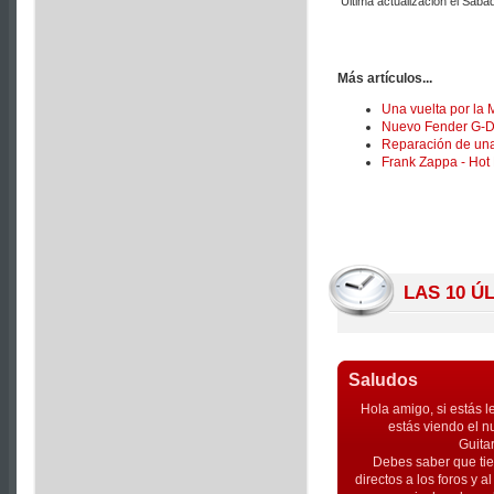
Última actualización el Sába
Más artículos...
Una vuelta por la
Nuevo Fender G-
Reparación de una
Frank Zappa - Hot 
LAS 10 Ú
Saludos
Hola amigo, si estás l
estás viendo el n
Guita
Debes saber que tie
directos a los foros y 