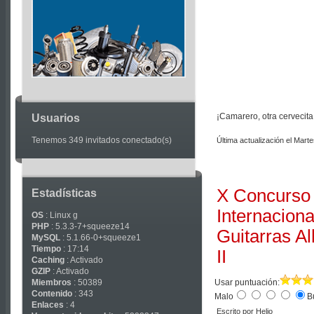
Articles
¡Camarero, otra cervecita
Usuarios
Tenemos 349 invitados conectado(s)
Última actualización el Mar
X Concurso
Estadísticas
Internaciona
OS
: Linux g
PHP
: 5.3.3-7+squeeze14
Guitarras A
MySQL
: 5.1.66-0+squeeze1
Tiempo
: 17:14
II
Caching
: Activado
GZIP
: Activado
Miembros
: 50389
Usar puntuación:
Contenido
: 343
Malo
B
Enlaces
: 4
Escrito por Helio