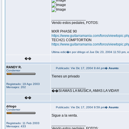
_________________
Vendo estos pedales, FOTOS:
MXR PHASE 90
https://www.guitarramania.com/foros/viewtopic.p
TECH21 COMPTORTION
https://www.guitarramania.com/foros/viewtopic.p
Ultima edici�n por drlogo el Jue Dic 23, 2004 11:53 pm, 
��
RANDY R.
Publicado: Vie Dic 17, 2004 9:44 pm�
Asunto
:
Condemor
Tienes un privado
Registrado: 19 Ago 2003
_________________
Mensajes: 202
��SI AMAS LA MUSICA, AMAS LA VIDA!!!
��
drlogo
Publicado: Vie Dic 17, 2004 9:59 pm�
Asunto
:
Condemor
Sigue a la venta.
Registrado: 11 Feb 2003
_________________
Mensajes: 433
Vendo estos pedales, FOTOS: