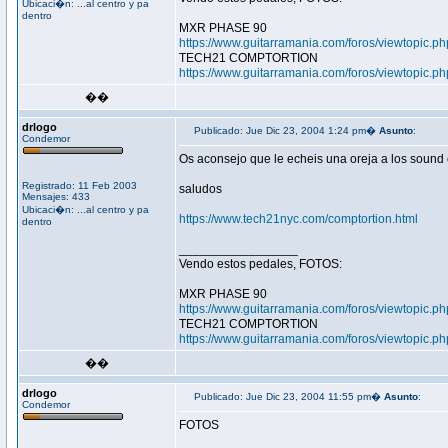
Ubicaci�n: ...al centro y pa
dentro
MXR PHASE 90
https://www.guitarramania.com/foros/viewtopic.p
TECH21 COMPTORTION
https://www.guitarramania.com/foros/viewtopic.p
��
drlogo
Publicado: Jue Dic 23, 2004 1:24 pm�
Asunto
:
Condemor
Os aconsejo que le echeis una oreja a los sound c
Registrado: 11 Feb 2003
saludos
Mensajes: 433
Ubicaci�n: ...al centro y pa
https://www.tech21nyc.com/comptortion.html
dentro
_________________
Vendo estos pedales, FOTOS:
MXR PHASE 90
https://www.guitarramania.com/foros/viewtopic.p
TECH21 COMPTORTION
https://www.guitarramania.com/foros/viewtopic.p
��
drlogo
Publicado: Jue Dic 23, 2004 11:55 pm�
Asunto
:
Condemor
FOTOS