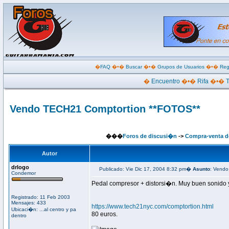
�
FAQ
�•�
Buscar
�•�
Grupos de Usuarios
�•�
Reg
�
Encuentro
�•�
Rifa
�•�
Vendo TECH21 Comptortion **FOTOS**
���
Foros de discusi�n
->
Compra-venta de
Autor
drlogo
Publicado: Vie Dic 17, 2004 8:32 pm�
Asunto
: Vend
Condemor
Pedal compresor + distorsi�n. Muy buen sonido y m
Registrado: 11 Feb 2003
Mensajes: 433
https://www.tech21nyc.com/comptortion.html
Ubicaci�n: ...al centro y pa
80 euros.
dentro