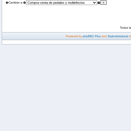
�
�Cambiar a:�
Todas l
Powered by
phpBB2 Plus
and
Stylesdatabase
b