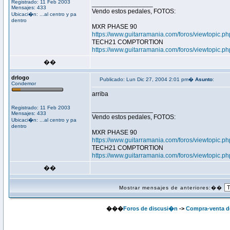
Registrado: 11 Feb 2003
_________________
Mensajes: 433
Vendo estos pedales, FOTOS:
Ubicaci�n: ...al centro y pa
dentro
MXR PHASE 90
https://www.guitarramania.com/foros/viewtopic.p
TECH21 COMPTORTION
https://www.guitarramania.com/foros/viewtopic.p
��
drlogo
Publicado: Lun Dic 27, 2004 2:01 pm�
Asunto
:
Condemor
arriba
Registrado: 11 Feb 2003
_________________
Mensajes: 433
Vendo estos pedales, FOTOS:
Ubicaci�n: ...al centro y pa
dentro
MXR PHASE 90
https://www.guitarramania.com/foros/viewtopic.p
TECH21 COMPTORTION
https://www.guitarramania.com/foros/viewtopic.p
��
Mostrar mensajes de anteriores:��
���
Foros de discusi�n
->
Compra-venta de