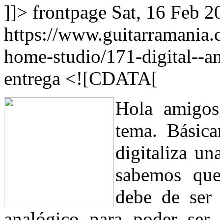
]]>
frontpage
Sat, 16 Feb 
https://www.guitarramania
home-studio/171-digital--a
entrega
<![CDATA[
Hola amigos
tema. Básic
digitaliza un
sabemos que
debe de ser
analógico para poder ser 