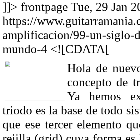
]]>
frontpage
Tue, 29 Jan 
https://www.guitarramania.
amplificacion/99-un-siglo-
mundo-4
<![CDATA[
Hola de nuevo
concepto de tr
Ya hemos exp
triodo es la base de todo si
que ese tercer elemento qu
rejilla (grid) cuya forma es