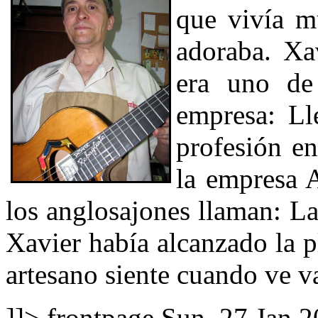
que vivía m
adoraba. Xa
era uno de
empresa: Ll
profesión en
la empresa 
los anglosajones llaman: L
Xavier había alcanzado la p
artesano siente cuando ve v
]]>
frontpage
Sun, 27 Jan 