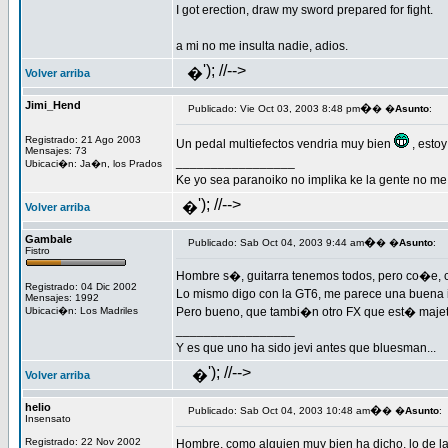
I got erection, draw my sword prepared for fight.
a mi no me insulta nadie, adios.
'); //-->
�
Volver arriba
Jimi_Hend
�
Publicado: Vie Oct 03, 2003 8:48 pm
� �
Asunto
:
Registrado: 21 Ago 2003
Un pedal multiefectos vendria muy bien
, esto
Mensajes: 73
_________________
Ubicaci�n: Ja�n, los Prados
Ke yo sea paranoiko no implika ke la gente no me
'); //-->
�
Volver arriba
Gambale
�
Publicado: Sab Oct 04, 2003 9:44 am
� �
Asunto
:
Fistro
Hombre s�, guitarra tenemos todos, pero co�e, 
Registrado: 04 Dic 2002
Lo mismo digo con la GT6, me parece una buena 
Mensajes: 1992
Ubicaci�n: Los Madriles
Pero bueno, que tambi�n otro FX que est� majet
_________________
Y es que uno ha sido jevi antes que bluesman...
'); //-->
�
Volver arriba
helio
�
Publicado: Sab Oct 04, 2003 10:48 am
� �
Asunto
:
Insensato
Registrado: 22 Nov 2002
Hombre, como alguien muy bien ha dicho, lo de la