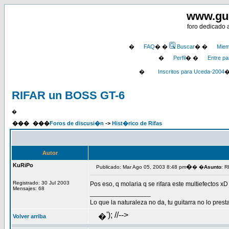
www.gu
foro dedicado 
�
FAQ
� �
Buscar
� �
Miem
�
Perfil
� �
Entre pa
�
Inscritos para Uceda-2004
RIFAR un BOSS GT-6
�
���
���
Foros de discusi�n
->
Hist�rico de Rifas
Autor
KuRiPo
�
Publicado: Mar Ago 05, 2003 8:48 pm
� �
Asunto
: 
Registrado: 30 Jul 2003
Pos eso, q molaria q se rifara este multiefectos xD
Mensajes: 68
_________________
Lo que la naturaleza no da, tu guitarra no lo presta
'); //-->
�
Volver arriba