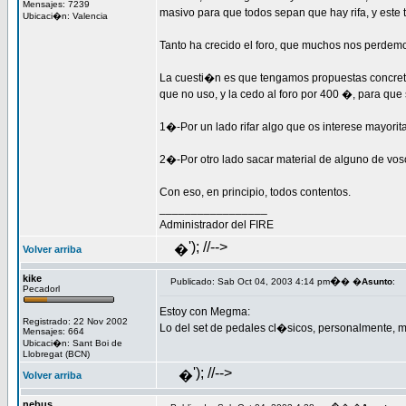
Mensajes: 7239
masivo para que todos sepan que hay rifa, y este
Ubicaci�n: Valencia
Tanto ha crecido el foro, que muchos nos perdemo
La cuesti�n es que tengamos propuestas concreta
que no uso, y la cedo al foro por 400 �, para que 
1�-Por un lado rifar algo que os interese mayori
2�-Por otro lado sacar material de alguno de vos
Con eso, en principio, todos contentos.
_________________
Administrador del FIRE
'); //-->
�
Volver arriba
kike
�
Publicado: Sab Oct 04, 2003 4:14 pm
� �
Asunto
:
Pecadorl
Estoy con Megma:
Registrado: 22 Nov 2002
Lo del set de pedales cl�sicos, personalmente, 
Mensajes: 664
Ubicaci�n: Sant Boi de
Llobregat (BCN)
'); //-->
�
Volver arriba
nebus