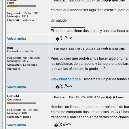
�
Publicado: Sab Oct 04, 2003 4:28 pm
� �
Asunto
:
Fistro
Yo creo que deberia ser algo mas esencial para el
Registrado: 15 Jun 2003
Mensajes: 1512
Ubicaci�n: valencia
Un saludo
_________________
El ser humano tiene dos orejas y una sola boca 
'); //-->
�
Volver arriba
neo
�
Publicado: Sab Oct 04, 2003 5:13 pm
� �
Asunto
:
Estimado contertulio
Registrado: 08 Feb 2003
Pues yo creo que podr�amos hacer algo original y 
Mensajes: 3317
los problemas de transporte y tal, pero una guita
Ubicaci�n: La tierruca
que ver las ofertas de la gente, no?
c�ntabra
_________________
www.lunaticarock.tk
Descargate un par de temas 
'); //-->
�
Volver arriba
Hetfield
�
Publicado: Dom Oct 05, 2003 4:54 pm
� �
Asunto
:
Condemor
Hombre, no tiene por que haber problemas de tran
Registrado: 01 Dic 2002
Yo me he comprado dos,uno de ellos un 2x12 bast
Mensajes: 488
Ubicaci�n: Bilbao
transporte y han llegado en perfectas condiciones
'); //-->
�
Volver arriba