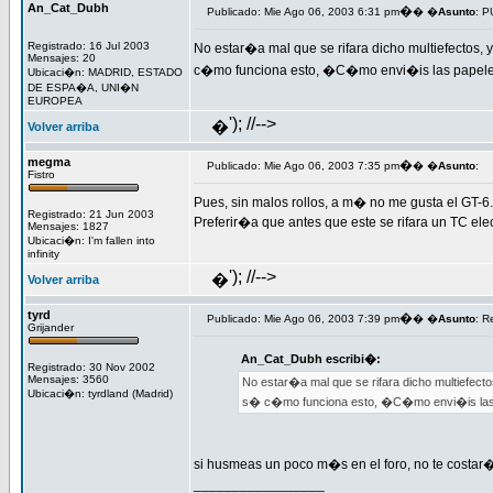
An_Cat_Dubh
�
Publicado: Mie Ago 06, 2003 6:31 pm
� �
Asunto
: 
Registrado: 16 Jul 2003
No estar�a mal que se rifara dicho multiefectos,
Mensajes: 20
c�mo funciona esto, �C�mo envi�is las papel
Ubicaci�n: MADRID, ESTADO
DE ESPA�A, UNI�N
EUROPEA
'); //-->
�
Volver arriba
megma
�
Publicado: Mie Ago 06, 2003 7:35 pm
� �
Asunto
:
Fistro
Pues, sin malos rollos, a m� no me gusta el GT-6.
Registrado: 21 Jun 2003
Preferir�a que antes que este se rifara un TC elec
Mensajes: 1827
Ubicaci�n: I'm fallen into
infinity
'); //-->
�
Volver arriba
tyrd
�
Publicado: Mie Ago 06, 2003 7:39 pm
� �
Asunto
: 
Grijander
An_Cat_Dubh escribi�:
Registrado: 30 Nov 2002
Mensajes: 3560
No estar�a mal que se rifara dicho multiefect
Ubicaci�n: tyrdland (Madrid)
s� c�mo funciona esto, �C�mo envi�is las
si husmeas un poco m�s en el foro, no te costar� 
_________________