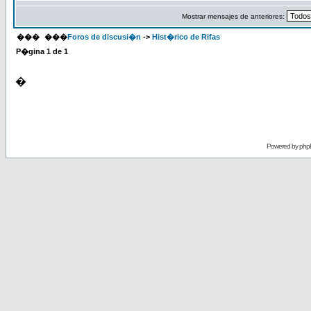
Mostrar mensajes de anteriores:
���
���
Foros de discusi�n
->
Hist�rico de Rifas
P�gina
1
de
1
�
Powered by
php