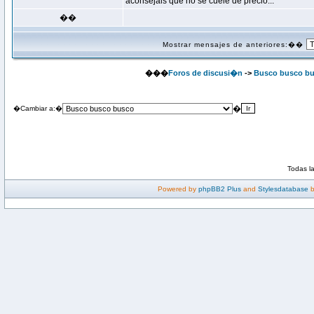
aconsejais que no se cuele de precio...
��
Mostrar mensajes de anteriores:��
���
Foros de discusi�n
->
Busco busco b
�
�Cambiar a:�
Todas l
Powered by
phpBB2 Plus
and
Stylesdatabase
b