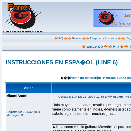
�
FAQ
�•�
Buscar
�•�
Grupos de Usuarios
�•�
Reg
�
Encuentro
�•�
Rifa
�•�
INSTRUCCIONES EN ESPA�OL (LINE 6)
���
Foros de discusi�n
->
Busco busco b
Autor
Miguel Angel
Publicado: Lun Dic 13, 2004 12:36 am�
Asunto
: IN
Hola muy buena a todos, resulta que tengo un pr
viene completamente en Ingles, �teneis ustede
Registrado: 29 Nov 2004
sabeis algo decidmelo
, muchas gracias...
Mensajes: 85
_________________
�Hola como veis la guitarra Maverick x1 para toc