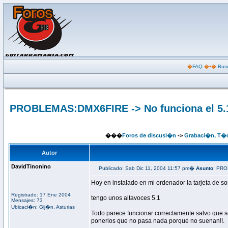
�
FAQ
�•�
Bus
PROBLEMAS:DMX6FIRE -> No funciona el 5.1 
���
Foros de discusi�n
->
Grabaci�n, T�c
Autor
DavidTinonino
Publicado: Sab Dic 11, 2004 11:57 pm�
Asunto
: PRO
Hoy en instalado en mi ordenador la tarjeta de so
Registrado: 17 Ene 2004
tengo unos altavoces 5.1
Mensajes: 73
Ubicaci�n: Gij�n, Asturias
Todo parece funcionar correctamente salvo que solo
ponerlos que no pasa nada porque no suenan!!.