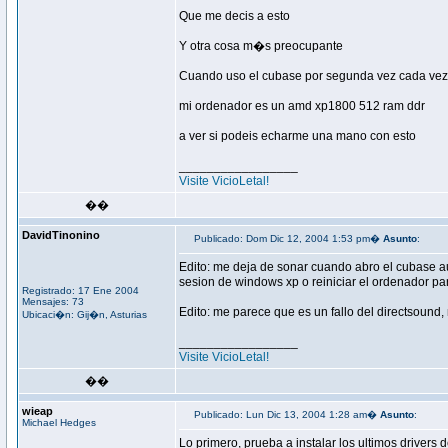
Que me decis a esto
Y otra cosa m�s preocupante
Cuando uso el cubase por segunda vez cada vez q
mi ordenador es un amd xp1800 512 ram ddr
a ver si podeis echarme una mano con esto
_________________
Visite VicioLetal!
��
DavidTinonino
Publicado: Dom Dic 12, 2004 1:53 pm�
Asunto
:
Edito: me deja de sonar cuando abro el cubase au
sesion de windows xp o reiniciar el ordenador pa
Registrado: 17 Ene 2004
Mensajes: 73
Edito: me parece que es un fallo del directsound,
Ubicaci�n: Gij�n, Asturias
_________________
Visite VicioLetal!
��
wieap
Publicado: Lun Dic 13, 2004 1:28 am�
Asunto
:
Michael Hedges
Lo primero, prueba a instalar los ultimos drivers d