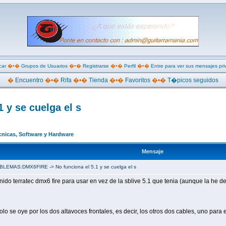
car
�•�
Grupos de Usuarios
�•�
Registrarse
�•�
Perfil
�•�
Entre para ver sus mensajes pr
�
Encuentro
�•�
Rifa
�•�
Tienda
�•�
Favoritos
�•�
T�picos seguidos
y se cuelga el s
nicas, Software y Hardware
Mensaje
BLEMAS:DMX6FIRE -> No funciona el 5.1 y se cuelga el s
nido terratec dmx6 fire para usar en vez de la sblive 5.1 que tenia (aunque la he
 se oye por los dos altavoces frontales, es decir, los otros dos cables, uno para el 