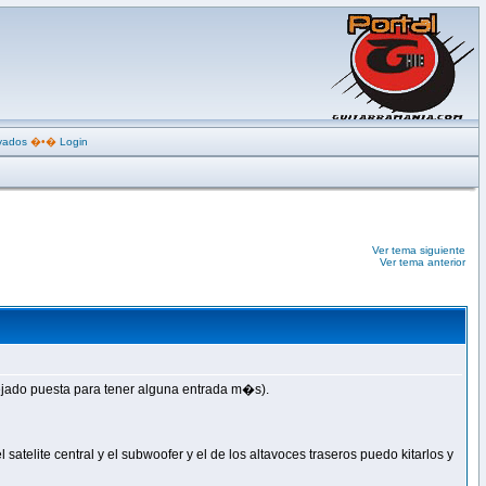
ivados
�•�
Login
Ver tema siguiente
Ver tema anterior
 dejado puesta para tener alguna entrada m�s).
satelite central y el subwoofer y el de los altavoces traseros puedo kitarlos y