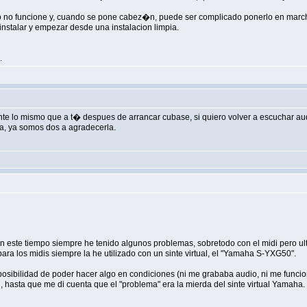
 funcione y, cuando se pone cabez�n, puede ser complicado ponerlo en marcha.
reinstalar y empezar desde una instalacion limpia.
.
 lo mismo que a t� despues de arrancar cubase, si quiero volver a escuchar audio
ea, ya somos dos a agradecerla.
n este tiempo siempre he tenido algunos problemas, sobretodo con el midi pero ul
ara los midis siempre la he utilizado con un sinte virtual, el "Yamaha S-YXG50".
mposibilidad de poder hacer algo en condiciones (ni me grababa audio, ni me fun
al, hasta que me di cuenta que el "problema" era la mierda del sinte virtual Yamaha