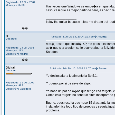
Registrado: 23 Nov 2002
Mensajes: 3738
Hay veces que Windows se empe�a en que algo no
caso, casi que es mejor partir de cero, es decir, 
_________________
I play the guitar because it lets me dream out loud
��
jc
Publicado: Lun Dic 13, 2004 1:23 pm�
Asunto
:
Cobarde!
A m�, desde que instal� XP, me pasa exactamente
as� que si a alguien se le ocurre alguna feliz id
Registrado: 24 Jul 2003
Mensajes: 113
Saludos.
Ubicaci�n: Madrid
��
Gigital
Publicado: Mie Dic 15, 2004 12:07 am�
Asunto
:
Pecadorl
Yo desinstalaria totalmente la Sb 5.1.
Registrado: 31 Dic 2002
Y bueno, por si os sirve de algo:
Mensajes: 983
Ubicaci�n: Valladolid
Yo hace un par de a�os que tengo esa targeta, e
Como esta targeta no tiene un sinte incorporado p
Bueno, pues resulta que hace 15 dias, ante la i
instalarlo hice todo tipo de pruebas y seguia igu
problema.