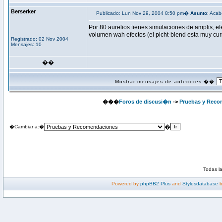
Berserker
Publicado: Lun Nov 29, 2004 8:50 pm�
Asunto
: Acab
Por 80 aurelios tienes simulaciones de amplis, ef
volumen wah efectos (el picht-blend esta muy curr
Registrado: 02 Nov 2004
Mensajes: 10
��
Mostrar mensajes de anteriores:��
���
Foros de discusi�n
->
Pruebas y Reco
�
�Cambiar a:�
Todas l
Powered by
phpBB2 Plus
and
Stylesdatabase
b