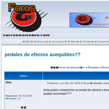
�
FAQ
�•�
Buscar
�•�
Encuentro
�•�
Rifa
�•�
Tienda
�•�
Grupos de
pedales de efectos asequibles??
���
Foros de discusi�n
->
Pruebas y Reco
Autor
Jimy
Publicado: Lun Nov 29, 2004 6:53 pm�
Asunto
: peda
hola,quiero comprarme un pedal de efectos y te
podeis aconsejar???
Registrado: 04 Jul 2004
Mensajes: 13
��