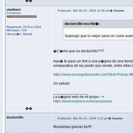
��
clarkkent
Publicado: Mie Dic 01, 2004 11:58 am�
Asunto
:
Condemor
doctorcillo escribi�:
Registrado: 03 Ene 2003
Mensajes: 219
Ubicaci�n: Madrid
Supongo que lo mejor seria oir como sue
�C�mo que no doctorcillo???
Aqu� te paso un link a una p�gina de una tie
comparativa de las pastis que vende, entre ellas la
https://www.acmeguitarworks.com/Strat-Pickup-
Un saludo
_________________
La p�gina web de mi grupo -->
https://www.iespana.es/sixsexysaxes
��
doctorcillo
Publicado: Mie Dic 01, 2004 1:12 pm�
Asunto
:
Muxisimas gracias tio!!!!