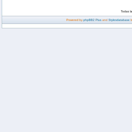
Todas l
Powered by
phpBB2 Plus
and
Stylesdatabase
b