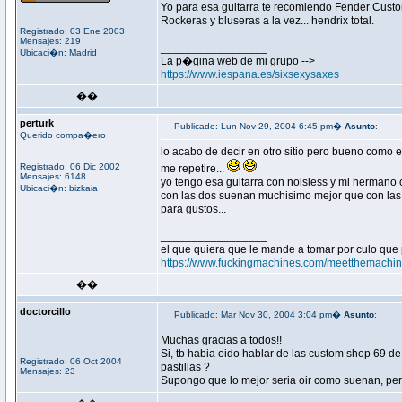
Yo para esa guitarra te recomiendo Fender Cust
Rockeras y bluseras a la vez... hendrix total.
Registrado: 03 Ene 2003
Mensajes: 219
_________________
Ubicaci�n: Madrid
La p�gina web de mi grupo -->
https://www.iespana.es/sixsexysaxes
��
perturk
Publicado: Lun Nov 29, 2004 6:45 pm�
Asunto
:
Querido compa�ero
lo acabo de decir en otro sitio pero bueno como el 
Registrado: 06 Dic 2002
me repetire...
Mensajes: 6148
yo tengo esa guitarra con noisless y mi hermano c
Ubicaci�n: bizkaia
con las dos suenan muchisimo mejor que con las q
para gustos...
_________________
el que quiera que le mande a tomar por culo que 
https://www.fuckingmachines.com/meetthemachin
��
doctorcillo
Publicado: Mar Nov 30, 2004 3:04 pm�
Asunto
:
Muchas gracias a todos!!
Si, tb habia oido hablar de las custom shop 69 de
Registrado: 06 Oct 2004
pastillas ?
Mensajes: 23
Supongo que lo mejor seria oir como suenan, pe