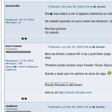
doctorcillo
Publicado: Dom Nov 28, 2004 6:16 pm�
Asunto
:
Dar� mas datos a ver si alguien mehecha un cable. 
Registrado: 06 Oct 2004
He estado leyendo un poco sobre las dimarzio. Q
Mensajes: 23
Muchas gracias
Un saludo
��
Kurt-Cobain
Publicado: Lun Nov 29, 2004 8:09 am�
Asunto
:
Condemor
Mira las fender custom 69' o las Lyndi fralin (al
strat.
Registrado: 17 Dic 2003
Mensajes: 208
TAmbien podes probar unas Fender TExas Special
Ubicaci�n: North Hollywood
California.
Suerte y ojala que mi opinion te sirva de algo.
_________________
Randy Rhoads is still Alive!!
visit us at
https://randy-rhoads.com
��
clarkkent
Publicado: Lun Nov 29, 2004 2:54 pm�
Asunto
:
Condemor