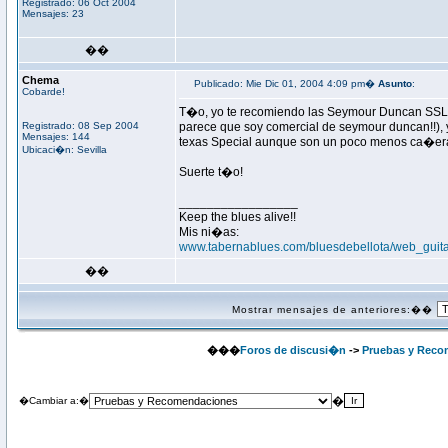
Registrado: 06 Oct 2004
Mensajes: 23
��
Chema
Publicado: Mie Dic 01, 2004 4:09 pm�
Asunto
:
Cobarde!
T�o, yo te recomiendo las Seymour Duncan SSL-1 
Registrado: 08 Sep 2004
parece que soy comercial de seymour duncan!!),
Mensajes: 144
texas Special aunque son un poco menos ca�eras 
Ubicaci�n: Sevilla
Suerte t�o!
_________________
Keep the blues alive!!
Mis ni�as:
www.tabernablues.com/bluesdebellota/web_guit
��
Mostrar mensajes de anteriores:��
���
Foros de discusi�n
->
Pruebas y Reco
�
�Cambiar a:�