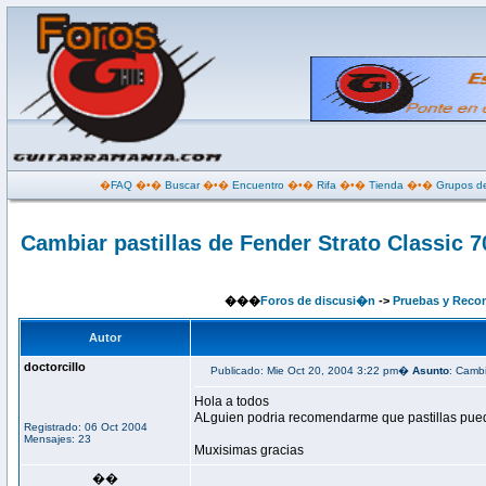
�
FAQ
�•�
Buscar
�•�
Encuentro
�•�
Rifa
�•�
Tienda
�•�
Grupos de
Cambiar pastillas de Fender Strato Classic 7
���
Foros de discusi�n
->
Pruebas y Reco
Autor
doctorcillo
Publicado: Mie Oct 20, 2004 3:22 pm�
Asunto
: Cambi
Hola a todos
ALguien podria recomendarme que pastillas puedo
Registrado: 06 Oct 2004
Mensajes: 23
Muxisimas gracias
��