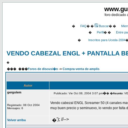
www.gu
foro dedicado 
�
FAQ
� �
Buscar
� �
Miem
�
Perfil
� �
Entre pa
�
Inscritos para Uceda-2004
VENDO CABEZAL ENGL + PANTALLA B
�
���
���
Foros de discusi�n
->
Compra-venta de amplis
Autor
gergolem
�
Publicado: Vie Oct 08, 2004 3:07 pm
� �
Asunto
: V
Vendo cabezal ENGL Screamer 50 (4 canales mas r
Registrado: 08 Oct 2004
muy buen precio y seminuevo, lo vendo por falta 
Mensajes: 6
'); //-->
�
Volver arriba