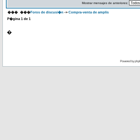
Mostrar mensajes de anteriores:
���
���
Foros de discusi�n
->
Compra-venta de amplis
P�gina
1
de
1
�
Powered by
php