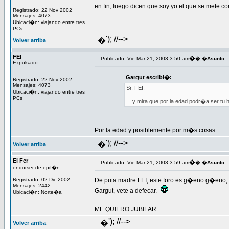
en fin, luego dicen que soy yo el que se mete 
Registrado: 22 Nov 2002
Mensajes: 4073
Ubicaci�n: viajando entre tres
PCs
'); //-->
�
Volver arriba
FEI
�
Publicado: Vie Mar 21, 2003 3:50 am
� �
Asunto
:
Expulsado
Gargut escribi�:
Registrado: 22 Nov 2002
Mensajes: 4073
Sr. FEI:
Ubicaci�n: viajando entre tres
PCs
... y mira que por la edad podr�a ser tu hi
Por la edad y posiblemente por m�s cosas
'); //-->
�
Volver arriba
El Fer
�
Publicado: Vie Mar 21, 2003 3:59 am
� �
Asunto
:
endorser de epif�n
Registrado: 02 Dic 2002
De puta madre FEI, este foro es g�eno g�eno,
Mensajes: 2442
Gargut, vete a defecar.
Ubicaci�n: Norte�a
_________________
ME QUIERO JUBILAR
'); //-->
�
Volver arriba