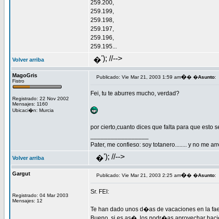
259.200,
259.199,
259.198,
259.197,
259.196,
259.195...
'); //-->
�
Volver arriba
MagoGris
�
Publicado: Vie Mar 21, 2003 1:59 am
� �
Asunto
:
Fistro
Fei, tu te aburres mucho, verdad?
Registrado: 22 Nov 2002
Mensajes: 1160
Ubicaci�n: Murcia
por cierto,cuanto dices que falta para que esto 
_________________
Pater, me confieso: soy totanero........ y no me ar
'); //-->
�
Volver arriba
Gargut
�
Publicado: Vie Mar 21, 2003 2:25 am
� �
Asunto
:
Sr. FEI:
Registrado: 04 Mar 2003
Mensajes: 12
Te han dado unos d�as de vacaciones en la fa
Bueno, si es as�, los podr�as aprovechar hacie