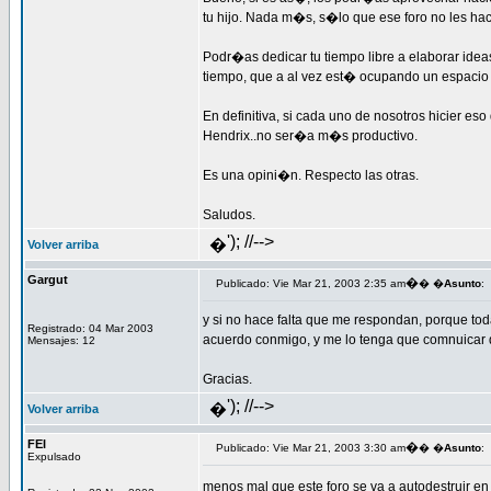
tu hijo. Nada m�s, s�lo que ese foro no les hace
Podr�as dedicar tu tiempo libre a elaborar ide
tiempo, que a al vez est� ocupando un espacio
En definitiva, si cada uno de nosotros hicier es
Hendrix..no ser�a m�s productivo.
Es una opini�n. Respecto las otras.
Saludos.
'); //-->
�
Volver arriba
Gargut
�
Publicado: Vie Mar 21, 2003 2:35 am
� �
Asunto
:
y si no hace falta que me respondan, porque tod
Registrado: 04 Mar 2003
acuerdo conmigo, y me lo tenga que comnuicar 
Mensajes: 12
Gracias.
'); //-->
�
Volver arriba
FEI
�
Publicado: Vie Mar 21, 2003 3:30 am
� �
Asunto
:
Expulsado
menos mal que este foro se va a autodestruir en