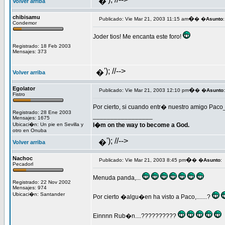
�
Volver arriba
chibisamu
�
Publicado: Vie Mar 21, 2003 11:15 am
� �
Asunto
:
Condemor
Joder tios! Me encanta este foro!
Registrado: 18 Feb 2003
Mensajes: 373
'); //-->
�
Volver arriba
Egolator
�
Publicado: Vie Mar 21, 2003 12:10 pm
� �
Asunto
:
Fistro
Por cierto, si cuando entr� nuestro amigo Pac
Registrado: 28 Ene 2003
_________________
Mensajes: 1675
Ubicaci�n: Un pie en Sevilla y
I�m on the way to become a God.
otro en Onuba
'); //-->
�
Volver arriba
Nachoc
�
Publicado: Vie Mar 21, 2003 8:45 pm
� �
Asunto
:
Pecadorl
Menuda panda,...
Registrado: 22 Nov 2002
Mensajes: 974
Ubicaci�n: Santander
Por cierto �algu�en ha visto a Paco,.......?
Einnnn Rub�n....??????????