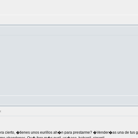
o
:
uera cierto, �tienes unos eurillos ah�n para prestarme? �Vender�as una de tus