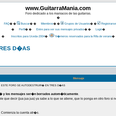
www.GuitarraMania.com
Foro dedicado a los maniacos de las guitarras.
�
FAQ
� �
Buscar
� �
Miembros
� �
Grupos de Usuarios
� �
Registrarse
�
Perfil
� �
Entre para ver sus mensajes privados
� �
Login
�
�
Inscritos para Uceda-2004
�
N�meros reservados para la Rifa de verano
�
TRES D�AS
Mensaje
: ESTE FORO SE AUTODESTRUIR� EN TRES D�AS
� y los mensajes ser�n borrados autom�ticamente
.
le que decir (jua jua jua) ya sabe a lo que se atiene, que lo ponga en otro foro si
. Comienza la cuenta atr�s.