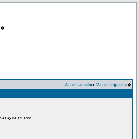
�
Ver tema anterior
::
Ver tema siguiente
�
 no est� de acuerdo.