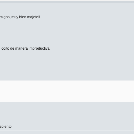
migos, muy bien majete!!
l coito de manera improductiva
repiento