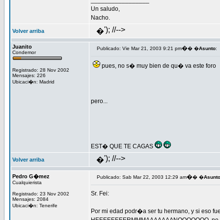
_________________
Un saludo,
Nacho.
'); //-->
�
Volver arriba
Juanito
�
Publicado: Vie Mar 21, 2003 9:21 pm
� �
Asunto
:
Condemor
pues, no s� muy bien de qu� va este foro
Registrado: 28 Nov 2002
Mensajes: 226
Ubicaci�n: Madrid
pero...
EST� QUE TE CAGAS
'); //-->
�
Volver arriba
Pedro G�mez
�
Publicado: Sab Mar 22, 2003 12:29 am
� �
Asunt
Cualquierista
Sr. Fei:
Registrado: 23 Nov 2002
Mensajes: 2084
Ubicaci�n: Tenerife
Por mi edad podr�a ser tu hermano, y si eso f