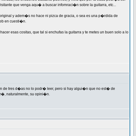
isitante que venga aqu� a buscar infomraci�n sobre la guitarra, etc...
original y adem�s no hace ni pizca de gracia, o sea es una p�rdida de
eb en cuesti�n.
cer esas cositas, que tal si enchufas la guitarra y te metes un buen solo a lo
i�n de tres d�as no lo podr� leer, pero si hay algui�n que no est� de
r�, naturalmente, su opini�n.