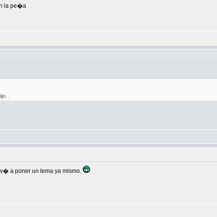
con la pe�a
jo. .
 v� a poner un tema ya mismo.