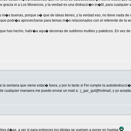
 gracia ni a Los Morancos, y la verdad es una distracci�n in�til, para cualquier v
as m�s buenas, porque s� que de ideas tienes, y la verdad eso, no tiene nada de 
 que podr�a aprovecharse para temas m�s relacionados con el referente de la w
o que has hecho, habr�a aqu� decenas de subforos inutiles y pateticos. En vez de ha
a la semana que viene estar� fuera, y por lo tanto si Fei cumple la autodestrucc
de cualquier manaera me puede enviar un mail a : j_gar_gut@hotmail, y yo acepta
 tres d�as, a ver si para entonces los idiotas se vuelven a poner en huelga