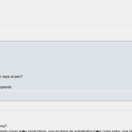
se vaya al peo?
repiento
ena?.
ndo cosas m�s productivas, que no foros de autodestrucci�n como estos, que la v