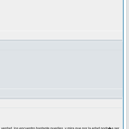
erdad, los encuentro bastante pueriles, y mira que por la edad podr�a ser