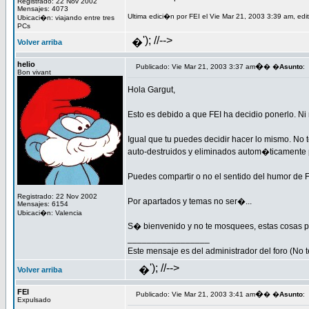
Registrado: 22 Nov 2002
Mensajes: 4073
Ultima edici�n por FEI el Vie Mar 21, 2003 3:39 am, edi
Ubicaci�n: viajando entre tres
PCs
'); //-->
�
Volver arriba
helio
�
Publicado: Vie Mar 21, 2003 3:37 am
� �
Asunto
:
Bon vivant
Hola Gargut,
Esto es debido a que FEI ha decidio ponerlo. Ni
Igual que tu puedes decidir hacer lo mismo. No 
auto-destruidos y eliminados autom�ticamente 
Puedes compartir o no el sentido del humor de FE
Registrado: 22 Nov 2002
Por apartados y temas no ser�...
Mensajes: 6154
Ubicaci�n: Valencia
S� bienvenido y no te mosquees, estas cosas pa
_________________
Este mensaje es del administrador del foro (No t
'); //-->
�
Volver arriba
FEI
�
Publicado: Vie Mar 21, 2003 3:41 am
� �
Asunto
:
Expulsado