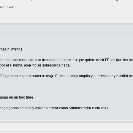
tado 1 vez
 mas ni menos.
te tomes las cosas tan a la tremenda hombre. Lo que quiere decir FEI es que los 
por el sistema, as� no se sobrecarga nada.
I, pero no es para ponerse as�. El foro es muy amplio y puedes leer y escribir dond
san en un foro libre.
engo ganas de salir y volver a entrar como Administrador cada vez).