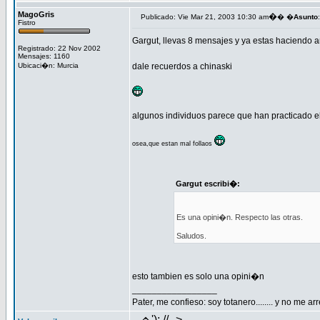
MagoGris
�
Publicado: Vie Mar 21, 2003 10:30 am
� �
Asunto
:
Fistro
Gargut, llevas 8 mensajes y ya estas haciendo a
Registrado: 22 Nov 2002
Mensajes: 1160
Ubicaci�n: Murcia
dale recuerdos a chinaski
algunos individuos parece que han practicado e
osea,que estan mal follaos
Gargut escribi�:
Es una opini�n. Respecto las otras.
Saludos.
esto tambien es solo una opini�n
_________________
Pater, me confieso: soy totanero........ y no me ar
'); //-->