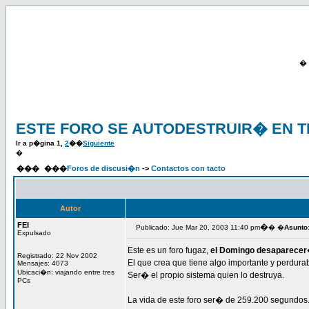
�
ESTE FORO SE AUTODESTRUIR� EN 
Ir a p�gina
1
,
2
��
Siguiente
�
���
���
Foros de discusi�n
->
Contactos con tacto
Autor
FEI
�
Publicado: Jue Mar 20, 2003 11:40 pm
� �
Asunto
Expulsado
Este es un foro fugaz,
el Domingo desaparecer
Registrado: 22 Nov 2002
El que crea que tiene algo importante y perdurab
Mensajes: 4073
Ubicaci�n: viajando entre tres
Ser� el propio sistema quien lo destruya.
PCs
La vida de este foro ser� de 259.200 segundos