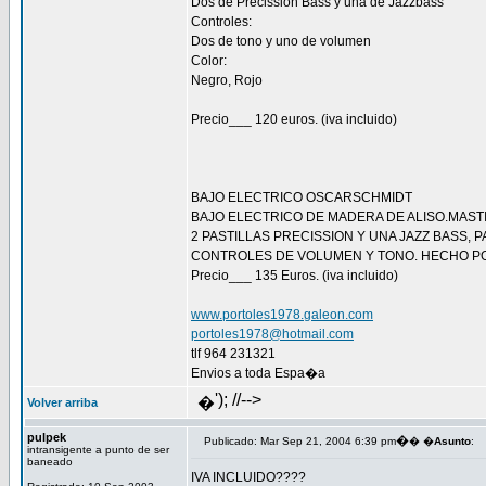
Dos de Precission Bass y una de Jazzbass
Controles:
Dos de tono y uno de volumen
Color:
Negro, Rojo
Precio___ 120 euros. (iva incluido)
BAJO ELECTRICO OSCARSCHMIDT
BAJO ELECTRICO DE MADERA DE ALISO.MAST
2 PASTILLAS PRECISSION Y UNA JAZZ BASS, 
CONTROLES DE VOLUMEN Y TONO. HECHO P
Precio___ 135 Euros. (iva incluido)
www.portoles1978.galeon.com
portoles1978@hotmail.com
tlf 964 231321
Envios a toda Espa�a
'); //-->
�
Volver arriba
pulpek
�
Publicado: Mar Sep 21, 2004 6:39 pm
� �
Asunto
:
intransigente a punto de ser
baneado
IVA INCLUIDO????