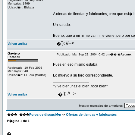
Registrado: 10 Sep 2003
Mensajes: 1469
Ubicaci�n: Bizkaia
A ofertas de tiendas y fabricantes, creo que est� 
Un saludo.
_________________
Bueno, que a mi ni me va ni me viene, pero por co
'); //-->
�
Volver arriba
Gaviero
�
Publicado: Mar Sep 21, 2004 6:42 pm
� �
Asunto
:
Pecadorl
Pues en eso mismo estaba.
Registrado: 10 Feb 2003
Mensajes: 848
Ubicaci�n: El Foro (Madrid)
Lo muevo a su foro correspondiente.
_________________
"Vive bien, haz el bien, toca bien"
'); //-->
�
Volver arriba
Mostrar mensajes de anteriores:
���
���
Foros de discusi�n
->
Ofertas de tiendas y fabricantes
P�gina
1
de
1
�