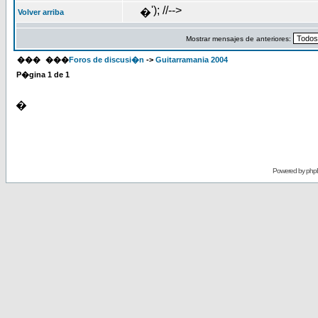
'); //-->
�
Volver arriba
Mostrar mensajes de anteriores:
���
���
Foros de discusi�n
->
Guitarramania 2004
P�gina
1
de
1
�
Powered by
php