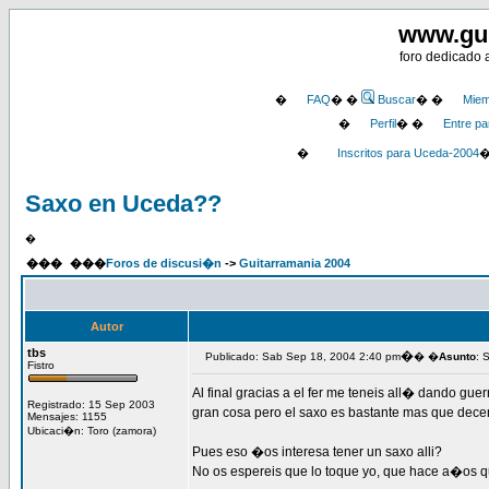
www.gu
foro dedicado 
�
FAQ
� �
Buscar
� �
Miem
�
Perfil
� �
Entre pa
�
Inscritos para Uceda-2004
Saxo en Uceda??
�
���
���
Foros de discusi�n
->
Guitarramania 2004
Autor
tbs
�
Publicado: Sab Sep 18, 2004 2:40 pm
� �
Asunto
: 
Fistro
Al final gracias a el fer me teneis all� dando gue
Registrado: 15 Sep 2003
gran cosa pero el saxo es bastante mas que dece
Mensajes: 1155
Ubicaci�n: Toro (zamora)
Pues eso �os interesa tener un saxo alli?
No os espereis que lo toque yo, que hace a�os 