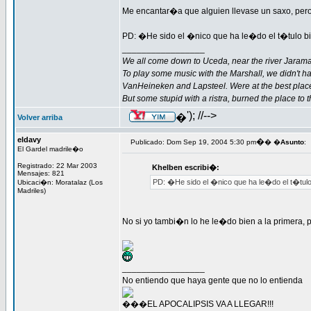
Me encantar�a que alguien llevase un saxo, pero p
PD: �He sido el �nico que ha le�do el t�tulo 
_________________
We all come down to Uceda, near the river Jarama
To play some music with the Marshall, we didn't h
VanHeineken and Lapsteel. Were at the best plac
But some stupid with a ristra, burned the place to 
'); //-->
�
Volver arriba
eldavy
�
Publicado: Dom Sep 19, 2004 5:30 pm
� �
Asunto
:
El Gardel madrile�o
Registrado: 22 Mar 2003
Khelben escribi�:
Mensajes: 821
PD: �He sido el �nico que ha le�do el t�tul
Ubicaci�n: Moratalaz (Los
Madriles)
No si yo tambi�n lo he le�do bien a la primera,
_________________
No entiendo que haya gente que no lo entienda
���EL APOCALIPSIS VA A LLEGAR!!!