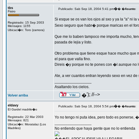
tbs
�
Publicado: Sab Sep 18, 2004 5:41 pm
� �
Asunto
:
Fistro
Si esque se os van los ojos al sxo y ya la "a" ni la 
Registrado: 15 Sep 2003
Sexo seguro que habr� porque maricas en el foro
Mensajes: 1155
Ubicaci�n: Toro (zamora)
Que me lo baben tampoco me importa mucho, tengo 
pasada de lejia y listo.
Otro problema que tiene esque hace mucho que no 
el para que valla fino.
Direis �y porque no te pones con �l aunque no lo
Ale, a ver cuantos entran leyendo sexo en vez de 
_________________
Asaltando los cielos.
'); //-->
�
Volver arriba
eldavy
�
Publicado: Sab Sep 18, 2004 5:54 pm
� �
Asunto
:
El Gardel madrile�o
Registrado: 22 Mar 2003
Yo no tengo ni puta idea, pero todo es ponerse,
Mensajes: 821
_________________
Ubicaci�n: Moratalaz (Los
Madriles)
No entiendo que haya gente que no lo entienda