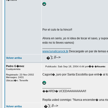
Por el culo te la hinco!!
Ahora en serio, yo ni idea de tocar el saxo, y su
esto no lo lleves vamos)
_________________
www.lunaticarock.tk
Descargate un par de temas 
'); //-->
�
Volver arriba
Pedro G�mez
�
Publicado: Sab Sep 18, 2004 4:44 pm
� �
Asunto
:
Cualquierista
Cagont�, juro por Santa Escobilla que entr� al 
Registrado: 23 Nov 2002
Mensajes: 2431
Ubicaci�n: Tenerife
_________________
��ARDI� UCEDAAAAAAAAA!!
Repita usted conmigo: "Nunca encender� una rist
'); //-->
�
Volver arriba