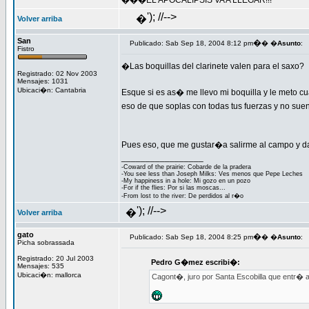
���EL APOCALIPSIS VA A LLEGAR!!!
'); //-->
�
Volver arriba
San
�
Publicado: Sab Sep 18, 2004 8:12 pm
� �
Asunto
:
Fistro
�Las boquillas del clarinete valen para el saxo?
Registrado: 02 Nov 2003
Mensajes: 1031
Ubicaci�n: Cantabria
Esque si es as� me llevo mi boquilla y le meto c
eso de que soplas con todas tus fuerzas y no su
Pues eso, que me gustar�a salirme al campo y da
_________________
-Coward of the prairie: Cobarde de la pradera
-You see less than Joseph Milks: Ves menos que Pepe Leches
-My happiness in a hole: Mi gozo en un pozo
-For if the flies: Por si las moscas...
-From lost to the river: De perdidos al r�o
'); //-->
�
Volver arriba
gato
�
Publicado: Sab Sep 18, 2004 8:25 pm
� �
Asunto
:
Picha sobrassada
Registrado: 20 Jul 2003
Pedro G�mez escribi�:
Mensajes: 535
Ubicaci�n: mallorca
Cagont�, juro por Santa Escobilla que entr� 