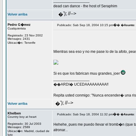
_________________
dead can dance - the host of Seraphim
'); //-->
�
Volver arriba
Pedro G�mez
�
Publicado: Sab Sep 18, 2004 10:15 pm
� �
Asunto
:
Cualquierista
Registrado: 23 Nov 2002
Mensajes: 2431
Ubicaci�n: Tenerife
Mientras sea eso y no me pase lo de la afoto, pea
Si es que los fabrican muu grandes, joer
_________________
��ARDI� UCEDAAAAAAAAA!!
Repita usted conmigo: "Nunca encender� una rist
'); //-->
�
Volver arriba
Khelben
�
Publicado: Sab Sep 18, 2004 11:32 pm
� �
Asunto
:
Country boy at heart
Registrado: 30 Jul 2003
Hehehe, pues me puedo llevar el tromb�n (que t
Mensajes: 2589
atronar...
Ubicaci�n: Madrid, ciudad de
luto