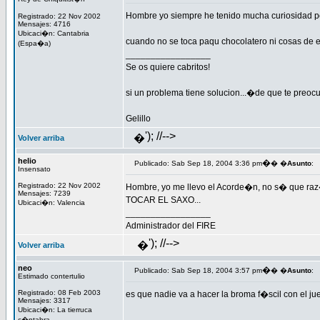
Hombre yo siempre he tenido mucha curiosidad por
Registrado: 22 Nov 2002
Mensajes: 4716
Ubicaci�n: Cantabria
cuando no se toca paqu chocolatero ni cosas de es
(Espa�a)
_________________
Se os quiere cabritos!
si un problema tiene solucion...�de que te preoc
Gelillo
'); //-->
�
Volver arriba
helio
�
Publicado: Sab Sep 18, 2004 3:36 pm
� �
Asunto
:
Insensato
Registrado: 22 Nov 2002
Hombre, yo me llevo el Acorde�n, no s� que r
Mensajes: 7239
TOCAR EL SAXO...
Ubicaci�n: Valencia
_________________
Administrador del FIRE
'); //-->
�
Volver arriba
neo
�
Publicado: Sab Sep 18, 2004 3:57 pm
� �
Asunto
:
Estimado contertulio
Registrado: 08 Feb 2003
es que nadie va a hacer la broma f�scil con el j
Mensajes: 3317
Ubicaci�n: La tierruca
c�ntabra