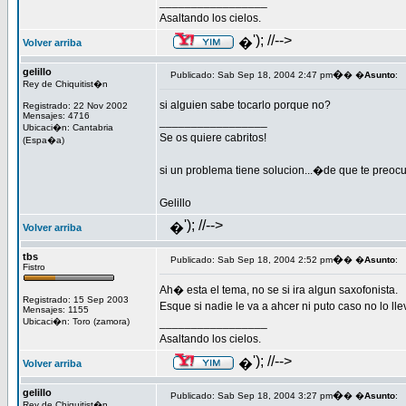
_________________
Asaltando los cielos.
'); //-->
�
Volver arriba
gelillo
�
Publicado: Sab Sep 18, 2004 2:47 pm
� �
Asunto
:
Rey de Chiquitist�n
si alguien sabe tocarlo porque no?
Registrado: 22 Nov 2002
Mensajes: 4716
_________________
Ubicaci�n: Cantabria
Se os quiere cabritos!
(Espa�a)
si un problema tiene solucion...�de que te preoc
Gelillo
'); //-->
�
Volver arriba
tbs
�
Publicado: Sab Sep 18, 2004 2:52 pm
� �
Asunto
:
Fistro
Ah� esta el tema, no se si ira algun saxofonista.
Registrado: 15 Sep 2003
Esque si nadie le va a ahcer ni puto caso no lo l
Mensajes: 1155
Ubicaci�n: Toro (zamora)
_________________
Asaltando los cielos.
'); //-->
�
Volver arriba
gelillo
�
Publicado: Sab Sep 18, 2004 3:27 pm
� �
Asunto
:
Rey de Chiquitist�n