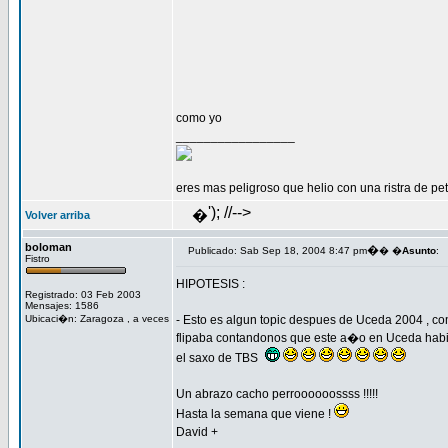
como yo
_________________
eres mas peligroso que helio con una ristra de petar
'); //-->
�
Volver arriba
boloman
�
Publicado: Sab Sep 18, 2004 8:47 pm
� �
Asunto
:
Fistro
HIPOTESIS :
Registrado: 03 Feb 2003
Mensajes: 1586
Ubicaci�n: Zaragoza , a veces
- Esto es algun topic despues de Uceda 2004 , co
flipaba contandonos que este a�o en Uceda habia
el saxo de TBS
Un abrazo cacho perroooooossss !!!!!
Hasta la semana que viene !
David +