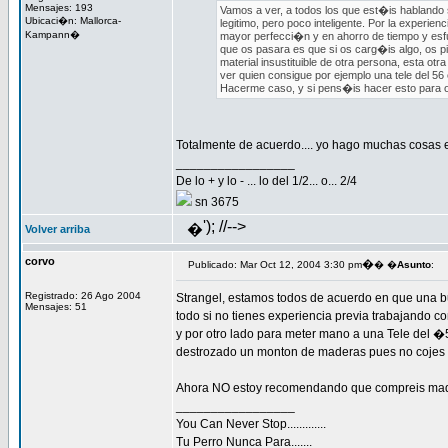
Mensajes: 193
Vamos a ver, a todos los que est�is hablando s
Ubicaci�n: Mallorca-
legitimo, pero poco inteligente. Por la experi
Kampann�
mayor perfecci�n y en ahorro de tiempo y esfu
que os pasara es que si os carg�is algo, os p
material insustituible de otra persona, esta ot
ver quien consigue por ejemplo una tele del 56 e
Hacerme caso, y si pens�is hacer esto para ot
Totalmente de acuerdo.... yo hago muchas cosas en
_________________
De lo + y lo - ... lo del 1/2... o... 2/4
sn 3675
'); //-->
�
Volver arriba
corvo
�
Publicado: Mar Oct 12, 2004 3:30 pm
� �
Asunto
:
Registrado: 26 Ago 2004
Strangel, estamos todos de acuerdo en que una b
Mensajes: 51
todo si no tienes experiencia previa trabajando c
y por otro lado para meter mano a una Tele del �
destrozado un monton de maderas pues no cojes m
Ahora NO estoy recomendando que compreis maqu
_________________
You Can Never Stop.............
Tu Perro Nunca Para.......