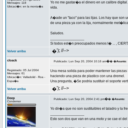
Yo no me gastar�a el dinero en un calibre digital
Mensajes: 118
Ubicaci�n: en la monta�a
vida.
A�ade un "taco" para las lijas. Los hay que son un
de una pieza ya con la lija, normalmente met�lica,
Saludos.
_________________
Si todos est�n preocupados menos t� ... , C
'); //-->
�
Volver arriba
cloack
�
Publicado: Lun Sep 20, 2004 10:16 am
� �
Asunto
:
Registrado: 05 Jul 2004
Una mesa solida para poder mantener las piezas b
Mensajes: 61
haciendo una pieza de plastico con una dremel.
Ubicaci�n: Valladolid - Roa -
Una pregunta, �Se podria sustituir el soporte verti
Espa�a
'); //-->
�
Volver arriba
Deep
�
Publicado: Lun Sep 20, 2004 2:41 pm
� �
Asunto
:
Condemor
Yo dir�a que no son sustituibles el taladro y la f
_________________
Esto son dos que van en una moto y se cae el del m