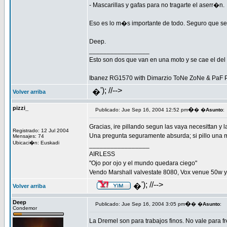
- Mascarillas y gafas para no tragarte el aserr�n.
Eso es lo m�s importante de todo. Seguro que se 
Deep.
_________________
Esto son dos que van en una moto y se cae el del m
Ibanez RG1570 with Dimarzio ToNe ZoNe & PaF 
'); //-->
�
Volver arriba
pizzi_
�
Publicado: Jue Sep 16, 2004 12:52 pm
� �
Asunto
:
Gracias, ire pillando segun las vaya necesittan y l
Registrado: 12 Jul 2004
Una pregunta seguramente absurda; si pillo una mu
Mensajes: 74
Ubicaci�n: Euskadi
_________________
AIRLESS
"Ojo por ojo y el mundo quedara ciego"
Vendo Marshall valvestate 8080, Vox venue 50w 
'); //-->
�
Volver arriba
Deep
�
Publicado: Jue Sep 16, 2004 3:05 pm
� �
Asunto
:
Condemor
La Dremel son para trabajos finos. No vale para f