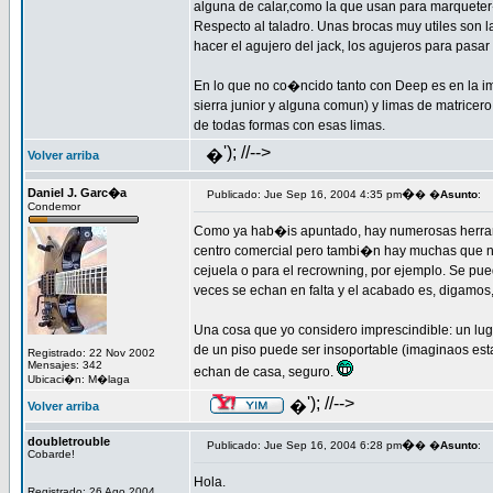
alguna de calar,como la que usan para marquete
Respecto al taladro. Unas brocas muy utiles son l
hacer el agujero del jack, los agujeros para pasar 
En lo que no co�ncido tanto con Deep es en la imp
sierra junior y alguna comun) y limas de matricero 
de todas formas con esas limas.
'); //-->
�
Volver arriba
Daniel J. Garc�a
�
Publicado: Jue Sep 16, 2004 4:35 pm
� �
Asunto
:
Condemor
Como ya hab�is apuntado, hay numerosas herrami
centro comercial pero tambi�n hay muchas que no 
cejuela o para el recrowning, por ejemplo. Se p
veces se echan en falta y el acabado es, digamos, 
Una cosa que yo considero imprescindible: un luga
de un piso puede ser insoportable (imaginaos esta
Registrado: 22 Nov 2002
Mensajes: 342
echan de casa, seguro.
Ubicaci�n: M�laga
'); //-->
�
Volver arriba
doubletrouble
�
Publicado: Jue Sep 16, 2004 6:28 pm
� �
Asunto
:
Cobarde!
Hola.
Registrado: 26 Ago 2004