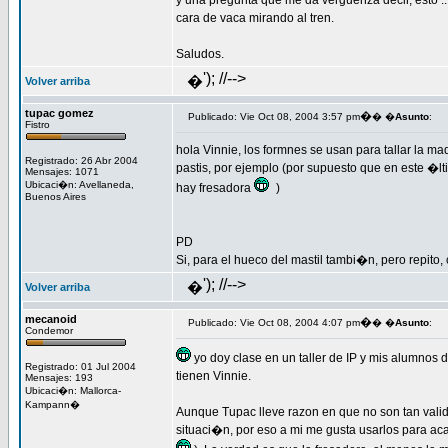
y una pregunta que me da verguenza decir, esto ..
cara de vaca mirando al tren.
Saludos.
'); //-->
�
Volver arriba
tupac gomez
�
Publicado: Vie Oct 08, 2004 3:57 pm
� �
Asunto
:
Fistro
hola Vinnie, los formnes se usan para tallar la m
Registrado: 26 Abr 2004
pastis, por ejemplo (por supuesto que en este �l
Mensajes: 1071
Ubicaci�n: Avellaneda,
hay fresadora
)
Buenos Aires
PD
Si, para el hueco del mastil tambi�n, pero repito,
'); //-->
�
Volver arriba
mecanoid
�
Publicado: Vie Oct 08, 2004 4:07 pm
� �
Asunto
:
Condemor
yo doy clase en un taller de IP y mis alumnos d
Registrado: 01 Jul 2004
tienen Vinnie.
Mensajes: 193
Ubicaci�n: Mallorca-
Kampann�
Aunque Tupac lleve razon en que no son tan valid
situaci�n, por eso a mi me gusta usarlos para acaba