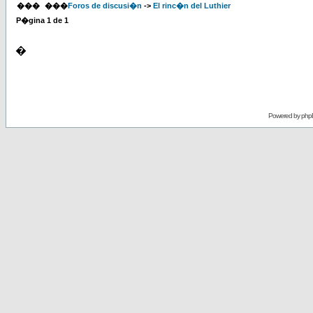
���
���
Foros de discusi�n
->
El rinc�n del Luthier
P�gina
1
de
1
�
Powered by
php