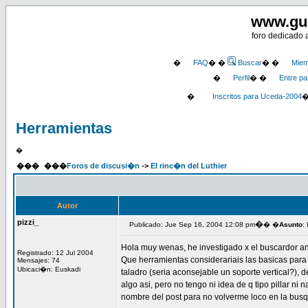
www.gu
foro dedicado 
�
FAQ
� �
Buscar
� �
Miem
�
Perfil
� �
Entre pa
�
Inscritos para Uceda-2004
Herramientas
�
���
���
Foros de discusi�n
->
El rinc�n del Luthier
Autor
pizzi_
�
Publicado: Jue Sep 16, 2004 12:08 pm
� �
Asunto
:
Hola muy wenas, he investigado x el buscardor an
Registrado: 12 Jul 2004
Que herramientas considerariais las basicas para 
Mensajes: 74
Ubicaci�n: Euskadi
taladro (seria aconsejable un soporte vertical?),
algo asi, pero no tengo ni idea de q tipo pillar 
nombre del post para no volverme loco en la bus