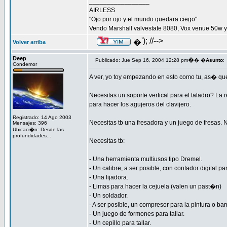
_________________
AIRLESS
"Ojo por ojo y el mundo quedara ciego"
Vendo Marshall valvestate 8080, Vox venue 50w 
'); //-->
�
Volver arriba
Deep
�
Publicado: Jue Sep 16, 2004 12:28 pm
� �
Asunto
:
Condemor
A ver, yo toy empezando en esto como tu, as� que
Necesitas un soporte vertical para el taladro? La
para hacer los agujeros del clavijero.
Registrado: 14 Ago 2003
Necesitas tb una fresadora y un juego de fresas.
Mensajes: 396
Ubicaci�n: Desde las
profundidades...
Necesitas tb:
- Una herramienta multiusos tipo Dremel.
- Un calibre, a ser posible, con contador digital p
- Una lijadora.
- Limas para hacer la cejuela (valen un past�n)
- Un soldador.
- A ser posible, un compresor para la pintura o ba
- Un juego de formones para tallar.
- Un cepillo para tallar.