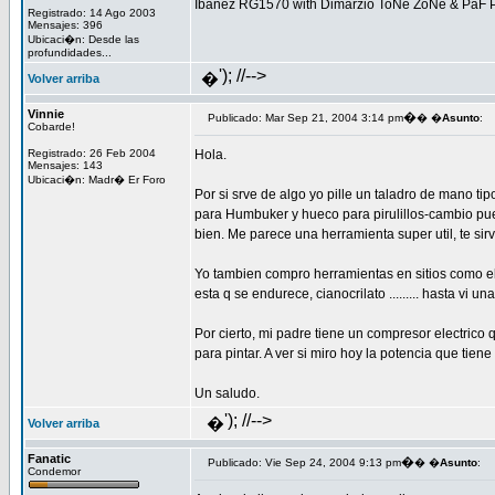
Ibanez RG1570 with Dimarzio ToNe ZoNe & PaF 
Registrado: 14 Ago 2003
Mensajes: 396
Ubicaci�n: Desde las
profundidades...
'); //-->
�
Volver arriba
Vinnie
�
Publicado: Mar Sep 21, 2004 3:14 pm
� �
Asunto
:
Cobarde!
Registrado: 26 Feb 2004
Hola.
Mensajes: 143
Ubicaci�n: Madr� Er Foro
Por si srve de algo yo pille un taladro de mano t
para Humbuker y hueco para pirulillos-cambio puen
bien. Me parece una herramienta super util, te sirv
Yo tambien compro herramientas en sitios como el Ca
esta q se endurece, cianocrilato ......... hasta vi 
Por cierto, mi padre tiene un compresor electrico 
para pintar. A ver si miro hoy la potencia que tiene
Un saludo.
'); //-->
�
Volver arriba
Fanatic
�
Publicado: Vie Sep 24, 2004 9:13 pm
� �
Asunto
:
Condemor