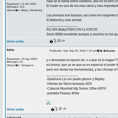
Aqui se le llama sierra caladora, alla no se pero 
Registrado: 21 Abr 2004
El router es uno de los mas caros y mas important
Mensajes: 313
Ubicaci�n: Mejico, Monterrey
Las prensas son basicas, asi como los sargentos 
El titebond y cola animal.
_________________
RG 565 Blaky,TODO UN CLASICO!!
Zoom 8080 excelente aunque a muchos no les gus
'); //-->
�
Volver arriba
Adria
�
Publicado: Sab Sep 25, 2004 7:02 pm
� �
Asunto
:
Registrado: 20 Ago 2003
y o descartais la opcion de, ir a que os lo hagan?
Mensajes: 62
es broma, que ya se que es es especial el poder
Ubicaci�n: Tarragona
pero son tantas las herramientas, y tan chungo el
_________________
-Epiphone Lp con pastis gibson y Bigsby
-Hibrido de Storm tuneada XDD
-Cabezal Marshall Mg Series 100w HDFX
-pantalla Peavey 400w
'); //-->
�
Volver arriba
nakonzaid