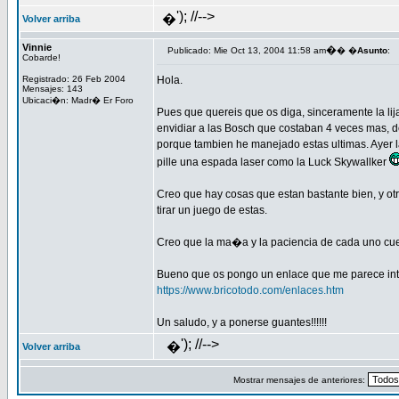
'); //-->
�
Volver arriba
Vinnie
�
Publicado: Mie Oct 13, 2004 11:58 am
� �
Asunto
:
Cobarde!
Registrado: 26 Feb 2004
Hola.
Mensajes: 143
Ubicaci�n: Madr� Er Foro
Pues que quereis que os diga, sinceramente la lij
envidiar a las Bosch que costaban 4 veces mas, de
porque tambien he manejado estas ultimas. Ayer la
pille una espada laser como la Luck Skywallker
Creo que hay cosas que estan bastante bien, y ot
tirar un juego de estas.
Creo que la ma�a y la paciencia de cada uno cue
Bueno que os pongo un enlace que me parece intere
https://www.bricotodo.com/enlaces.htm
Un saludo, y a ponerse guantes!!!!!!
'); //-->
�
Volver arriba
Mostrar mensajes de anteriores: