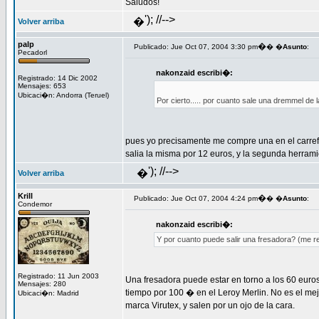
Saludos!
'); //-->
�
Volver arriba
palp
�
Publicado: Jue Oct 07, 2004 3:30 pm
� �
Asunto
:
Pecadorl
nakonzaid escribi�:
Registrado: 14 Dic 2002
Mensajes: 653
Ubicaci�n: Andorra (Teruel)
Por cierto..... por cuanto sale una dremmel de 
pues yo precisamente me compre una en el carref
salia la misma por 12 euros, y la segunda herramie
'); //-->
�
Volver arriba
Krill
�
Publicado: Jue Oct 07, 2004 4:24 pm
� �
Asunto
:
Condemor
nakonzaid escribi�:
Y por cuanto puede salir una fresadora? (me re
Registrado: 11 Jun 2003
Una fresadora puede estar en torno a los 60 eu
Mensajes: 280
tiempo por 100 � en el Leroy Merlin. No es el mejo
Ubicaci�n: Madrid
marca Virutex, y salen por un ojo de la cara.