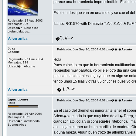
parece una herramienta imprescindible. Es de lo
_________________
Esto son dos que van en una moto y se cae el del m
Registrado: 14 Ago 2003
Ibanez RG1570 with Dimarzio ToNe ZoNe & PaF 
Mensajes: 396
Ubicaci�n: Desde las
profundidades...
'); //-->
�
Volver arriba
Juaz
�
Publicado: Jue Sep 16, 2004 4:03 pm
� �
Asunto
:
Cobarde!
Registrado: 27 Ene 2004
Hola
Mensajes: 138
Pues coincido en que la herramienta multifuncion 
Ubicaci�n: Alicante
repuestos muy baratos, yo pille el otro dia una ca
pelas de las de antes, digo yo que en algo se nota
tengo unas 15 lijas y otras 85 chuches pues yo cr
'); //-->
�
Volver arriba
tupac gomez
�
Publicado: Jue Sep 16, 2004 4:07 pm
� �
Asunto
:
Fistro
En el caso del dremel es importante tener el sopor
Registrado: 26 Abr 2004
Adem�s de todo lo que muy bien detall� Deep, ca
Mensajes: 1071
Ubicaci�n: Avellaneda,
cianoacrilato, cola y si consegu�s, titebond), li
Buenos Aires
aconsejable tener un buen martillo de madera. O
alguna morza. Algun buen trozo de alfombra vieja 