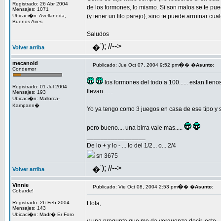
Registrado: 26 Abr 2004
de los formones, lo mismo. Si son malos se te pue
Mensajes: 1071
Ubicaci�n: Avellaneda,
(y tener un filo parejo), sino te puede arruinar cua
Buenos Aires
Saludos
'); //-->
�
Volver arriba
mecanoid
�
Publicado: Jue Oct 07, 2004 9:52 pm
� �
Asunto
:
Condemor
los formones del todo a 100...... estan llen
Registrado: 01 Jul 2004
llevan.......
Mensajes: 193
Ubicaci�n: Mallorca-
Kampann�
Yo ya tengo como 3 juegos en casa de ese tipo y son
pero bueno.... una birra vale mas.....
_________________
De lo + y lo - ... lo del 1/2... o... 2/4
sn 3675
'); //-->
�
Volver arriba
Vinnie
�
Publicado: Vie Oct 08, 2004 2:53 pm
� �
Asunto
:
Cobarde!
Registrado: 26 Feb 2004
Hola,
Mensajes: 143
Ubicaci�n: Madr� Er Foro