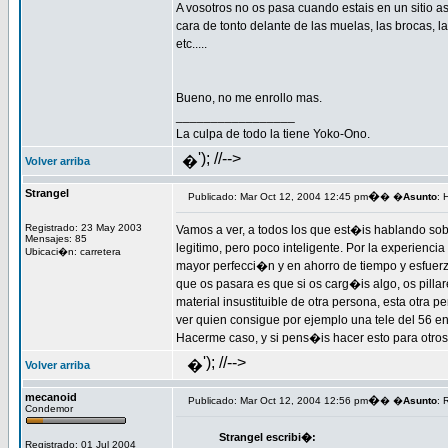
A vosotros no os pasa cuando estais en un sitio a
cara de tonto delante de las muelas, las brocas, las
etc.....
Bueno, no me enrollo mas.
_________________
La culpa de todo la tiene Yoko-Ono.
'); //-->
�
Volver arriba
Strangel
�
Publicado: Mar Oct 12, 2004 12:45 pm
� �
Asunto
: 
Registrado: 23 May 2003
Vamos a ver, a todos los que est�is hablando sobr
Mensajes: 85
legitimo, pero poco inteligente. Por la experien
Ubicaci�n: carretera
mayor perfecci�n y en ahorro de tiempo y esfuerz
que os pasara es que si os carg�is algo, os pilla
material insustituible de otra persona, esta otra 
ver quien consigue por ejemplo una tele del 56 en u
Hacerme caso, y si pens�is hacer esto para otros,
'); //-->
�
Volver arriba
mecanoid
�
Publicado: Mar Oct 12, 2004 12:56 pm
� �
Asunto
: 
Condemor
Strangel escribi�:
Registrado: 01 Jul 2004