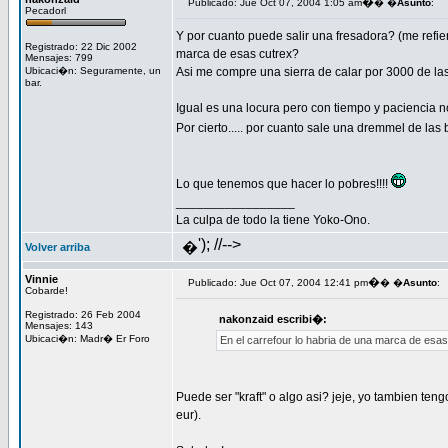
�
Publicado: Jue Oct 07, 2004 1:05 am
� �
Asunto
:
Pecadorl
Y por cuanto puede salir una fresadora? (me refie
Registrado: 22 Dic 2002
marca de esas cutrex?
Mensajes: 799
Ubicaci�n: Seguramente, un
Asi me compre una sierra de calar por 3000 de l
bar.
Igual es una locura pero con tiempo y paciencia
Por cierto..... por cuanto sale una dremmel de las
Lo que tenemos que hacer lo pobres!!!!
_________________
La culpa de todo la tiene Yoko-Ono.
'); //-->
�
Volver arriba
Vinnie
�
Publicado: Jue Oct 07, 2004 12:41 pm
� �
Asunto
:
Cobarde!
Registrado: 26 Feb 2004
nakonzaid escribi�:
Mensajes: 143
Ubicaci�n: Madr� Er Foro
En el carrefour lo habria de una marca de esa
Puede ser "kraft" o algo asi? jeje, yo tambien tengo
eur).