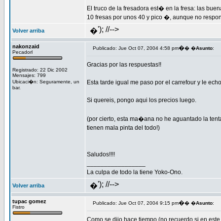
El truco de la fresadora est� en la fresa: las bue
10 fresas por unos 40 y pico �, aunque no respo
'); //-->
�
Volver arriba
nakonzaid
�
Publicado: Jue Oct 07, 2004 4:58 pm
� �
Asunto
:
Pecadorl
Gracias por las respuestas!!
Registrado: 22 Dic 2002
Mensajes: 799
Ubicaci�n: Seguramente, un
Esta tarde igual me paso por el carrefour y le echo
bar.
Si quereis, pongo aqui los precios luego.
(por cierto, esta ma�ana no he aguantado la tent
tienen mala pinta del todo!)
Saludos!!!!
_________________
La culpa de todo la tiene Yoko-Ono.
'); //-->
�
Volver arriba
tupac gomez
�
Publicado: Jue Oct 07, 2004 9:15 pm
� �
Asunto
:
Fistro
Como se dijo hace tiempo (no recuerdo si en este 