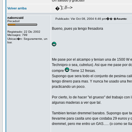
Un saludo y gracias!
'); //-->
�
Volver arriba
nakonzaid
�
Publicado: Vie Oct 08, 2004 6:46 pm
� �
Asunto
:
Pecadorl
Bueno, pues ya tengo fresadora
Registrado: 22 Dic 2002
Mensajes: 799
Ubicaci�n: Seguramente, un
bar.
Me pase por el alcampo y tenian una de 1500 W e
Technipro o sea, cutrelux). Asi que me pase por d
compre
Tiene 12 fresas.
Supongo que sera todo el conjunto de pesima cal
tengo dinero para mas. Y nunca he usado una fr
practicando un poco.
Por cierto, lo de hacer "el grueso" del trabajo co
algunas maderas a ver que tal.
Tambien tenian dremmel baratos. Supongo que tamb
llevarme para casita uno que costaba 29 euros y que
dremmel, pero me entro un GAS...... (o como se lla