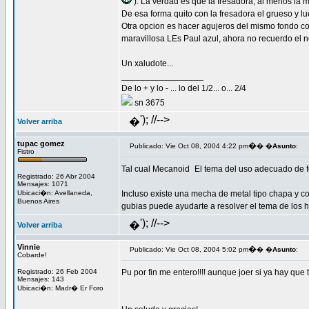
). La verdad es que la fresadora, al menos la 
De esa forma quito con la fresadora el grueso y lu
Otra opcion es hacer agujeros del mismo fondo con 
maravillosa LEs Paul azul, ahora no recuerdo el n
Un xaludote...
_________________
De lo + y lo - ... lo del 1/2... o... 2/4
sn 3675
'); //-->
�
Volver arriba
tupac gomez
�
Publicado: Vie Oct 08, 2004 4:22 pm
� �
Asunto
:
Fistro
Tal cual Mecanoid
El tema del uso adecuado de f
Registrado: 26 Abr 2004
Mensajes: 1071
Ubicaci�n: Avellaneda,
Incluso existe una mecha de metal tipo chapa y 
Buenos Aires
gubias puede ayudarte a resolver el tema de los 
'); //-->
�
Volver arriba
Vinnie
�
Publicado: Vie Oct 08, 2004 5:02 pm
� �
Asunto
:
Cobarde!
Registrado: 26 Feb 2004
Pu por fin me entero!!!! aunque joer si ya hay que
Mensajes: 143
Ubicaci�n: Madr� Er Foro