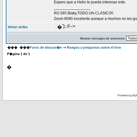
Espero que a Helio le pueda interesar esto.
_________________
RG 565 Blaky,TODO UN CLASICO!!
Zoom 8080 excelente aunque a muchos no les gus
'); //-->
�
Volver arriba
Mostrar mensajes de anteriores:
���
���
Foros de discusi�n
->
Ruegos y preguntas sobre el foro
P�gina
1
de
1
�
Powered by
php