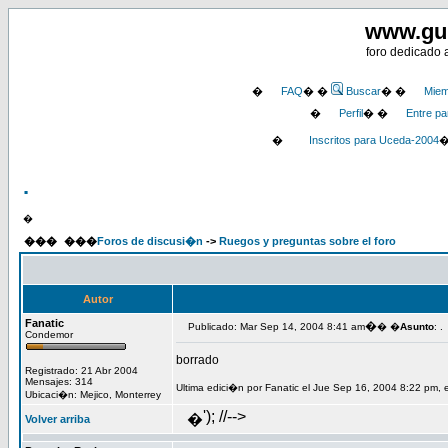
www.gu
foro dedicado 
�
FAQ
� �
Buscar
� �
Miem
�
Perfil
� �
Entre pa
�
Inscritos para Uceda-2004
.
�
���
���
Foros de discusi�n
->
Ruegos y preguntas sobre el foro
Autor
Fanatic
�
Publicado: Mar Sep 14, 2004 8:41 am
� �
Asunto
: .
Condemor
borrado
Registrado: 21 Abr 2004
Mensajes: 314
Ultima edici�n por Fanatic el Jue Sep 16, 2004 8:22 pm, 
Ubicaci�n: Mejico, Monterrey
'); //-->
�
Volver arriba