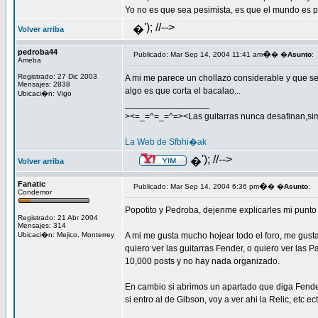
Yo no es que sea pesimista, es que el mundo es 
'); //-->
�
Volver arriba
pedroba44
�
Publicado: Mar Sep 14, 2004 11:41 am
� �
Asunto
:
Ameba
Registrado: 27 Dic 2003
A mi me parece un chollazo considerable y que se
Mensajes: 2838
algo es que corta el bacalao...
Ubicaci�n: Vigo
_________________
><=_=^=_=^=><Las guitarras nunca desafinan,si
La Web de Sfbhi�ak
'); //-->
�
Volver arriba
Fanatic
�
Publicado: Mar Sep 14, 2004 6:36 pm
� �
Asunto
:
Condemor
Popotito y Pedroba, dejenme explicarles mi punto 
Registrado: 21 Abr 2004
Mensajes: 314
Ubicaci�n: Mejico, Monterrey
A mi me gusta mucho hojear todo el foro, me gus
quiero ver las guitarras Fender, o quiero ver las 
10,000 posts y no hay nada organizado.
En cambio si abrimos un apartado que diga Fender
si entro al de Gibson, voy a ver ahi la Relic, etc e