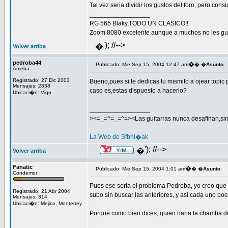
Tal vez seria dividir los gustos del foro, pero cons
_________________
RG 565 Blaky,TODO UN CLASICO!!
Zoom 8080 excelente aunque a muchos no les gus
'); //-->
�
Volver arriba
pedroba44
�
Publicado: Mie Sep 15, 2004 12:47 am
� �
Asunto
:
Ameba
Registrado: 27 Dic 2003
Bueno,pues si te dedicas tu mismito a ojear topic 
Mensajes: 2838
caso es,estas dispuesto a hacerlo?
Ubicaci�n: Vigo
_________________
><=_=^=_=^=><Las guitarras nunca desafinan,si
La Web de Sfbhi�ak
'); //-->
�
Volver arriba
Fanatic
�
Publicado: Mie Sep 15, 2004 1:01 am
� �
Asunto
:
Condemor
Pues ese seria el problema Pedroba, yo creo que l
Registrado: 21 Abr 2004
subo sin buscar las anteriores, y asi cada uno poc
Mensajes: 314
Ubicaci�n: Mejico, Monterrey
Porque como bien dices, quien haria la chamba 