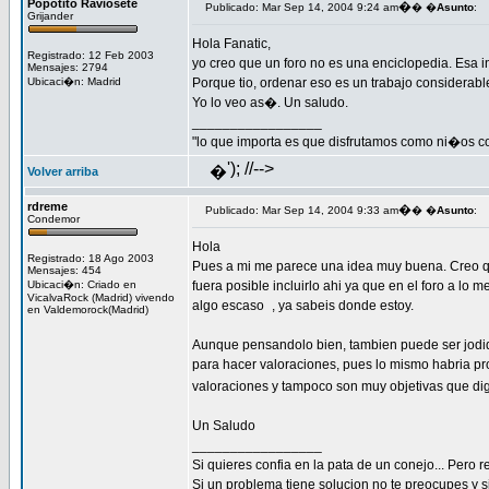
Popotito Raviosete
�
Publicado: Mar Sep 14, 2004 9:24 am
� �
Asunto
:
Grijander
Hola Fanatic,
Registrado: 12 Feb 2003
yo creo que un foro no es una enciclopedia. Esa 
Mensajes: 2794
Ubicaci�n: Madrid
Porque tio, ordenar eso es un trabajo considerable
Yo lo veo as�. Un saludo.
_________________
"lo que importa es que disfrutamos como ni�os c
'); //-->
�
Volver arriba
rdreme
�
Publicado: Mar Sep 14, 2004 9:33 am
� �
Asunto
:
Condemor
Hola
Registrado: 18 Ago 2003
Pues a mi me parece una idea muy buena. Creo qu
Mensajes: 454
Ubicaci�n: Criado en
fuera posible incluirlo ahi ya que en el foro a lo 
VicalvaRock (Madrid) vivendo
algo escaso
, ya sabeis donde estoy.
en Valdemorock(Madrid)
Aunque pensandolo bien, tambien puede ser jodido
para hacer valoraciones, pues lo mismo habria p
valoraciones y tampoco son muy objetivas que d
Un Saludo
_________________
Si quieres confia en la pata de un conejo... Pero 
Si un problema tiene solucion no te preocupes y si