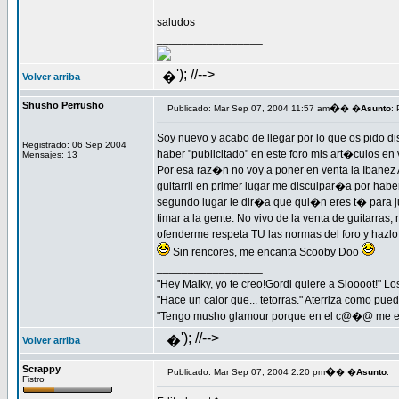
saludos
_________________
'); //-->
�
Volver arriba
Shusho Perrusho
�
Publicado: Mar Sep 07, 2004 11:57 am
� �
Asunto
: 
Soy nuevo y acabo de llegar por lo que os pido d
Registrado: 06 Sep 2004
haber "publicitado" en este foro mis art�culos en
Mensajes: 13
Por esa raz�n no voy a poner en venta la Ibanez 
guitarril en primer lugar me disculpar�a por habe
segundo lugar le dir�a que qui�n eres t� para j
timar a la gente. No vivo de la venta de guitarras
ofenderme respeta TU las normas del foro y hazl
Sin rencores, me encanta Scooby Doo
_________________
"Hey Maiky, yo te creo!Gordi quiere a Sloooot!" L
"Hace un calor que... tetorras." Aterriza como pued
"Tengo musho glamour porque en el c@�@ me e
'); //-->
�
Volver arriba
Scrappy
�
Publicado: Mar Sep 07, 2004 2:20 pm
� �
Asunto
:
Fistro