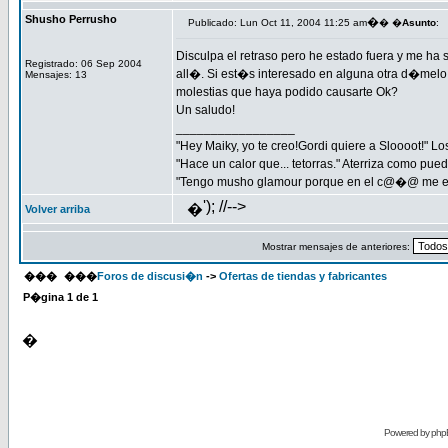
Shusho Perrusho
�
Publicado: Lun Oct 11, 2004 11:25 am
� �
Asunto
:
Disculpa el retraso pero he estado fuera y me ha 
Registrado: 06 Sep 2004
all�. Si est�s interesado en alguna otra d�melo 
Mensajes: 13
molestias que haya podido causarte Ok?
Un saludo!
_________________
"Hey Maiky, yo te creo!Gordi quiere a Sloooot!" L
"Hace un calor que... tetorras." Aterriza como pued
"Tengo musho glamour porque en el c@�@ me e
'); //-->
�
Volver arriba
Mostrar mensajes de anteriores:
���
���
Foros de discusi�n
->
Ofertas de tiendas y fabricantes
P�gina
1
de
1
�
Powered by
php