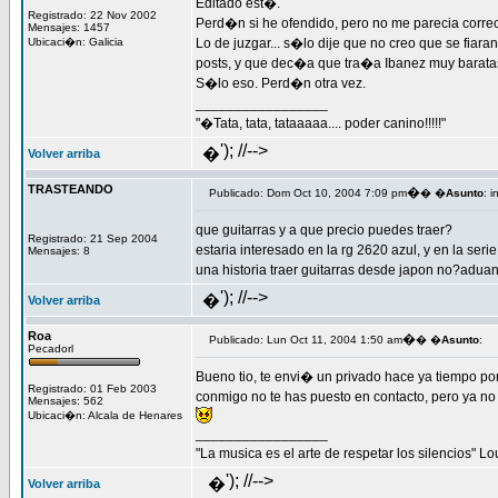
Editado est�.
Registrado: 22 Nov 2002
Perd�n si he ofendido, pero no me parecia correct
Mensajes: 1457
Ubicaci�n: Galicia
Lo de juzgar... s�lo dije que no creo que se fia
posts, y que dec�a que tra�a Ibanez muy baratas
S�lo eso. Perd�n otra vez.
_________________
"�Tata, tata, tataaaaa.... poder canino!!!!!"
'); //-->
�
Volver arriba
TRASTEANDO
�
Publicado: Dom Oct 10, 2004 7:09 pm
� �
Asunto
: 
que guitarras y a que precio puedes traer?
Registrado: 21 Sep 2004
estaria interesado en la rg 2620 azul, y en la seri
Mensajes: 8
una historia traer guitarras desde japon no?aduana
'); //-->
�
Volver arriba
Roa
�
Publicado: Lun Oct 11, 2004 1:50 am
� �
Asunto
:
Pecadorl
Bueno tio, te envi� un privado hace ya tiempo po
Registrado: 01 Feb 2003
conmigo no te has puesto en contacto, pero ya no
Mensajes: 562
Ubicaci�n: Alcala de Henares
_________________
"La musica es el arte de respetar los silencios" L
'); //-->
�
Volver arriba