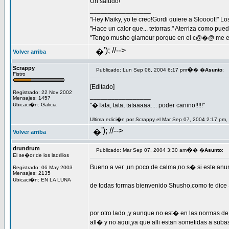
Un saludo!
_________________
"Hey Maiky, yo te creo!Gordi quiere a Sloooot!" L
"Hace un calor que... tetorras." Aterriza como pued
"Tengo musho glamour porque en el c@�@ me e
'); //-->
�
Volver arriba
Scrappy
�
Publicado: Lun Sep 06, 2004 6:17 pm
� �
Asunto
:
Fistro
[Editado]
Registrado: 22 Nov 2002
_________________
Mensajes: 1457
Ubicaci�n: Galicia
"�Tata, tata, tataaaaa.... poder canino!!!!!"
Ultima edici�n por Scrappy el Mar Sep 07, 2004 2:17 pm, 
'); //-->
�
Volver arriba
drundrum
�
Publicado: Mar Sep 07, 2004 3:30 am
� �
Asunto
:
El se�or de los ladrillos
Bueno a ver ,un poco de calma,no s� si este anun
Registrado: 06 May 2003
Mensajes: 2135
Ubicaci�n: EN LA LUNA
de todas formas bienvenido Shusho,como te dice
por otro lado ,y aunque no est� en las normas d
all� y no aqui,ya que alli estan sometidas a subast