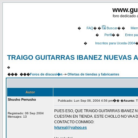
www.gu
foro dedicado 
�
FAQ
� �
Buscar
� �
Miem
�
Perfil
� �
Entre pa
�
Inscritos para Uceda-2004
TRAIGO GUITARRAS IBANEZ NUEVAS 
�
���
���
Foros de discusi�n
->
Ofertas de tiendas y fabricantes
Autor
Shusho Perrusho
�
Publicado: Lun Sep 06, 2004 4:56 pm
� �
Asunto
: 
PUES ESO, QUE TRAIGO GUITARRAS IBANEZ 
Registrado: 06 Sep 2004
CUESTAN EN TIENDA. ESTE CHOLLO NO VA A
Mensajes: 13
CONTACTO CONMIGO:
lylureal@yahoo.es