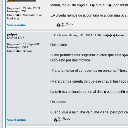
Molan, me gusta m�s el 1� que el 2�, por ser m�
Registrado: 22 Mar 2003
_________________
Mensajes: 750
Ubicaci�n: Moratalaz (Los
...A Uceda hemos de ir, con una oca, con una oca..
Madriles)
'); //-->
�
Volver arriba
pulpek
�
Publicado: Mar Ago 31, 2004 12:49 pm
� �
Asunto
:
LAIF IS LAIF
Registrado: 10 Sep 2003
Hola, carte.
Mensajes: 1324
Ubicaci�n: Bizkaia
Si me permites una sugerencia, creo que estar�a
Digo esto por dos motivos:
- Para fomentar el conocernos en persona (-"hostias
- Para darnos cuenta de que ese chaval tan flaco 
La cr�tica es funcional, no al dise�o, que est�
Un saludo.
_________________
Bueno, que a mi ni me va ni me viene, pero por co
'); //-->
�
Volver arriba