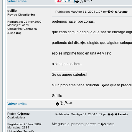
'); //-->
�
Volver arriba
gelillo
�
Publicado: Mar Ago 31, 2004 1:07 pm
� �
Asunto
:
Rey de Chiquitist�n
podemos hacer por zonas...
Registrado: 22 Nov 2002
Mensajes: 4559
Ubicaci�n: Cantabria
que cada comunidad o lo que sea se encarge alg
(Espa�a)
partiendo del dise�o elegido que alguien coloque
eso se imprime todo en una A4 y listo
o sino por coches..
_________________
Se os quiere cabritos!
si un problema tiene solucion...�de que te preoc
Gelillo
'); //-->
�
Volver arriba
Pedro G�mez
�
Publicado: Mar Ago 31, 2004 1:09 pm
� �
Asunto
:
Cualquierista
Me gusta el primero; parece m�s claro.
Registrado: 23 Nov 2002
Mensajes: 2384
Ubicaci�n: Tenerife