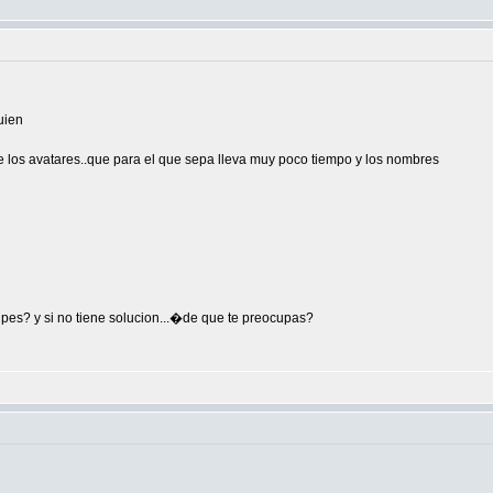
uien
 los avatares..que para el que sepa lleva muy poco tiempo y los nombres
upes? y si no tiene solucion...�de que te preocupas?