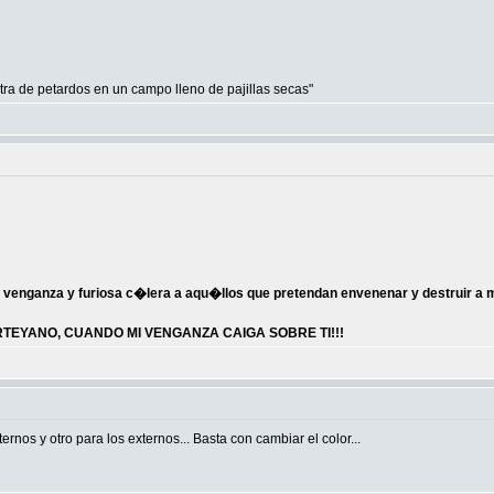
ra de petardos en un campo lleno de pajillas secas"
 venganza y furiosa c�lera a aqu�llos que pretendan envenenar y destruir a
EYANO, CUANDO MI VENGANZA CAIGA SOBRE TI!!!
ternos y otro para los externos... Basta con cambiar el color...