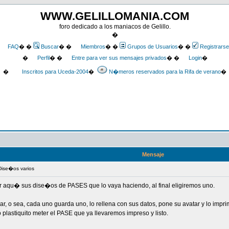
WWW.GELILLOMANIA.COM
foro dedicado a los maniacos de Gelillo.
�
FAQ
� �
Buscar
� �
Miembros
� �
Grupos de Usuarios
� �
Registrarse
�
Perfil
� �
Entre para ver sus mensajes privados
� �
Login
�
�
Inscritos para Uceda-2004
�
N�meros reservados para la Rifa de verano
�
Mensaje
Dise�os varios
ar aqu� sus dise�os de PASES que lo vaya haciendo, al final eligiremos uno.
, o sea, cada uno guarda uno, lo rellena con sus datos, pone su avatar y lo impr
plastiquito meter el PASE que ya llevaremos impreso y listo.