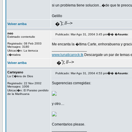
si un problema tiene solucion...�de que te preoc
Gelillo
'); //-->
�
Volver arriba
neo
�
Publicado: Mar Ago 31, 2004 3:45 pm
� �
Asunto
:
Estimado contertulio
Registrado: 08 Feb 2003
Me encanta la �ltima Carte, enhorabuena y graci
Mensajes: 3180
_________________
Ubicaci�n: La tierruca
www.lunaticarock.tk
Descargate un par de temas 
c�ntabra
'); //-->
�
Volver arriba
Carteyano
�
Publicado: Mar Ago 31, 2004 4:53 pm
� �
Asunto
:
La C�lera de Dios
Sugerencias corregidas:
Registrado: 22 Nov 2002
Mensajes: 1006
Ubicaci�n: El Paraiso perdido
de la Marihuana
y otro....
Comentarios please.
_________________