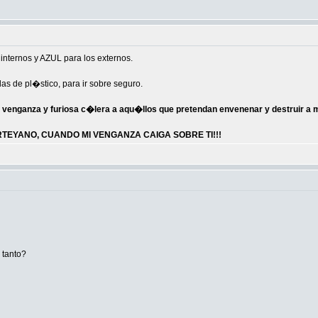
nternos y AZUL para los externos.
as de pl�stico, para ir sobre seguro.
 venganza y furiosa c�lera a aqu�llos que pretendan envenenar y destruir a
EYANO, CUANDO MI VENGANZA CAIGA SOBRE TI!!!
 tanto?