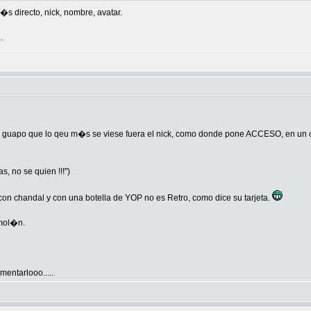
s directo, nick, nombre, avatar.
.
 guapo que lo qeu m�s se viese fuera el nick, como donde pone ACCESO, en un ca
, no se quien !!!")
con chandal y con una botella de YOP no es Retro, como dice su tarjeta.
 mol�n.
mentarlooo.....