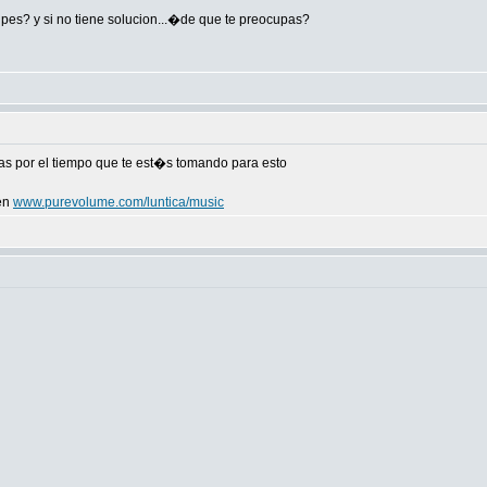
upes? y si no tiene solucion...�de que te preocupas?
as por el tiempo que te est�s tomando para esto
en
www.purevolume.com/luntica/music