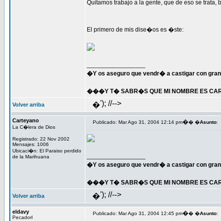
Quitamos trabajo a la gente, que de eso se trata, 
El primero de mis dise�os es �ste:
_________________
�Y os aseguro que vendr� a castigar con gran
���Y T� SABR�S QUE MI NOMBRE ES CART
'); //-->
�
Volver arriba
Carteyano
�
Publicado: Mar Ago 31, 2004 12:14 pm
� �
Asunto
:
La C�lera de Dios
Registrado: 22 Nov 2002
Mensajes: 1006
Ubicaci�n: El Paraiso perdido
_________________
de la Marihuana
�Y os aseguro que vendr� a castigar con gran
���Y T� SABR�S QUE MI NOMBRE ES CART
'); //-->
�
Volver arriba
eldavy
�
Publicado: Mar Ago 31, 2004 12:45 pm
� �
Asunto
:
Pecadorl