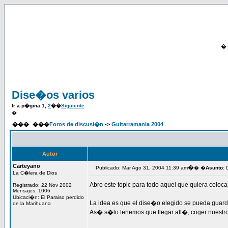
�
Dise�os varios
Ir a p�gina
1
,
2
��
Siguiente
�
���
���
Foros de discusi�n
->
Guitarramania 2004
Autor
Carteyano
�
Publicado: Mar Ago 31, 2004 11:39 am
� �
Asunto
: 
La C�lera de Dios
Abro este topic para todo aquel que quiera coloc
Registrado: 22 Nov 2002
Mensajes: 1006
Ubicaci�n: El Paraiso perdido
La idea es que el dise�o elegido se pueda guardar
de la Marihuana
As� s�lo tenemos que llegar all�, coger nuestro 