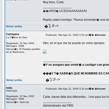
Muy bien, Carte.
_________________
��ARDI� UCEDAAAAAAAAA!!
Repita usted conmigo: "Nunca encender� una rist
'); //-->
�
Volver arriba
Carteyano
�
Publicado: Mar Ago 31, 2004 2:52 pm
� �
Asunto
:
La C�lera de Dios
Otro, en el que me he puesto yo como ejemplo.
Registrado: 22 Nov 2002
Mensajes: 1006
Ubicaci�n: El Paraiso perdido
de la Marihuana
_________________
�Y os aseguro que vendr� a castigar con gran
���Y T� SABR�S QUE MI NOMBRE ES CART
'); //-->
�
Volver arriba
helio
�
Publicado: Mar Ago 31, 2004 3:20 pm
� �
Asunto
:
Insensato
Registrado: 22 Nov 2002
Carte, hacen falta dos diferentes... Uno para los in
Mensajes: 7068
_________________
Ubicaci�n: Valencia
Administrador del FIRE