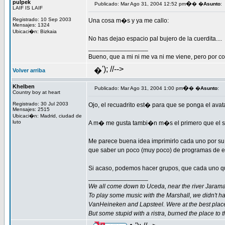
pulpek
�
Publicado: Mar Ago 31, 2004 12:52 pm
� �
Asunto
:
LAIF IS LAIF
Registrado: 10 Sep 2003
Una cosa m�s y ya me callo:
Mensajes: 1324
Ubicaci�n: Bizkaia
No has dejao espacio pal bujero de la cuerdita....
_________________
Bueno, que a mi ni me va ni me viene, pero por co
'); //-->
�
Volver arriba
Khelben
�
Publicado: Mar Ago 31, 2004 1:00 pm
� �
Asunto
:
Country boy at heart
Registrado: 30 Jul 2003
Ojo, el recuadrito est� para que se ponga el avat
Mensajes: 2515
Ubicaci�n: Madrid, ciudad de
luto
A m� me gusta tambi�n m�s el primero que el 
Me parece buena idea imprimirlo cada uno por su 
que saber un poco (muy poco) de programas de ed
Si acaso, podemos hacer grupos, que cada uno qu
_________________
We all come down to Uceda, near the river Jarama
To play some music with the Marshall, we didn't h
VanHeineken and Lapsteel. Were at the best plac
But some stupid with a ristra, burned the place to 