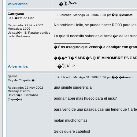
'); //-->
�
Volver arriba
Carteyano
�
Publicado: Mar Ago 31, 2004 3:28 pm
� �
Asunto
:
La C�lera de Dios
No problem Helio, se puede hacer ROJO para los i
Registrado: 22 Nov 2002
Mensajes: 1006
Ubicaci�n: El Paraiso perdido
Lo que si necesito saber es el tama�o de las fund
de la Marihuana
_________________
�Y os aseguro que vendr� a castigar con gran
���Y T� SABR�S QUE MI NOMBRE ES CART
'); //-->
�
Volver arriba
gelillo
�
Publicado: Mar Ago 31, 2004 3:36 pm
� �
Asunto
:
Rey de Chiquitist�n
una simple sugerencia
Registrado: 22 Nov 2002
Mensajes: 4559
Ubicaci�n: Cantabria
podria haber mas hueco para el nick?
(Espa�a)
para verlo de una pasada casi sin tener que fijarte
molan mucho tomas..
_________________
Se os quiere cabritos!