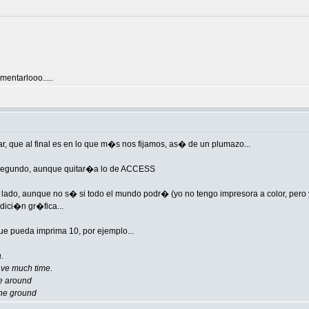
mentarlooo.....
ar, que al final es en lo que m�s nos fijamos, as� de un plumazo...
segundo, aunque quitar�a lo de ACCESS
lado, aunque no s� si todo el mundo podr� (yo no tengo impresora a color, pero y
ici�n gr�fica...
e pueda imprima 10, por ejemplo...
.
ave much time.
e around
the ground