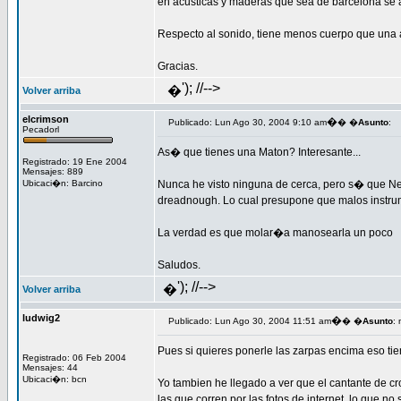
en acusticas y maderas que sea de barcelona se a
Respecto al sonido, tiene menos cuerpo que una 
Gracias.
'); //-->
�
Volver arriba
elcrimson
�
Publicado: Lun Ago 30, 2004 9:10 am
� �
Asunto
:
Pecadorl
As� que tienes una Maton? Interesante...
Registrado: 19 Ene 2004
Mensajes: 889
Ubicaci�n: Barcino
Nunca he visto ninguna de cerca, pero s� que Neil
dreadnough. Lo cual presupone que malos instrum
La verdad es que molar�a manosearla un poco
Saludos.
'); //-->
�
Volver arriba
ludwig2
�
Publicado: Lun Ago 30, 2004 11:51 am
� �
Asunto
:
Pues si quieres ponerle las zarpas encima eso tiene
Registrado: 06 Feb 2004
Mensajes: 44
Ubicaci�n: bcn
Yo tambien he llegado a ver que el cantante de c
las que corren por las fotos de internet, lo que n