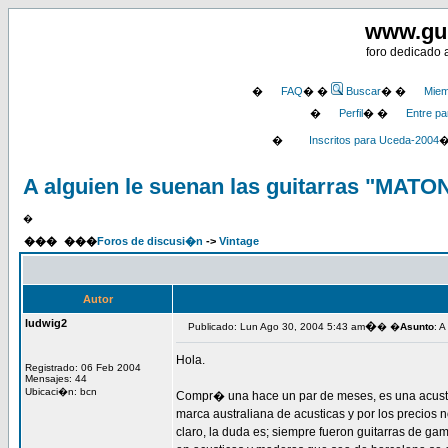
www.gu
foro dedicado 
�
FAQ
� �
Buscar
� �
Miem
�
Perfil
� �
Entre pa
�
Inscritos para Uceda-2004
A alguien le suenan las guitarras "MATO
�
���
���
Foros de discusi�n
->
Vintage
Autor
ludwig2
�
Publicado: Lun Ago 30, 2004 5:43 am
� �
Asunto
: 
Hola.
Registrado: 06 Feb 2004
Mensajes: 44
Ubicaci�n: bcn
Compr� una hace un par de meses, es una acusti
marca australiana de acusticas y por los precios 
claro, la duda es; siempre fueron guitarras de gam