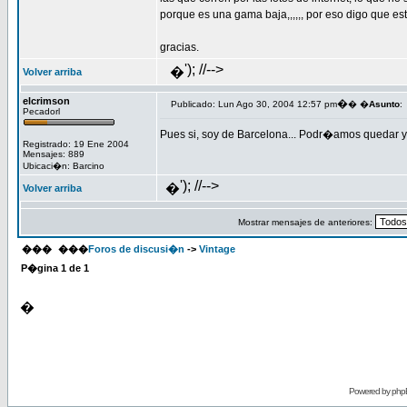
porque es una gama baja,,,,,, por eso digo que es
gracias.
'); //-->
�
Volver arriba
elcrimson
�
Publicado: Lun Ago 30, 2004 12:57 pm
� �
Asunto
:
Pecadorl
Pues si, soy de Barcelona... Podr�amos quedar y 
Registrado: 19 Ene 2004
Mensajes: 889
Ubicaci�n: Barcino
'); //-->
�
Volver arriba
Mostrar mensajes de anteriores:
���
���
Foros de discusi�n
->
Vintage
P�gina
1
de
1
�
Powered by
php