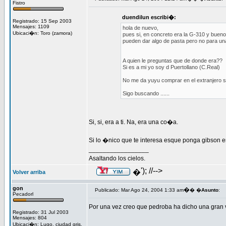
Fistro
duendilun escribi�:
Registrado: 15 Sep 2003
Mensajes: 1109
hola de nuevo,
Ubicaci�n: Toro (zamora)
pues si, en concreto era la G-310 y buen
pueden dar algo de pasta pero no para un
A quien le preguntas que de donde era??
Si es a mi yo soy d Puertollano (C.Real)
No me da yuyu comprar en el extranjero s
Sigo buscando ......
Si, si, era a ti. Na, era una co�a.
Si lo �nico que te interesa esque ponga gibson e
_________________
Asaltando los cielos.
'); //-->
�
Volver arriba
gon
�
Publicado: Mar Ago 24, 2004 1:33 am
� �
Asunto
:
Pecadorl
Por una vez creo que pedroba ha dicho una gran 
Registrado: 31 Jul 2003
Mensajes: 804
Ubicaci�n: Lugo, ciudad gris.