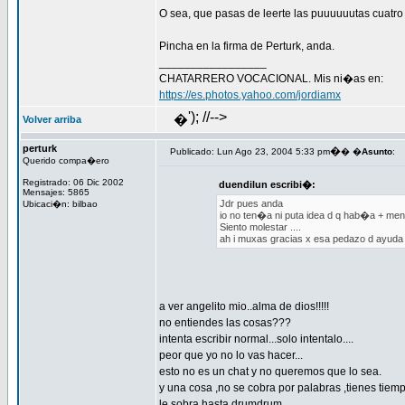
O sea, que pasas de leerte las puuuuuutas cuatr
Pincha en la firma de Perturk, anda.
_________________
CHATARRERO VOCACIONAL. Mis ni�as en:
https://es.photos.yahoo.com/jordiamx
'); //-->
�
Volver arriba
perturk
�
Publicado: Lun Ago 23, 2004 5:33 pm
� �
Asunto
:
Querido compa�ero
Registrado: 06 Dic 2002
duendilun escribi�:
Mensajes: 5865
Jdr pues anda
Ubicaci�n: bilbao
io no ten�a ni puta idea d q hab�a + mens
Siento molestar ....
ah i muxas gracias x esa pedazo d ayuda 
a ver angelito mio..alma de dios!!!!!
no entiendes las cosas???
intenta escribir normal...solo intentalo....
peor que yo no lo vas hacer...
esto no es un chat y no queremos que lo sea.
y una cosa ,no se cobra por palabras ,tienes tiem
le sobra hasta drumdrum..