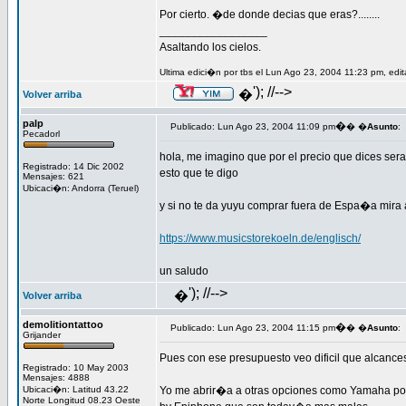
Por cierto. �de donde decias que eras?........
_________________
Asaltando los cielos.
Ultima edici�n por tbs el Lun Ago 23, 2004 11:23 pm, edi
'); //-->
�
Volver arriba
palp
�
Publicado: Lun Ago 23, 2004 11:09 pm
� �
Asunto
:
Pecadorl
hola, me imagino que por el precio que dices sera
Registrado: 14 Dic 2002
esto que te digo
Mensajes: 621
Ubicaci�n: Andorra (Teruel)
y si no te da yuyu comprar fuera de Espa�a mira 
https://www.musicstorekoeln.de/englisch/
un saludo
'); //-->
�
Volver arriba
demolitiontattoo
�
Publicado: Lun Ago 23, 2004 11:15 pm
� �
Asunto
:
Grijander
Pues con ese presupuesto veo dificil que alcance
Registrado: 10 May 2003
Mensajes: 4888
Ubicaci�n: Latitud 43.22
Yo me abrir�a a otras opciones como Yamaha por 
Norte Longitud 08.23 Oeste