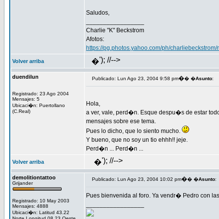
Saludos,
_________________
Charlie "K" Beckstrom
Afotos:
https://pg.photos.yahoo.com/ph/charliebeckstrom
'); //-->
�
Volver arriba
duendilun
�
Publicado: Lun Ago 23, 2004 9:58 pm
� �
Asunto
:
Registrado: 23 Ago 2004
Mensajes: 5
Hola,
Ubicaci�n: Puertollano
(C.Real)
a ver, vale, perd�n. Esque despu�s de estar todo
mensajes sobre ese tema.
Pues lo dicho, que lo siento mucho.
Y bueno, que no soy un tio ehhh!! jeje.
Perd�n ... Perd�n ...
'); //-->
�
Volver arriba
demolitiontattoo
�
Publicado: Lun Ago 23, 2004 10:02 pm
� �
Asunto
:
Grijander
Pues bienvenida al foro. Ya vendr� Pedro con la
Registrado: 10 May 2003
_________________
Mensajes: 4888
Ubicaci�n: Latitud 43.22
Norte Longitud 08.23 Oeste