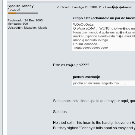
Spanish Johnny
�
Publicado: Lun Ago 23, 2004 11:21 am
� �
Asunto
:
Pecadorl
el tipo este (echandole un par de huev
Registrado: 24 Ene 2003
Mensajes: 600
WOoOoOoLa,
Ubicaci�n: Moxtolex, Madrid
Q pAixa pE�A ... WENO, q io ker�a q me 
Pasa q io ntiendo d guitarras ac�stikas m
marka Epiphone siendo esta m�s asekibleee 
mano q menudo lio tngo.
Un saludoooooo
Thanxxxxxxxxxxxxxxx
Esto es co�a,no????
perturk escribi�:
pincha en mi firma, angelito mio........
Santa paciencia tienes pa lo que hay por aqui, q
Saludos
_________________
He tried sellin' his heart to the hard girls over on 
But they sighed "Johnny it falls apart so easy and