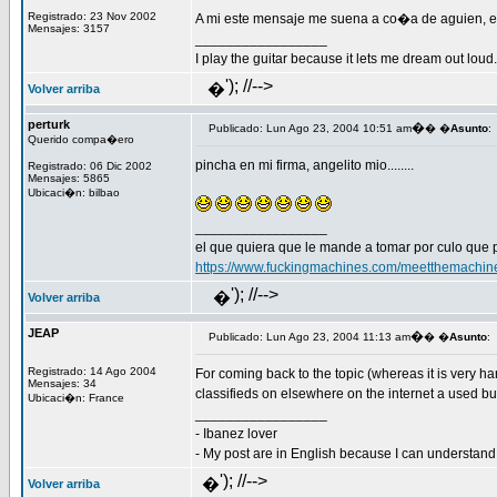
Registrado: 23 Nov 2002
A mi este mensaje me suena a co�a de aguien, e
Mensajes: 3157
_________________
I play the guitar because it lets me dream out loud.
'); //-->
�
Volver arriba
perturk
�
Publicado: Lun Ago 23, 2004 10:51 am
� �
Asunto
:
Querido compa�ero
pincha en mi firma, angelito mio........
Registrado: 06 Dic 2002
Mensajes: 5865
Ubicaci�n: bilbao
_________________
el que quiera que le mande a tomar por culo que 
https://www.fuckingmachines.com/meetthemachin
'); //-->
�
Volver arriba
JEAP
�
Publicado: Lun Ago 23, 2004 11:13 am
� �
Asunto
:
Registrado: 14 Ago 2004
For coming back to the topic (whereas it is very ha
Mensajes: 34
classifieds on elsewhere on the internet a used bu
Ubicaci�n: France
_________________
- Ibanez lover
- My post are in English because I can understand S
'); //-->
�
Volver arriba