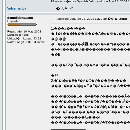
Ultima edici�n por Spanish Johnny el Lun Ago 23, 2004 1
'); //-->
�
Volver arriba
demolitiontattoo
�
Publicado: Lun Ago 23, 2004 11:22 am
� �
Asunto
:
Grijander
1.���ۓ��ɂ���
Registrado: 10 May 2003
�i1�j ���[���쐬���A�u�薼�v���
Mensajes: 4888
Ubicaci�n: Latitud 43.22
�@ �@
Norte Longitud 08.23 Oeste
�i2�j ���[���̏ڍ׉�ʂ�V�K�쐬��ʂ�\����������ɁA�߂�L�[������d���L�[�Z�����ŕ\�����I�������铮����J��Ԃ����ꍇ
�A�u���E�U�܂��̓��[���N�����Ɂu�������s���ł��B�u���E�U�i���[���j���I�����܂��v���\������A�A�v���P�[�V�������N���ł��Ȃ����Ƃ��
��B
�@
2.�\�t�g�E�F�A�X�V���@�ɂ���
���L�́u�\�t�g�E�F�A�X�V �ȈՑ�
�� �\�t�g�E�F�A�X�V�͌g�ѓd�b�ɂ
�A�_�E�����[�h�f�[�^�Ȃǂ��c�����܂܍s�����Ƃ��ł��܂����A���q�l�̌g�ѓd�b�̏�ԁi�̏�E�j���E���G��j�ɂ���Ă̓f�[�^�̕ی삪�ł��Ȃ��ꍇ
���߂������肢�܂��B
_________________