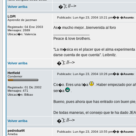
'); //-->
�
Volver arriba
LOPI
�
Publicado: Lun Ago 23, 2004 10:21 pm
� �
Asunto
:
Aprendiz de jazzman
Registrado: 04 Ene 2003
As� mucho mejor...bienvenida al foro
Mensajes: 2689
_________________
Ubicaci�n: Valencia
Peace & love brothers.
"La m�sica es el placer que el alma experimenta
darse cuenta de que cuenta". Leibnitz.
'); //-->
�
Volver arriba
Hetfield
�
Publicado: Lun Ago 23, 2004 10:26 pm
� �
Asunto
:
Condemor
Co�o. Eres una t�a
. Haber empezado por a
Registrado: 01 Dic 2002
ser�a
.
Mensajes: 471
Ubicaci�n: Bilbao
Bueno, pues ahora que has entrado con buen pie, 
De todas maneras, el consejo que te ha dado JEA
'); //-->
�
Volver arriba
pedroba44
�
Publicado: Lun Ago 23, 2004 10:55 pm
� �
Asunto
:
Ameba