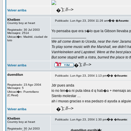
'); //-->
�
Volver arriba
Khelben
�
Publicado: Lun Ago 23, 2004 11:26 am
� �
Asunto
:
Country boy at heart
Registrado: 30 Jul 2003
Yo pensaba que era s�lo que la Gibson llevaba
Mensajes: 2514
_________________
Ubicaci�n: Madrid, ciudad de
luto
We all come down to Uceda, near the river Jarama
To play some music with the Marshall, we didn't h
VanHeineken and Lapsteel. Were at the best plac
But some stupid with a ristra, burned the place to 
'); //-->
�
Volver arriba
duendilun
�
Publicado: Lun Ago 23, 2004 1:13 pm
� �
Asunto
:
Registrado: 23 Ago 2004
Jdr pues anda
Mensajes: 5
io no ten�a ni puta idea d q hab�a + mensajs as�
Ubicaci�n: Puertollano
(C.Real)
Siento molestar ....
ah i muxas gracias x esa pedazo d ayuda a alguie
'); //-->
�
Volver arriba
Khelben
�
Publicado: Lun Ago 23, 2004 1:30 pm
� �
Asunto
:
Country boy at heart
Registrado: 30 Jul 2003
duendilun escribi�: