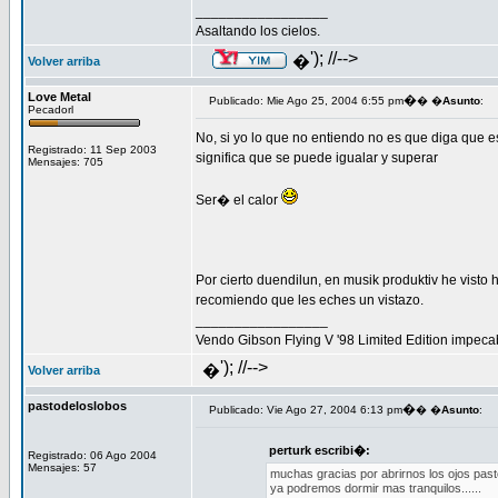
_________________
Asaltando los cielos.
'); //-->
�
Volver arriba
Love Metal
�
Publicado: Mie Ago 25, 2004 6:55 pm
� �
Asunto
:
Pecadorl
No, si yo lo que no entiendo no es que diga que 
Registrado: 11 Sep 2003
significa que se puede igualar y superar
Mensajes: 705
Ser� el calor
Por cierto duendilun, en musik produktiv he vist
recomiendo que les eches un vistazo.
_________________
Vendo Gibson Flying V '98 Limited Edition impeca
'); //-->
�
Volver arriba
pastodeloslobos
�
Publicado: Vie Ago 27, 2004 6:13 pm
� �
Asunto
:
perturk escribi�:
Registrado: 06 Ago 2004
Mensajes: 57
muchas gracias por abrirnos los ojos pas
ya podremos dormir mas tranquilos......