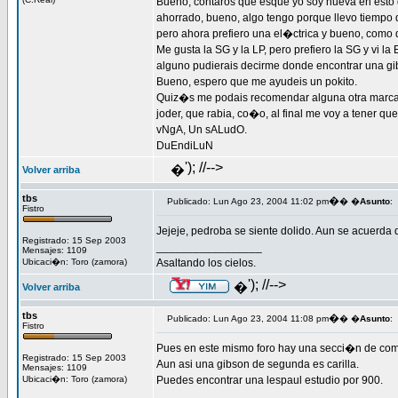
Bueno, contaros que esque yo soy nueva en esto d
ahorrado, bueno, algo tengo porque llevo tiempo q
pero ahora prefiero una el�ctrica y bueno, como
Me gusta la SG y la LP, pero prefiero la SG y vi
alguno pudierais decirme donde encontrar una gi
Bueno, espero que me ayudeis un pokito.
Quiz�s me podais recomendar alguna otra marca au
joder, que rabia, co�o, al final me voy a tener qu
vNgA, Un sALudO.
DuEndiLuN
'); //-->
�
Volver arriba
tbs
�
Publicado: Lun Ago 23, 2004 11:02 pm
� �
Asunto
:
Fistro
Jejeje, pedroba se siente dolido. Aun se acuerda d
Registrado: 15 Sep 2003
_________________
Mensajes: 1109
Ubicaci�n: Toro (zamora)
Asaltando los cielos.
'); //-->
�
Volver arriba
tbs
�
Publicado: Lun Ago 23, 2004 11:08 pm
� �
Asunto
:
Fistro
Pues en este mismo foro hay una secci�n de com
Registrado: 15 Sep 2003
Aun asi una gibson de segunda es carilla.
Mensajes: 1109
Ubicaci�n: Toro (zamora)
Puedes encontrar una lespaul estudio por 900.