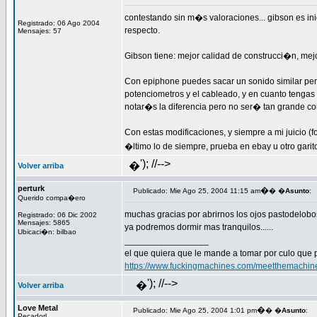
contestando sin m�s valoraciones... gibson es in
Registrado: 06 Ago 2004
respecto.
Mensajes: 57
Gibson tiene: mejor calidad de construcci�n, mejo
Con epiphone puedes sacar un sonido similar pero.
potenciometros y el cableado, y en cuanto tengas
notar�s la diferencia pero no ser� tan grande co
Con estas modificaciones, y siempre a mi juicio (
�ltimo lo de siempre, prueba en ebay u otro garito
'); //-->
�
Volver arriba
perturk
�
Publicado: Mie Ago 25, 2004 11:15 am
� �
Asunto
:
Querido compa�ero
muchas gracias por abrirnos los ojos pastodelobo
Registrado: 06 Dic 2002
Mensajes: 5865
ya podremos dormir mas tranquilos......
Ubicaci�n: bilbao
_________________
el que quiera que le mande a tomar por culo que 
https://www.fuckingmachines.com/meetthemachin
'); //-->
�
Volver arriba
Love Metal
�
Publicado: Mie Ago 25, 2004 1:01 pm
� �
Asunto
:
Pecadorl