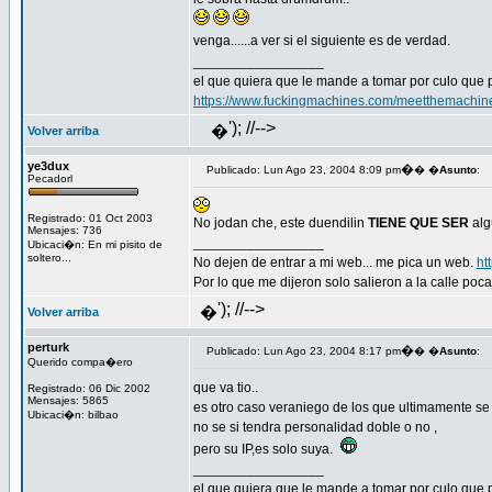
venga......a ver si el siguiente es de verdad.
_________________
el que quiera que le mande a tomar por culo que 
https://www.fuckingmachines.com/meetthemachin
'); //-->
�
Volver arriba
ye3dux
�
Publicado: Lun Ago 23, 2004 8:09 pm
� �
Asunto
:
Pecadorl
Registrado: 01 Oct 2003
No jodan che, este duendilin
TIENE QUE SER
alg
Mensajes: 736
_________________
Ubicaci�n: En mi pisito de
soltero...
No dejen de entrar a mi web... me pica un web.
ht
Por lo que me dijeron solo salieron a la calle p
'); //-->
�
Volver arriba
perturk
�
Publicado: Lun Ago 23, 2004 8:17 pm
� �
Asunto
:
Querido compa�ero
que va tio..
Registrado: 06 Dic 2002
Mensajes: 5865
es otro caso veraniego de los que ultimamente se
Ubicaci�n: bilbao
no se si tendra personalidad doble o no ,
pero su IP,es solo suya.
_________________
el que quiera que le mande a tomar por culo que 