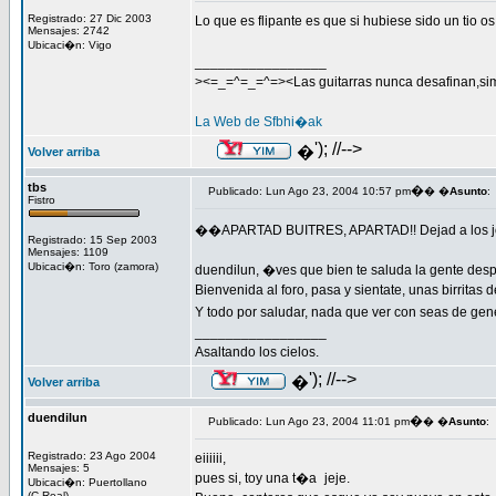
Registrado: 27 Dic 2003
Lo que es flipante es que si hubiese sido un tio
Mensajes: 2742
Ubicaci�n: Vigo
_________________
><=_=^=_=^=><Las guitarras nunca desafinan,si
La Web de Sfbhi�ak
'); //-->
�
Volver arriba
tbs
�
Publicado: Lun Ago 23, 2004 10:57 pm
� �
Asunto
:
Fistro
��APARTAD BUITRES, APARTAD!! Dejad a los jo
Registrado: 15 Sep 2003
Mensajes: 1109
Ubicaci�n: Toro (zamora)
duendilun, �ves que bien te saluda la gente desp
Bienvenida al foro, pasa y sientate, unas birritas de
Y todo por saludar, nada que ver con seas de ge
_________________
Asaltando los cielos.
'); //-->
�
Volver arriba
duendilun
�
Publicado: Lun Ago 23, 2004 11:01 pm
� �
Asunto
:
Registrado: 23 Ago 2004
eiiiiii,
Mensajes: 5
pues si, toy una t�a
jeje.
Ubicaci�n: Puertollano
(C.Real)