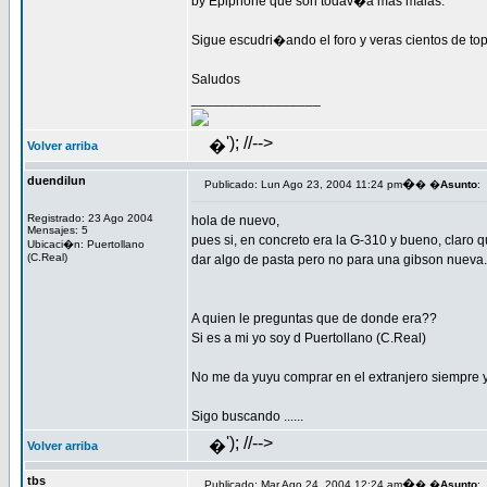
by Epiphone que son todav�a mas malas.
Sigue escudri�ando el foro y veras cientos de to
Saludos
_________________
'); //-->
�
Volver arriba
duendilun
�
Publicado: Lun Ago 23, 2004 11:24 pm
� �
Asunto
:
Registrado: 23 Ago 2004
hola de nuevo,
Mensajes: 5
pues si, en concreto era la G-310 y bueno, clar
Ubicaci�n: Puertollano
(C.Real)
dar algo de pasta pero no para una gibson nueva.
A quien le preguntas que de donde era??
Si es a mi yo soy d Puertollano (C.Real)
No me da yuyu comprar en el extranjero siempre y
Sigo buscando ......
'); //-->
�
Volver arriba
tbs
�
Publicado: Mar Ago 24, 2004 12:24 am
� �
Asunto
: