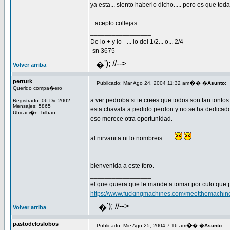
ya esta... siento haberlo dicho..... pero es que tod
...acepto collejas.........
_________________
De lo + y lo - ... lo del 1/2... o... 2/4
sn 3675
'); //-->
�
Volver arriba
perturk
�
Publicado: Mar Ago 24, 2004 11:32 am
� �
Asunto
:
Querido compa�ero
a ver pedroba si te crees que todos son tan tontos
Registrado: 06 Dic 2002
Mensajes: 5865
esta chavala a pedido perdon y no se ha dedicado 
Ubicaci�n: bilbao
eso merece otra oportunidad.
al nirvanita ni lo nombreis.......
bienvenida a este foro.
_________________
el que quiera que le mande a tomar por culo que 
https://www.fuckingmachines.com/meetthemachin
'); //-->
�
Volver arriba
pastodeloslobos
�
Publicado: Mie Ago 25, 2004 7:16 am
� �
Asunto
: