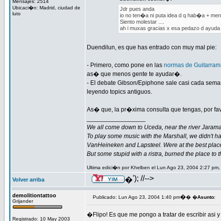
Mensajes: 2514
Ubicaci�n: Madrid, ciudad de
Jdr pues anda
luto
io no ten�a ni puta idea d q hab�a + mens
Siento molestar ....
ah i muxas gracias x esa pedazo d ayuda 
Duendilun, es que has entrado con muy mal pie:
- Primero, como pone en las
normas de Guitarra
as� que menos gente te ayudar�.
- El debate Gibson/Epiphone sale casi cada sema
leyendo topics antiguos.
As� que, la pr�xima consulta que tengas, por fav
_________________
We all come down to Uceda, near the river Jarama
To play some music with the Marshall, we didn't h
VanHeineken and Lapsteel. Were at the best plac
But some stupid with a ristra, burned the place to 
Ultima edici�n por Khelben el Lun Ago 23, 2004 2:27 pm,
'); //-->
�
Volver arriba
demolitiontattoo
�
Publicado: Lun Ago 23, 2004 1:40 pm
� �
Asunto
:
Grijander
�Flipo! Es que me pongo a tratar de escribir asi y 
Registrado: 10 May 2003