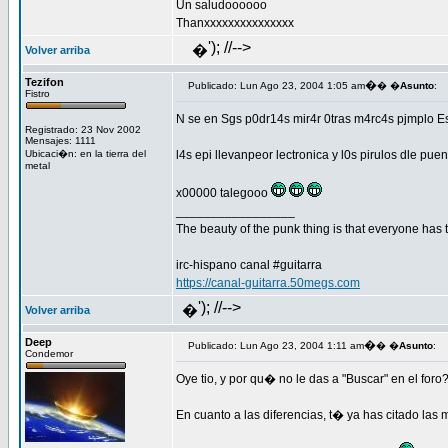
Un saludoooooo
Thanxxxxxxxxxxxxxxx
'); //-->
�
Volver arriba
Tezifon
�
Publicado: Lun Ago 23, 2004 1:05 am
� �
Asunto
:
Fistro
N se en Sgs p0dr14s mir4r 0tras m4rc4s pjmplo Esp 
Registrado: 23 Nov 2002
Mensajes: 1111
Ubicaci�n: en la tierra del
l4s epi llevanpeor lectronica y l0s pirulos dle p
metal
x00000 talegooo
_________________
The beauty of the punk thing is that everyone has th
irc-hispano canal #guitarra
https://canal-guitarra.50megs.com
'); //-->
�
Volver arriba
Deep
�
Publicado: Lun Ago 23, 2004 1:11 am
� �
Asunto
:
Condemor
Oye tio, y por qu� no le das a "Buscar" en el fo
En cuanto a las diferencias, t� ya has citado las