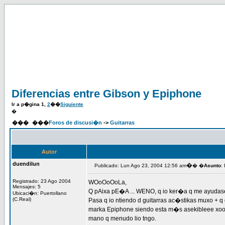
Diferencias entre Gibson y Epiphone
Ir a p�gina
1
,
2
��
Siguiente
�
���
���
Foros de discusi�n
->
Guitarras
Autor
duendilun
�
Publicado: Lun Ago 23, 2004 12:56 am
� �
Asunto
:
Registrado: 23 Ago 2004
WOoOoOoLa,
Mensajes: 5
Q pAixa pE�A ... WENO, q io ker�a q me ayudase
Ubicaci�n: Puertollano
(C.Real)
Pasa q io ntiendo d guitarras ac�stikas muxo + q 
marka Epiphone siendo esta m�s asekibleee xoooo, k
mano q menudo lio tngo.