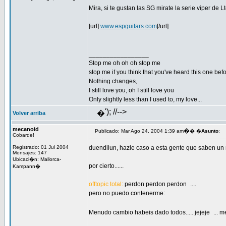
Mira, si te gustan las SG mirate la serie viper de
[url]
www.espguitars.com
[/url]
_________________
Stop me oh oh oh stop me
stop me if you think that you've heard this one bef
Nothing changes,
I still love you, oh I still love you
Only slightly less than I used to, my love...
'); //-->
�
Volver arriba
mecanoid
�
Publicado: Mar Ago 24, 2004 1:39 am
� �
Asunto
:
Cobarde!
Registrado: 01 Jul 2004
duendilun, hazle caso a esta gente que saben un mo
Mensajes: 147
Ubicaci�n: Mallorca-
por cierto......
Kampann�
offtopic total:
perdon perdon perdon
....
pero no puedo contenerme:
Menudo cambio habeis dado todos..... jejeje
... 