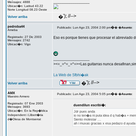
_________________
Mensajes: 4888
Ubicaci�n: Latitud 43.22
Norte Longitud 08.23 Oeste
'); //-->
�
Volver arriba
pedroba44
�
Publicado: Lun Ago 23, 2004 2:00 pm
� �
Asunto
:
Ameba
Registrado: 27 Dic 2003
Eso es porque tienes que procesar el abreviado de
Mensajes: 2742
Ubicaci�n: Vigo
_________________
><=_=^=_=^=><Las guitarras nunca desafinan,si
La Web de Sfbhi�ak
'); //-->
�
Volver arriba
AMX
�
Publicado: Lun Ago 23, 2004 5:05 pm
� �
Asunto
:
Maestro Armero
Registrado: 07 Ene 2003
duendilun escribi�:
Mensajes: 3693
Ubicaci�n: En la Rep�blica
Jdr pues anda
Independent i Llibert�ria
io no ten�a ni puta idea d q hab�a + mens
d�Olesa de Montserrat
Siento molestar ....
ah i muxas gracias x esa pedazo d ayuda 