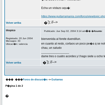
Echa un vistazo aqu�:
https://www.guitarramania.com/foros/viewtopic
'); //-->
�
Volver arriba
titopico
�
Publicado: Jue Sep 02, 2004 3:14 am
� �
Asunto
:
Registrado: 20 Jun 2004
bienvenida al forete duendilun.
Mensajes: 33
en cuanto al resto, cortaos un poco pe�a q se nota
Ubicaci�n: valencia
chau, un saludo
_________________
dame tres o cuatro acordes y t hago siete u ocho t
'); //-->
�
Volver arriba
���
���
Foros de discusi�n
->
Guitarras
P�gina
1
de
2
�