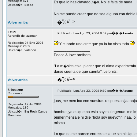
Mensajes: 471
Es que lo has clavado, t�o. No le falta de nada
.
Ubicaci�n: Bilbao
No me puedo creer que no sea alguno con doble 
'); //-->
�
Volver arriba
LOPI
�
Publicado: Lun Ago 23, 2004 8:57 pm
� �
Asunto
:
Aprendiz de jazzman
Registrado: 04 Ene 2003
Y cuando uno cree que ya lo ha visto todo
Mensajes: 2689
_________________
Ubicaci�n: Valencia
Peace & love brothers.
"La m�sica es el placer que el alma experimenta
darse cuenta de que cuenta". Leibnitz.
'); //-->
�
Volver arriba
k-bestron
�
Publicado: Lun Ago 23, 2004 9:39 pm
� �
Asunto
:
Condemor
juas, me meo toa con vuestras respuestas,jaaaaja
Registrado: 17 Jul 2004
Mensajes: 189
Ubicaci�n: Big Rock Candy
hombre, yo es que pa esto soy mu ingenuo, me ima
Mountain
primer mensaje ni dije "hola soy nuevo" ni naa, lo
mismo....
Lo que no me parece correcto es que sin ni siquier