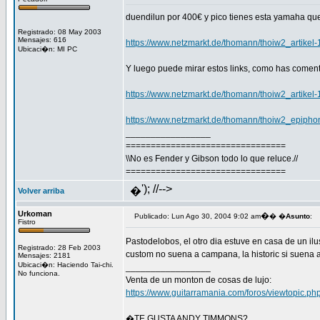
duendilun por 400€ y pico tienes esta yamaha que 
Registrado: 08 May 2003
Mensajes: 616
https://www.netzmarkt.de/thomann/thoiw2_artikel
Ubicaci�n: MI PC
Y luego puede mirar estos links, como has coment
https://www.netzmarkt.de/thomann/thoiw2_artikel
https://www.netzmarkt.de/thomann/thoiw2_epiph
_________________
================================
\\No es Fender y Gibson todo lo que reluce.//
================================
'); //-->
�
Volver arriba
Urkoman
�
Publicado: Lun Ago 30, 2004 9:02 am
� �
Asunto
:
Fistro
Pastodelobos, el otro dia estuve en casa de un il
Registrado: 28 Feb 2003
custom no suena a campana, la historic si suena 
Mensajes: 2181
Ubicaci�n: Haciendo Tai-chi.
_________________
No funciona.
Venta de un monton de cosas de lujo:
https://www.guitarramania.com/foros/viewtopic
�TE GUSTA ANDY TIMMONS?