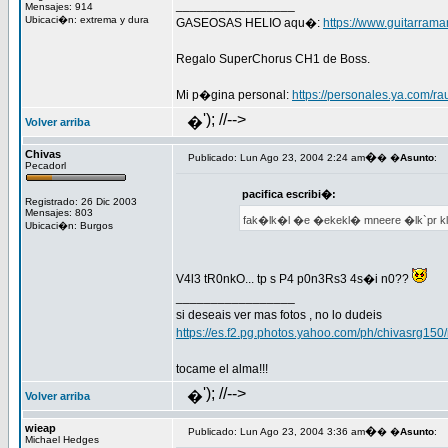
_________________
Mensajes: 914
Ubicaci�n: extrema y dura
GASEOSAS HELIO aqu�:
https://www.guitarram
Regalo SuperChorus CH1 de Boss.
Mi p�gina personal:
https://personales.ya.com/ra
'); //-->
�
Volver arriba
Chivas
�
Publicado: Lun Ago 23, 2004 2:24 am
� �
Asunto
:
Pecadorl
pacifica escribi�:
Registrado: 26 Dic 2003
Mensajes: 803
fak�lk�l �e �ekekl� mneere �lk`pr kl
Ubicaci�n: Burgos
V4l3 tR0nkO... tp s P4 p0n3Rs3 4s�i n0??
_________________
si deseais ver mas fotos , no lo dudeis
https://es.f2.pg.photos.yahoo.com/ph/chivasrg15
tocame el alma!!!
'); //-->
�
Volver arriba
wieap
�
Publicado: Lun Ago 23, 2004 3:36 am
� �
Asunto
:
Michael Hedges