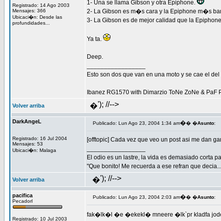
1- Una se llama Gibson y otra Epiphone.
Registrado: 14 Ago 2003
Mensajes: 366
2- La Gibson es m�s cara y la Epiphone m�s bar
Ubicaci�n: Desde las
3- La Gibson es de mejor calidad que la Epiphone
profundidades...
Ya ta.
Deep.
_________________
Esto son dos que van en una moto y se cae el del m
Ibanez RG1570 with Dimarzio ToNe ZoNe & PaF 
'); //-->
�
Volver arriba
DarkAngeL
�
Publicado: Lun Ago 23, 2004 1:34 am
� �
Asunto
:
Registrado: 16 Jul 2004
[offtopic] Cada vez que veo un post asi me dan gan
Mensajes: 53
_________________
Ubicaci�n: Malaga
El odio es un lastre, la vida es demasiado corta 
"Que bonito! Me recuerda a ese refran que decia.
'); //-->
�
Volver arriba
pacifica
�
Publicado: Lun Ago 23, 2004 2:03 am
� �
Asunto
:
Pecadorl
fak�lk�l �e �ekekl� mneere �lk`pr kladfa jod
Registrado: 10 Jul 2003