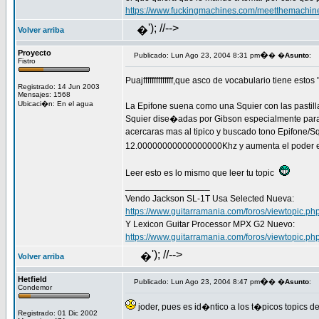
https://www.fuckingmachines.com/meetthemachin
'); //-->
�
Volver arriba
Proyecto
�
Publicado: Lun Ago 23, 2004 8:31 pm
� �
Asunto
:
Fistro
Puajffffffffffffff,que asco de vocabulario tiene est
Registrado: 14 Jun 2003
Mensajes: 1568
Ubicaci�n: En el agua
La Epifone suena como una Squier con las pastilla
Squier dise�adas por Gibson especialmente para E
acercaras mas al tipico y buscado tono Epifone/Sq
12.00000000000000000Khz y aumenta el poder en 
Leer esto es lo mismo que leer tu topic
_________________
Vendo Jackson SL-1T Usa Selected Nueva:
https://www.guitarramania.com/foros/viewtopic.p
Y Lexicon Guitar Processor MPX G2 Nuevo:
https://www.guitarramania.com/foros/viewtopic.p
'); //-->
�
Volver arriba
Hetfield
�
Publicado: Lun Ago 23, 2004 8:47 pm
� �
Asunto
:
Condemor
joder, pues es id�ntico a los t�picos topics
Registrado: 01 Dic 2002