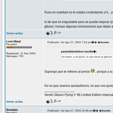
Pues en realidad no te estaba contestando a ti...
lo de que es inigualable pero se puede mejorar (j
gibson, incluye algunas innovaciones que dejan a
'); //-->
�
Volver arriba
Love Metal
�
Publicado: Vie Ago 27, 2004 7:24 pm
� �
Asunto
:
Pecadorl
pastodeloslobos escribi�:
Registrado: 11 Sep 2003
Mensajes: 705
sin tener, a mi juicio, lo que tiene la gibson
Supongo que te refieres al precio
, porque a la
No es que seamos quisquillosos, es que nos gust
_________________
Vendo Gibson Flying V '98 Limited Edition impeca
'); //-->
�
Volver arriba
Baratijas
�
Publicado: Vie Ago 27, 2004 10:08 pm
� �
Asunto
:
Pecadorl