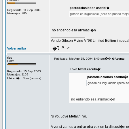
pastodeloslobos escribi�:
Registrado: 11 Sep 2003
Mensajes: 705
gibson es inigualable (pero se puede mejo
no entiendo esa afirmaci�n
_________________
Vendo Gibson Flying V '98 Limited Edition impeca
'); //-->
�
Volver arriba
tbs
�
Publicado: Mie Ago 25, 2004 3:40 pm
� �
Asunto
:
Fistro
Love Metal escribi�:
Registrado: 15 Sep 2003
Mensajes: 1109
pastodeloslobos escribi�:
Ubicaci�n: Toro (zamora)
gibson es inigualable (pero s
no entiendo esa afirmaci�n
Ni yo, Love Metal,ni yo.
A ver si vamos a entrar otra vez en la discusi�n es