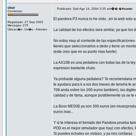
chur
�
Publicado: Sab Ago 14, 2004 3:35 am
� �
Asunto
:
Condemor
El pandora P3 nunca lo he visto...en la web solo 
Registrado: 27 Sep 2003
Mensajes: 275
Ubicaci�n: Uvi�u - Asturies
La calidad de los efectos sera similar, ya que lo
No estoy muy al corriente de las especificaciones
tienes que seleccionarlos a dedo y tiene un monto
(este creo que es su punto mas fuerte)
La AX10B es una pedalera con todas las de la ley.
expresion bastante chulo.
Ya probaste alguna pedalera? Te recomendaria mira
te ayudara para k a los dos meses de tenerla te 
708 anda sobre los 200 euros tambien), las digite
calidad y de fama, aunque posiblemente ya se te
La Boss ME50B ya son 300 euros (en musicproducti
euros mas...
Y si te interesa el formato del Pandora prueba ta
POD es el mejor simulador que hay) con efectos.
Si puedes echales un vistazo, y ya nos contaras