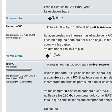
_________________
I can kill 'cause in God I trust, yeah
It's evolution, baby
'); //-->
�
Volver arriba
Helvettia666
�
Publicado: Dom Ago 15, 2004 12:03 pm
� �
Asunto
:
Registrado: 13 Ago 2004
hola, en verdad me interesa mas el estilo de la AX10
Mensajes: 14
tuvieran ninguna pedalera por alli de bajo k la ten
zoom y a las digitech.
Ya dire haber k tal la k m pille
'); //-->
�
Volver arriba
jevy77
�
Publicado: Mar Ago 17, 2004 11:34 am
� �
Asunto
:
Pecadorl
A ver, la pandora P3B ya no se fabrica, ahora la q
Registrado: 12 Jun 2003
grabaci�n es que la PX4B ya lleva emulaci�n de 
Mensajes: 953
Ubicaci�n: Castell�n
incorporado un pedalito para subir o bajar de can
Yo me comprar�a antes la pandora que el AX10, 
no llega a los 180 �, y comparandolo con el BASS
todo lo que tiene, te tienes que comprar por pel
Un saludo.