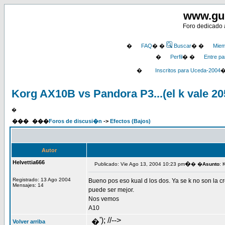
www.gu
Foro dedicado a
�
FAQ
� �
Buscar
� �
Miem
�
Perfil
� �
Entre pa
�
Inscritos para Uceda-2004
Korg AX10B vs Pandora P3...(el k vale 2
�
���
���
Foros de discusi�n
->
Efectos (Bajos)
Autor
Helvettia666
�
Publicado: Vie Ago 13, 2004 10:23 pm
� �
Asunto
: 
Registrado: 13 Ago 2004
Bueno pos eso kual d los dos. Ya se k no son la c
Mensajes: 14
puede ser mejor.
Nos vemos
A10
'); //-->
�
Volver arriba