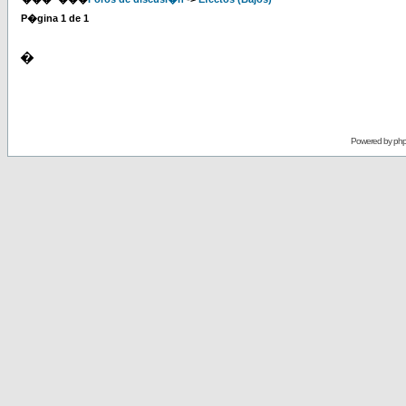
P�gina
1
de
1
�
Powered by
ph