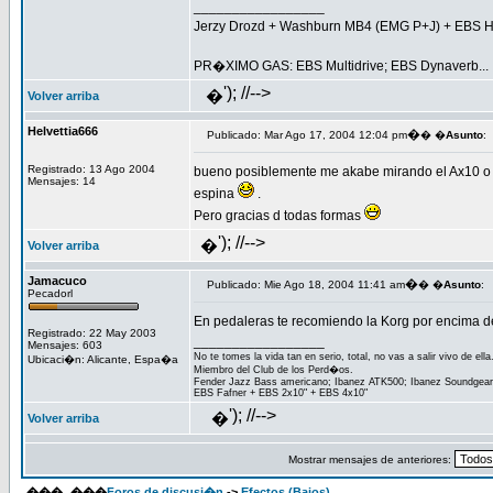
_________________
Jerzy Drozd + Washburn MB4 (EMG P+J) + EBS H
PR�XIMO GAS: EBS Multidrive; EBS Dynaverb...
'); //-->
�
Volver arriba
Helvettia666
�
Publicado: Mar Ago 17, 2004 12:04 pm
� �
Asunto
:
Registrado: 13 Ago 2004
bueno posiblemente me akabe mirando el Ax10 o e
Mensajes: 14
espina
.
Pero gracias d todas formas
'); //-->
�
Volver arriba
Jamacuco
�
Publicado: Mie Ago 18, 2004 11:41 am
� �
Asunto
:
Pecadorl
En pedaleras te recomiendo la Korg por encima de
Registrado: 22 May 2003
_________________
Mensajes: 603
No te tomes la vida tan en serio, total, no vas a salir vivo de ella
Ubicaci�n: Alicante, Espa�a
Miembro del Club de los Perd�os.
Fender Jazz Bass americano; Ibanez ATK500; Ibanez Soundgear 1
EBS Fafner + EBS 2x10" + EBS 4x10"
'); //-->
�
Volver arriba
Mostrar mensajes de anteriores:
���
���
Foros de discusi�n
->
Efectos (Bajos)