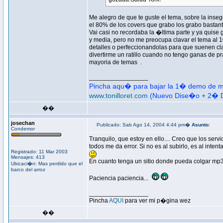
Me alegro de que te guste el tema, sobre la insegu
el 80% de los covers que grabo los grabo bastan
Vai casi no recordaba la �ltima parte y ya quise
y media, pero no me preocupa clavar el tema al 1
detalles o perfeccionandolas para que suenen clav
divertirme un ratillo cuando no tengo ganas de p
mayoria de temas
.
_________________
Pincha aqu� para bajar la 1� demo de mi
www.tonilloret.com
(Nuevo Dise�o + 2� 
��
josechan
Publicado: Sab Ago 14, 2004 4:44 pm�
Asunto
:
Condemor
Tranquilo, que estoy en ello.... Creo que los serv
todos me da error. Si no es al subirlo, es al inten
Registrado: 11 Mar 2003
Mensajes: 413
En cuanto tenga un sitio donde pueda colgar mp3, 
Ubicaci�n: Mas perdido que el
barco del arroz
Paciencia paciencia...
_________________
Pincha
AQUI
para ver mi p�gina wez
��