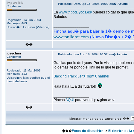
imperdible
Publicado: Dom Ago 15, 2004 10:00 am�
Asunto
:
Condemor
En
www.tripod.lycos.es/
puedes colgar lo que qui
Saludos.
Registrado: 14 Jun 2003
Mensajes: 463
_________________
Ubicaci�n: La Safor (Valencia)
Pincha aqu� para bajar la 1� demo de mi
www.tonilloret.com
(Nuevo Dise�o + 2� 
��
josechan
Publicado: Lun Ago 16, 2004 10:57 am�
Asunto
:
Condemor
Gracias por lo de Lycos. Por lo visto el problema
lo demas, te pongo el link de lo que te prometi.
Registrado: 11 Mar 2003
Mensajes: 413
Backing Track Left+Right Channel
Ubicaci�n: Mas perdido que el
barco del arroz
Hala hala!!... a disfrutarlo!!
_________________
Pincha
AQUI
para ver mi p�gina wez
��
Mostrar mensajes de anteriores:��
���
Foros de discusi�n
->
El rinc�n de la