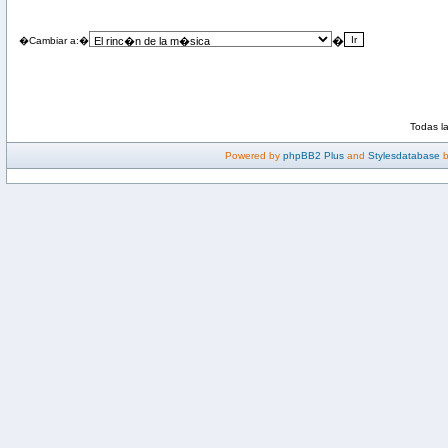
�
�Cambiar a:�
Todas l
Powered by
phpBB2 Plus
and
Stylesdatabase
b