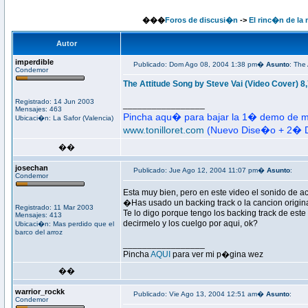
���
Foros de discusi�n
->
El rinc�n de la
Autor
imperdible
Publicado: Dom Ago 08, 2004 1:38 pm�
Asunto
: The
Condemor
The Attitude Song by Steve Vai (Video Cover) 
Registrado: 14 Jun 2003
_________________
Mensajes: 463
Pincha aqu� para bajar la 1� demo de mi
Ubicaci�n: La Safor (Valencia)
www.tonilloret.com
(Nuevo Dise�o + 2� 
��
josechan
Publicado: Jue Ago 12, 2004 11:07 pm�
Asunto
:
Condemor
Esta muy bien, pero en este video el sonido d
�Has usado un backing track o la cancion original
Registrado: 11 Mar 2003
Te lo digo porque tengo los backing track de este t
Mensajes: 413
decirmelo y los cuelgo por aqui, ok?
Ubicaci�n: Mas perdido que el
barco del arroz
_________________
Pincha
AQUI
para ver mi p�gina wez
��
warrior_rockk
Publicado: Vie Ago 13, 2004 12:51 am�
Asunto
:
Condemor