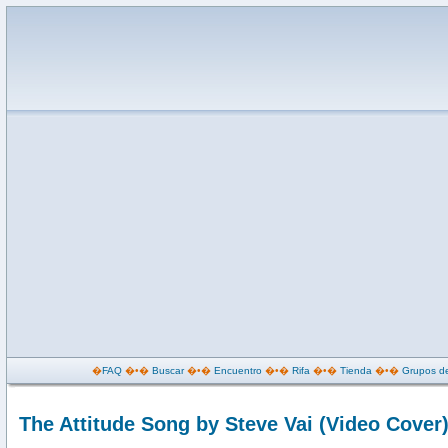
�
FAQ
�•�
Buscar
�•�
Encuentro
�•�
Rifa
�•�
Tienda
�•�
Grupos de
The Attitude Song by Steve Vai (Video Cover