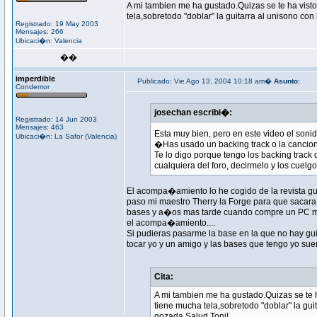
A mi tambien me ha gustado.Quizas se te ha visto
tela,sobretodo "doblar" la guitarra al unisono co
Registrado: 19 May 2003
Mensajes: 266
Ubicaci�n: Valencia
��
imperdible
Publicado: Vie Ago 13, 2004 10:18 am�
Asunto
:
Condemor
josechan escribi�:
Registrado: 14 Jun 2003
Mensajes: 463
Esta muy bien, pero en este video el so
Ubicaci�n: La Safor (Valencia)
�Has usado un backing track o la cancion o
Te lo digo porque tengo los backing track d
cualquiera del foro, decirmelo y los cuelg
El acompa�amiento lo he cogido de la revista guit
paso mi maestro Therry la Forge para que sacara
bases y a�os mas tarde cuando compre un PC me
el acompa�amiento....
Si pudieras pasarme la base en la que no hay guit
tocar yo y un amigo y las bases que tengo yo sue
Cita:
A mi tambien me ha gustado.Quizas se te h
tiene mucha tela,sobretodo "doblar" la gu
gozada.Salud Toni!