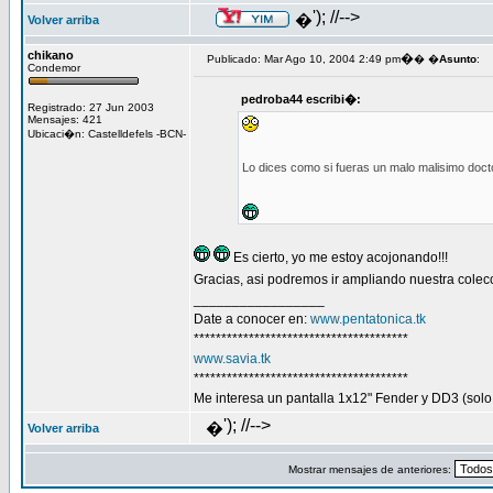
'); //-->
�
Volver arriba
chikano
�
Publicado: Mar Ago 10, 2004 2:49 pm
� �
Asunto
:
Condemor
pedroba44 escribi�:
Registrado: 27 Jun 2003
Mensajes: 421
Ubicaci�n: Castelldefels -BCN-
Lo dices como si fueras un malo malisimo docto
Es cierto, yo me estoy acojonando!!!
Gracias, asi podremos ir ampliando nuestra coleccio
_________________
Date a conocer en:
www.pentatonica.tk
***************************************
www.savia.tk
***************************************
Me interesa un pantalla 1x12" Fender y DD3 (solo
'); //-->
�
Volver arriba
Mostrar mensajes de anteriores: