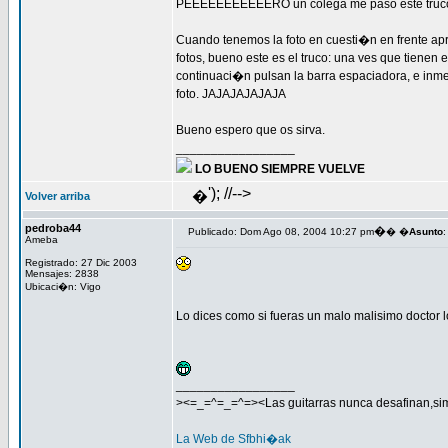
PEEEEEEEEEEERO un colega me paso este truc
Cuando tenemos la foto en cuesti�n en frente apr
fotos, bueno este es el truco: una ves que tienen el
continuaci�n pulsan la barra espaciadora, e inm
foto. JAJAJAJAJAJA
Bueno espero que os sirva.
_________________
LO BUENO SIEMPRE VUELVE
'); //-->
�
Volver arriba
pedroba44
�
Publicado: Dom Ago 08, 2004 10:27 pm
� �
Asunto
:
Ameba
Registrado: 27 Dic 2003
Mensajes: 2838
Ubicaci�n: Vigo
Lo dices como si fueras un malo malisimo doctor 
_________________
><=_=^=_=^=><Las guitarras nunca desafinan,si
La Web de Sfbhi�ak