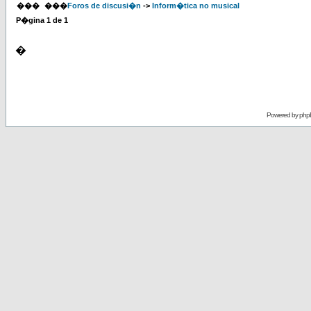
���
���
Foros de discusi�n
->
Inform�tica no musical
P�gina
1
de
1
�
Powered by
php