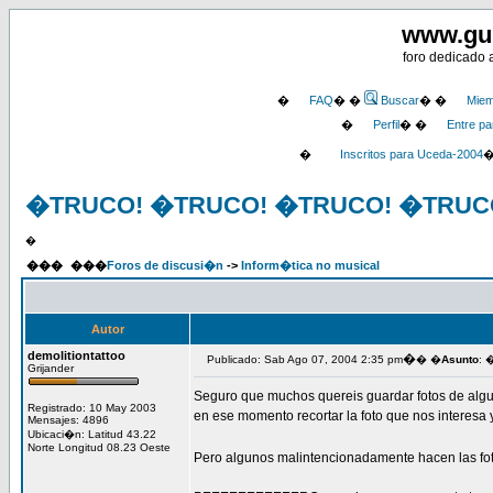
www.gu
foro dedicado 
�
FAQ
� �
Buscar
� �
Miem
�
Perfil
� �
Entre pa
�
Inscritos para Uceda-2004
�TRUCO! �TRUCO! �TRUCO! �TRUCO
�
���
���
Foros de discusi�n
->
Inform�tica no musical
Autor
demolitiontattoo
�
Publicado: Sab Ago 07, 2004 2:35 pm
� �
Asunto
: 
Grijander
Seguro que muchos quereis guardar fotos de algun
Registrado: 10 May 2003
en ese momento recortar la foto que nos interesa 
Mensajes: 4896
Ubicaci�n: Latitud 43.22
Norte Longitud 08.23 Oeste
Pero algunos malintencionadamente hacen las fot