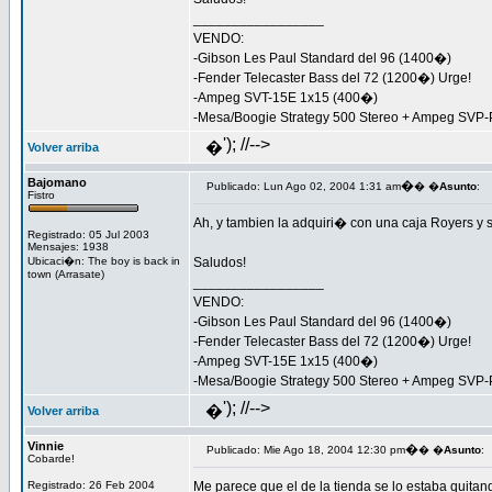
_________________
VENDO:
-Gibson Les Paul Standard del 96 (1400�)
-Fender Telecaster Bass del 72 (1200�) Urge!
-Ampeg SVT-15E 1x15 (400�)
-Mesa/Boogie Strategy 500 Stereo + Ampeg SVP
'); //-->
�
Volver arriba
Bajomano
�
Publicado: Lun Ago 02, 2004 1:31 am
� �
Asunto
:
Fistro
Ah, y tambien la adquiri� con una caja Royers y 
Registrado: 05 Jul 2003
Mensajes: 1938
Ubicaci�n: The boy is back in
Saludos!
town (Arrasate)
_________________
VENDO:
-Gibson Les Paul Standard del 96 (1400�)
-Fender Telecaster Bass del 72 (1200�) Urge!
-Ampeg SVT-15E 1x15 (400�)
-Mesa/Boogie Strategy 500 Stereo + Ampeg SVP
'); //-->
�
Volver arriba
Vinnie
�
Publicado: Mie Ago 18, 2004 12:30 pm
� �
Asunto
:
Cobarde!
Registrado: 26 Feb 2004
Me parece que el de la tienda se lo estaba quitan