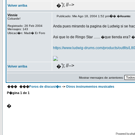
'); //-->
�
Volver arriba
Vinnie
�
Publicado: Mie Ago 18, 2004 1:52 pm
� �
Asunto
:
Cobarde!
Registrado: 26 Feb 2004
Anda pues mirando la pagina de Ludwig si se hace
Mensajes: 143
Ubicaci�n: Madr� Er Foro
Asi que lo de Ringo Star ....... �que tienda era?
https://www.ludwig-drums.com/products/outfits/L
'); //-->
�
Volver arriba
Mostrar mensajes de anteriores:
���
���
Foros de discusi�n
->
Otros instrumentos musicales
P�gina
1
de
1
�
Powered by
php