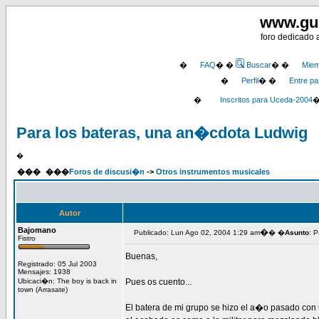
www.gu
foro dedicado 
�
FAQ
� �
Buscar
� �
Miem
�
Perfil
� �
Entre pa
�
Inscritos para Uceda-2004
Para los bateras, una an�cdota Ludwig
�
���
���
Foros de discusi�n
->
Otros instrumentos musicales
Autor
Bajomano
�
Publicado: Lun Ago 02, 2004 1:29 am
� �
Asunto
: 
Fistro
Buenas,
Registrado: 05 Jul 2003
Mensajes: 1938
Ubicaci�n: The boy is back in
Pues os cuento...
town (Arrasate)
El batera de mi grupo se hizo el a�o pasado con 