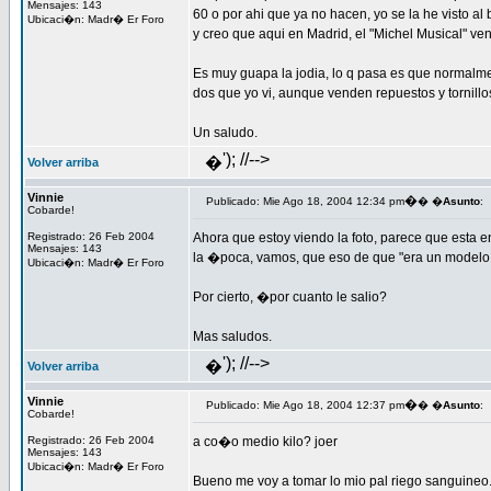
Mensajes: 143
60 o por ahi que ya no hacen, yo se la he visto 
Ubicaci�n: Madr� Er Foro
y creo que aqui en Madrid, el "Michel Musical" v
Es muy guapa la jodia, lo q pasa es que normalme
dos que yo vi, aunque venden repuestos y tornillo
Un saludo.
'); //-->
�
Volver arriba
Vinnie
�
Publicado: Mie Ago 18, 2004 12:34 pm
� �
Asunto
:
Cobarde!
Registrado: 26 Feb 2004
Ahora que estoy viendo la foto, parece que esta e
Mensajes: 143
la �poca, vamos, que eso de que "era un modelo q
Ubicaci�n: Madr� Er Foro
Por cierto, �por cuanto le salio?
Mas saludos.
'); //-->
�
Volver arriba
Vinnie
�
Publicado: Mie Ago 18, 2004 12:37 pm
� �
Asunto
:
Cobarde!
Registrado: 26 Feb 2004
a co�o medio kilo? joer
Mensajes: 143
Ubicaci�n: Madr� Er Foro
Bueno me voy a tomar lo mio pal riego sanguineo