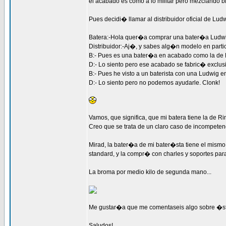
el acabado es como a lo militar pero mezclando bl
Pues decidi� llamar al distribuidor oficial de L
Batera:-Hola quer�a comprar una bater�a Ludwig
Distribuidor:-Aj�, y sabes alg�n modelo en parti
B:- Pues es una bater�a en acabado como la de 
D:- Lo siento pero ese acabado se fabric� exclu
B:- Pues he visto a un baterista con una Ludwig
D:- Lo siento pero no podemos ayudarle. Clonk!
Vamos, que significa, que mi batera tiene la de R
Creo que se trata de un claro caso de incompetenc
Mirad, la bater�a de mi bater�sta tiene el mismo
standard, y la compr� con charles y soportes para
La broma por medio kilo de segunda mano...
Me gustar�a que me comentaseis algo sobre �
Saludos!