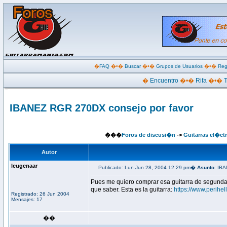
�
FAQ
�•�
Buscar
�•�
Grupos de Usuarios
�•�
Reg
�
Encuentro
�•�
Rifa
�•�
IBANEZ RGR 270DX consejo por favor
���
Foros de discusi�n
->
Guitarras el�ctr
Autor
leugenaar
Publicado: Lun Jun 28, 2004 12:29 pm�
Asunto
: IB
Pues me quiero comprar esa guitarra de segund
que saber. Esta es la guitarra:
https://www.perihel
Registrado: 26 Jun 2004
Mensajes: 17
��