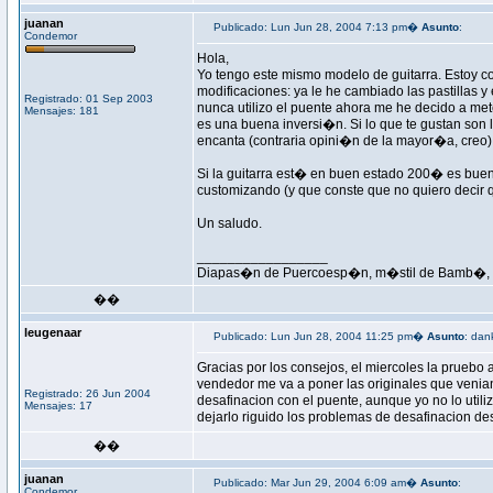
juanan
Publicado: Lun Jun 28, 2004 7:13 pm�
Asunto
:
Condemor
Hola,
Yo tengo este mismo modelo de guitarra. Estoy c
modificaciones: ya le he cambiado las pastillas y
Registrado: 01 Sep 2003
nunca utilizo el puente ahora me he decido a met
Mensajes: 181
es una buena inversi�n. Si lo que te gustan son 
encanta (contraria opini�n de la mayor�a, creo)
Si la guitarra est� en buen estado 200� es buen 
customizando (y que conste que no quiero decir 
Un saludo.
_________________
Diapas�n de Puercoesp�n, m�stil de Bamb�, p
��
leugenaar
Publicado: Lun Jun 28, 2004 11:25 pm�
Asunto
: dan
Gracias por los consejos, el miercoles la pruebo a 
vendedor me va a poner las originales que venia
Registrado: 26 Jun 2004
desafinacion con el puente, aunque yo no lo uti
Mensajes: 17
dejarlo riguido los problemas de desafinacion de
��
juanan
Publicado: Mar Jun 29, 2004 6:09 am�
Asunto
:
Condemor