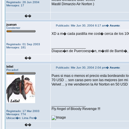
Registrado: 26 Jun 2004
Mastil Dimarzio Air Norton )
Mensajes: 17
��
juanan
Publicado: Mie Jun 30, 2004 6:17 am�
Asunto
:
Condemor
XD a m� cada pastilla me cost� cerca de los 100
Registrado: 01 Sep 2003
_________________
Mensajes: 181
Diapas�n de Puercoesp�n, m�stil de Bamb�, p
��
leliel
Publicado: Mie Jun 30, 2004 2:04 pm�
Asunto
:
Pecadorl
Pues si mas o menos el precio esta bordeando lo
70 USD ... son caras pero son las mejores (en m
Velvet ... y me vendieron la Air Norton en 50 U
_________________
Fly Angel of Bloody Revenge !!!
Registrado: 17 Mar 2003
Mensajes: 774
Ubicaci�n: Lima Per�
��