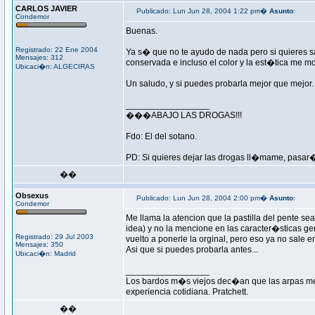
CARLOS JAVIER
Publicado: Lun Jun 28, 2004 1:22 pm�
Asunto
:
Condemor
Buenas.
Registrado: 22 Ene 2004
Ya s� que no te ayudo de nada pero si quieres s
Mensajes: 312
conservada e incluso el color y la est�tica me m
Ubicaci�n: ALGECIRAS
Un saludo, y si puedes probarla mejor que mejor.
_________________
���ABAJO LAS DROGAS!!!
Fdo: El del sotano.
PD: Si quieres dejar las drogas ll�mame, pasar� 
��
Obsexus
Publicado: Lun Jun 28, 2004 2:00 pm�
Asunto
:
Condemor
Me llama la atencion que la pastilla del pente s
idea) y no la mencione en las caracter�sticas ge
Registrado: 29 Jul 2003
vuelto a ponerle la orginal, pero eso ya no sale e
Mensajes: 350
Asi que si puedes probarla antes...
Ubicaci�n: Madrid
_________________
Los bardos m�s viejos dec�an que las arpas mejor
experiencia cotidiana. Pratchett.
��