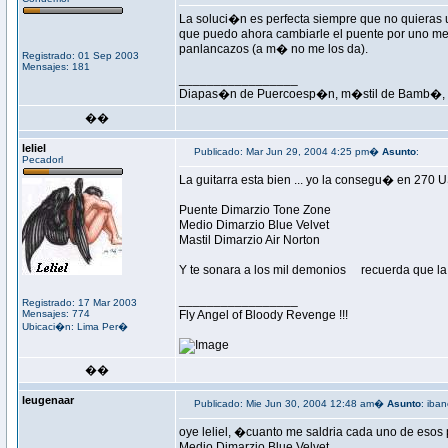
La soluci�n es perfecta siempre que no quieras ut
que puedo ahora cambiarle el puente por uno mejo
panlancazos (a m� no me los da).
Registrado: 01 Sep 2003
Mensajes: 181
_________________
Diapas�n de Puercoesp�n, m�stil de Bamb�, p
��
leliel
Publicado: Mar Jun 29, 2004 4:25 pm�
Asunto
:
Pecadorl
La guitarra esta bien ... yo la consegu� en 270 U
Puente Dimarzio Tone Zone
Medio Dimarzio Blue Velvet
Mastil Dimarzio Air Norton
Y te sonara a los mil demonios
recuerda que la
_________________
Registrado: 17 Mar 2003
Mensajes: 774
Fly Angel of Bloody Revenge !!!
Ubicaci�n: Lima Per�
��
leugenaar
Publicado: Mie Jun 30, 2004 12:48 am�
Asunto
: iba
oye leliel, �cuanto me saldria cada uno de eso
Medio Dimarzio Blue Velvet