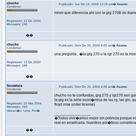
chucho
Publicado: Jue Dic 16, 2004 12:19 pm�
Asunto
:
Condemor
mmm que diferencia ahi con la grg 270B de ibane
Registrado: 13 Dic 2004
Mensajes: 196
��
chucho
Publicado: Dom Dic 26, 2004 4:00 am�
Asunto
:
Condemor
una pregunta , �la grg 270 u la rgr 270 es la mi
Registrado: 13 Dic 2004
Mensajes: 196
��
Socialista
Publicado: Dom Dic 26, 2004 4:06 am�
Asunto
:
Condemor
chucho no te confundas, grg 270 y rgr270 son gui
la grg es la serie econ�mica de las rg, las gio, q
Registrado: 20 Mar 2004
floyd rose under license)
Mensajes: 280
Ubicaci�n: Lima, Per�
_________________
�Todos vivir�amos mejor sin pobreza porque esta
real en erradicarla. Nuestros pol�ticos consider
��