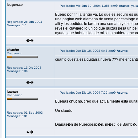
leugenaar
Publicado: Mie Jun 30, 2004 11:55 pm�
Asunto
: ya l
Bueno por fin la tengo ya. Lo que es seguro es qu
una pagina web alemana de venta por catalogo d
Registrado: 26 Jun 2004
alli y los pedidos le tardan una semana y eso que
Mensajes: 17
reves el clavijero lo unico que quizas pesa un p
ayuda, que habria sido de mi si no hubiera enco
��
chucho
Publicado: Jue Dic 16, 2004 4:43 am�
Asunto
:
Condemor
cuanto cuesta esa guitarra nueva ??? me encan
Registrado: 13 Dic 2004
Mensajes: 196
��
juanan
Publicado: Jue Dic 16, 2004 7:26 am�
Asunto
:
Condemor
Buenas
chucho
, creo que actualmente esta gui
Un slaudo.
Registrado: 01 Sep 2003
Mensajes: 181
_________________
Diapas�n de Puercoesp�n, m�stil de Bamb�, p
��