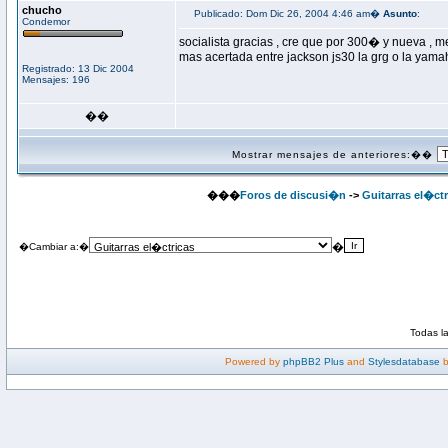
chucho
Publicado: Dom Dic 26, 2004 4:46 am�
Asunto
:
Condemor
socialista gracias , cre que por 300� y nueva , m
mas acertada entre jackson js30 la grg o la yama
Registrado: 13 Dic 2004
Mensajes: 196
��
Mostrar mensajes de anteriores:��
���
Foros de discusi�n
->
Guitarras el�ctr
�
�Cambiar a:�
Todas l
Powered by
phpBB2 Plus
and
Stylesdatabase
b